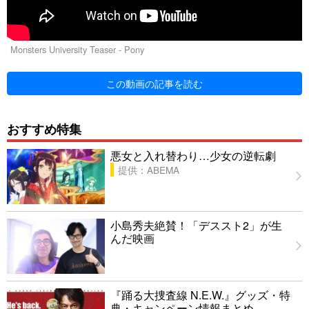
Monsters University Teaser - Pony
この動画の記事を読む
おすすめ特集
悪女と入れ替わり…少女の逆転劇
提供：ABEMA
小島秀夫絶賛！「デススト2」が生
んだ映画
『踊る大捜査線 N.E.W.』グッズ・特
典・キャンペーン情報まとめ