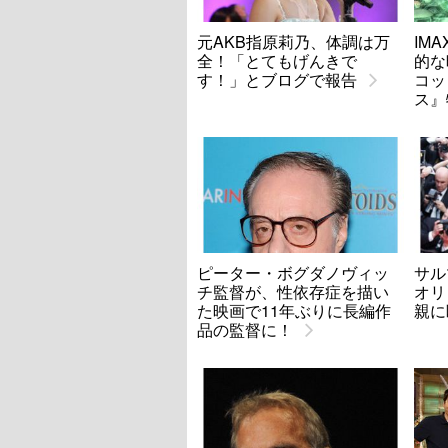
元AKB指原莉乃、体調は万
IM
全！「とてもげんきで
的な
す！」とブログで報告
コッ
ス』
ピーター・ボグダノヴィッ
サル
チ監督が、性依存症を描い
オリ
た映画で11年ぶりに長編作
親に
品の監督に！