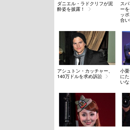
ダニエル・ラドクリフが泥
スパ
酔姿を披露！
ーを
ッポ
合い
アシュトン・カッチャー、
小栗
140万ドルを求め訴訟
にた
いな