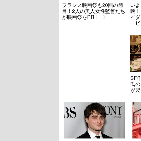
フランス映画祭も20回の節
いよ
目！2人の美人女性監督たち
映！
が映画祭をPR！
イダ
ービ
SF
氏の
が製