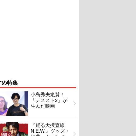
すめ特集
小島秀夫絶賛！
「デススト2」が
生んだ映画
『踊る大捜査線
N.E.W.』グッズ・