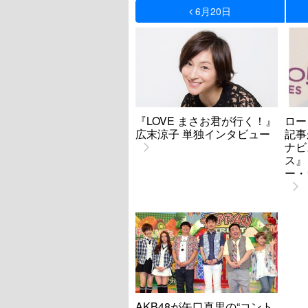
6月20日
『LOVE まさお君が行く！』
ロー
広末涼子 単独インタビュー
記事
ナビ
ス』
ー・
AKB48が矢口真里の“コント