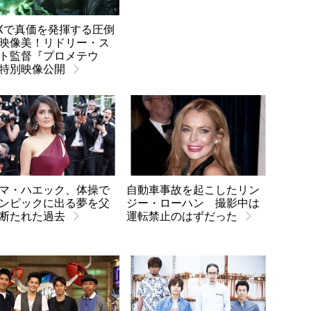
AXで真価を発揮する圧倒
映像美！リドリー・ス
ト監督『プロメテウ
特別映像公開
マ・ハエック、体操で
自動車事故を起こしたリン
ンピックに出る夢を父
ジー・ローハン 撮影中は
断たれた過去
運転禁止のはずだった