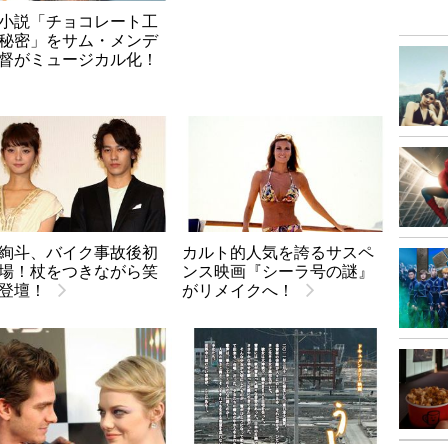
小説「チョコレート工
秘密」をサム・メンデ
督がミュージカル化！
絢斗、バイク事故後初
カルト的人気を誇るサスペ
場！杖をつきながら笑
ンス映画『シーラ号の謎』
登壇！
がリメイクへ！