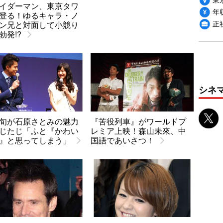
イダーマン、東京タワ
年収
登る！ゆるキャラ・ノ
正
ン兄と対面して小競り
勃発!?
シネ
旬が石原さとみの魅力
『苦役列車』がワールドプ
じたじ「ふと『かわい
レミア上映！森山未來、中
』と思ってしまう」
国語であいさつ！