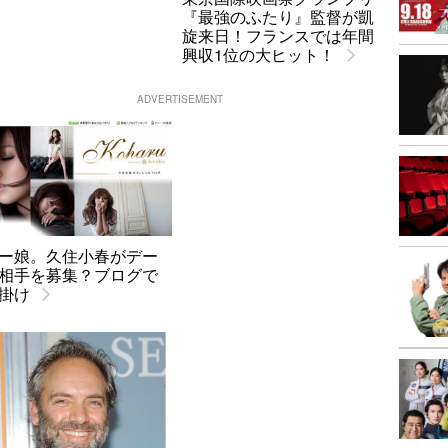
『最強のふたり』監督が凱
旋来日！フランスでは年間
興収1位の大ヒット！
ADVERTISEMENT
ー娘。久住小春がデー
相手を募集？ブログで
掛け