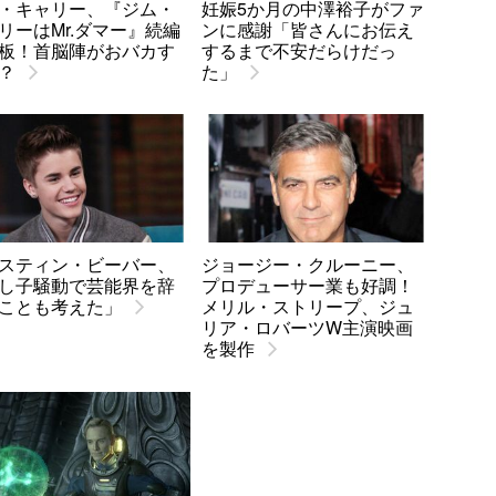
・キャリー、『ジム・
妊娠5か月の中澤裕子がファ
リーはMr.ダマー』続編
ンに感謝「皆さんにお伝え
板！首脳陣がおバカす
するまで不安だらけだっ
？
た」
スティン・ビーバー、
ジョージー・クルーニー、
し子騒動で芸能界を辞
プロデューサー業も好調！
ことも考えた」
メリル・ストリープ、ジュ
リア・ロバーツW主演映画
を製作