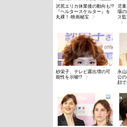
沢尻エリカ休業後の動向も!?
児童
『ヘルタースケルター』を
場の
丸裸！-映画秘宝
ス監
紗栄子、テレビ露出増の可
永山
能性を示唆!?
公の
顔で