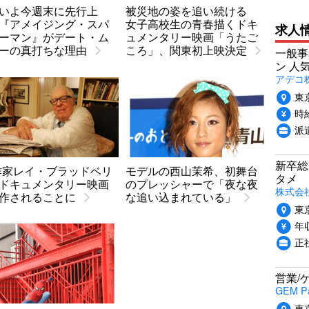
いよ今週末に先行上
被災地の姿を追い続ける
『アメイジング・スパ
女子高校生の青春描くドキ
求人
ーマン』がデート・ム
ュメンタリー映画「うたご
ーの真打ちな理由
ころ」、関東初上映決定
一般事
ン 人
アデコ
東
時給
派
新卒総
作家レイ・ブラッドベリ
モデルの西山茉希、初舞台
タメ
ドキュメンタリー映画
のプレッシャーで「夜な夜
株式会社P
作されることに
な追い込まれている」
東
年収
正
営業/
GEM P
東