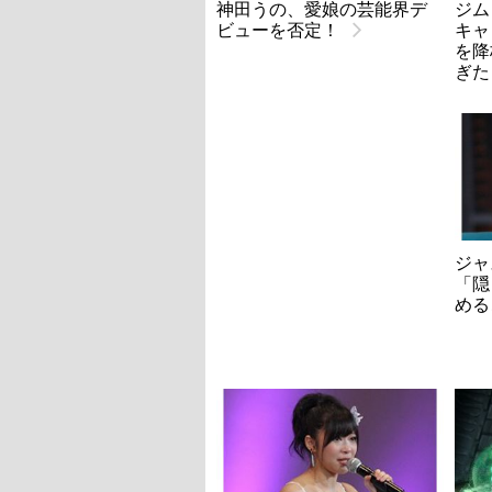
神田うの、愛娘の芸能界デ
ジム
ビューを否定！
キャ
を降
ぎた
ジャ
「隠
める