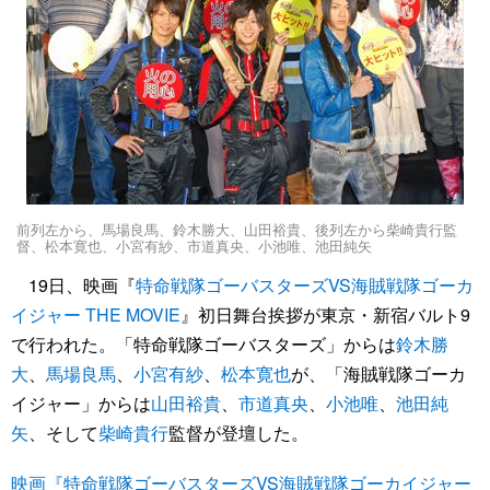
前列左から、馬場良馬、鈴木勝大、山田裕貴、後列左から柴崎貴行監
督、松本寛也、小宮有紗、市道真央、小池唯、池田純矢
19日、映画『
特命戦隊ゴーバスターズVS海賊戦隊ゴーカ
イジャー THE MOVIE
』初日舞台挨拶が東京・新宿バルト9
で行われた。「特命戦隊ゴーバスターズ」からは
鈴木勝
大
、
馬場良馬
、
小宮有紗
、
松本寛也
が、「海賊戦隊ゴーカ
イジャー」からは
山田裕貴
、
市道真央
、
小池唯
、
池田純
矢
、そして
柴崎貴行
監督が登壇した。
映画『特命戦隊ゴーバスターズVS海賊戦隊ゴーカイジャー