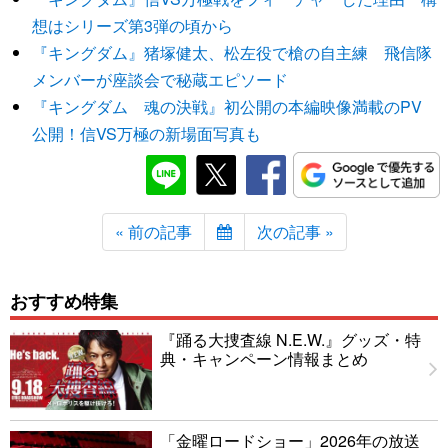
想はシリーズ第3弾の頃から
『キングダム』猪塚健太、松左役で槍の自主練 飛信隊
メンバーが座談会で秘蔵エピソード
『キングダム 魂の決戦』初公開の本編映像満載のPV
公開！信VS万極の新場面写真も
« 前の記事
次の記事 »
おすすめ特集
『踊る大捜査線 N.E.W.』グッズ・特
典・キャンペーン情報まとめ
「金曜ロードショー」2026年の放送