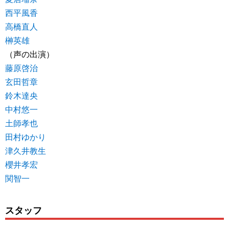
西平風香
高橋直人
榊英雄
（声の出演）
藤原啓治
玄田哲章
鈴木達央
中村悠一
土師孝也
田村ゆかり
津久井教生
櫻井孝宏
関智一
スタッフ