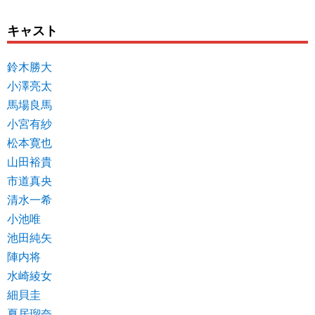
キャスト
鈴木勝大
小澤亮太
馬場良馬
小宮有紗
松本寛也
山田裕貴
市道真央
清水一希
小池唯
池田純矢
陣内将
水崎綾女
細貝圭
夏居瑠奈