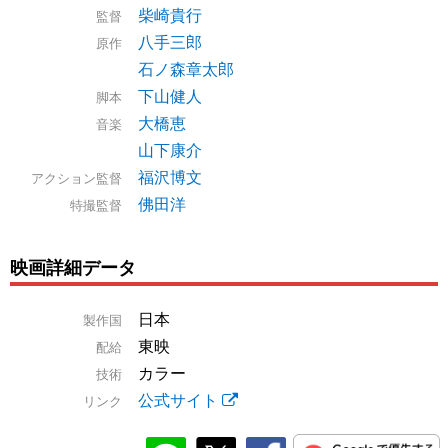
柴崎貴行
監督
八手三郎
原作
石ノ森章太郎
下山健人
脚本
大橋恵
音楽
山下康介
福沢博文
アクション監督
佛田洋
特撮監督
映画詳細データ
日本
製作国
東映
配給
カラー
技術
公式サイト
リンク