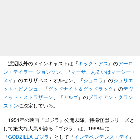
渡辺以外のメインキャストは『
キック・アス
』の
アーロ
ン・テイラー=ジョンソン
、『
マーサ、あるいはマーシー・
メイ
』のエリザベス・オルセン、『
ショコラ
』の
ジュリエ
ット・ビノシュ
、『
グッドナイト＆グッドラック
』の
デヴ
ィッド・ストラザーン
、『
アルゴ
』の
ブライアン・クラン
ストン
に決定している。
1954年の映画『ゴジラ』公開以降、特撮怪獣シリーズと
して絶大な人気を誇る「ゴジラ」は、1998年に
『
GODZILLA ゴジラ
』として『
インデペンデンス・デイ
』