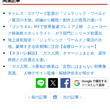
関連記事
ギャレス・エドワーズ監督が『ジュラシック・ワールド
／復活の大地』続編から離脱！創作上の意見の違いで
『ゴジラ-0.0』NYで世界最速プレミア上映 ニューヨー
ク映画祭スポットライト・ガラ部門にシリーズ初選出
地上波初放送！『ジュラシック・ワールド／復活の大
地』豪華すぎる吹替陣に注目【金曜ロードショー】
【ネタバレ解説】「ガス人間」オマージュまとめ 原作
映画との共通点＆違い
「ガス人間」小栗旬の扮装は「定型にはまらない刑事像
意識」 人物デザイン監修・柘植伊佐夫が明かす
« 前の記事
次の記事 »