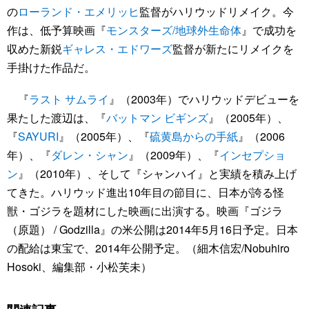
の
ローランド・エメリッヒ
監督がハリウッドリメイク。今
作は、低予算映画『
モンスターズ/地球外生命体
』で成功を
収めた新鋭
ギャレス・エドワーズ
監督が新たにリメイクを
手掛けた作品だ。
『
ラスト サムライ
』（2003年）でハリウッドデビューを
果たした渡辺は、『
バットマン ビギンズ
』（2005年）、
『
SAYURI
』（2005年）、『
硫黄島からの手紙
』（2006
年）、『
ダレン・シャン
』（2009年）、『
インセプショ
ン
』（2010年）、そして『シャンハイ』と実績を積み上げ
てきた。ハリウッド進出10年目の節目に、日本が誇る怪
獣・ゴジラを題材にした映画に出演する。映画『ゴジラ
（原題） / Godzilla』の米公開は2014年5月16日予定。日本
の配給は東宝で、2014年公開予定。（細木信宏/Nobuhiro
Hosoki、編集部・小松芙未）