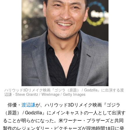
ハリウッド3Dリメイク映画『ゴジラ（原題） / Godzilla』に出演する渡
辺謙 - Steve Granitz / WireImage / Getty Images
俳優・
渡辺謙
が、ハリウッド3Dリメイク映画『ゴジラ
（原題） / Godzilla』にメインキャストの一人として出演す
ることが明らかになった。米ワーナー・ブラザーズと共同
製作のレジェンダリー・ピクチャーズが現地時間18日に発