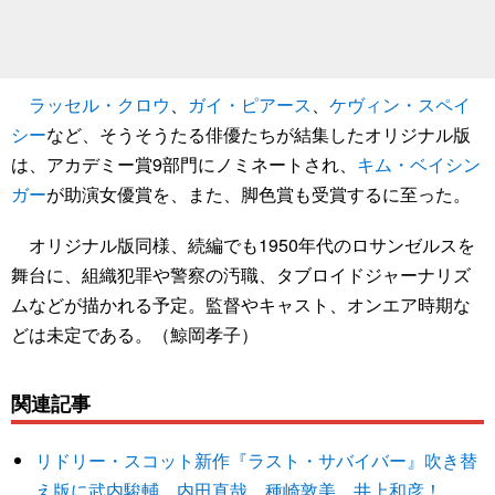
ラッセル・クロウ
、
ガイ・ピアース
、
ケヴィン・スペイ
シー
など、そうそうたる俳優たちが結集したオリジナル版
は、アカデミー賞9部門にノミネートされ、
キム・ベイシン
ガー
が助演女優賞を、また、脚色賞も受賞するに至った。
オリジナル版同様、続編でも1950年代のロサンゼルスを
舞台に、組織犯罪や警察の汚職、タブロイドジャーナリズ
ムなどが描かれる予定。監督やキャスト、オンエア時期な
どは未定である。（鯨岡孝子）
関連記事
リドリー・スコット新作『ラスト・サバイバー』吹き替
え版に武内駿輔、内田直哉、種崎敦美、井上和彦！