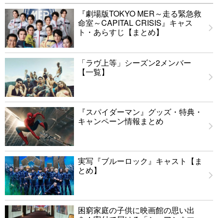
『劇場版TOKYO MER～走る緊急救
命室～CAPITAL CRISIS』キャス
ト・あらすじ【まとめ】
「ラヴ上等」シーズン2メンバー
【一覧】
『スパイダーマン』グッズ・特典・
キャンペーン情報まとめ
実写『ブルーロック』キャスト【ま
とめ】
困窮家庭の子供に映画館の思い出