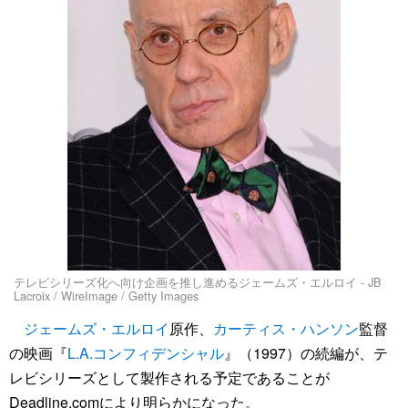
テレビシリーズ化へ向け企画を推し進めるジェームズ・エルロイ - JB
Lacroix / WireImage / Getty Images
ジェームズ・エルロイ
原作、
カーティス・ハンソン
監督
の映画『
L.A.コンフィデンシャル
』（1997）の続編が、テ
レビシリーズとして製作される予定であることが
Deadline.comにより明らかになった。