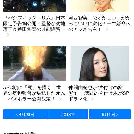
『パシフィック・リム』日本
河西智美、恥ずかしい…がか
限定予告編公開！監督が菊地
っこいいに変化！一生懸命へ
凛子＆芦田愛菜の才能絶賛！
のアツさ告白！
ABC順に「死」を描く！世
仲間由紀恵が“片付けの変
界の気鋭監督が集結したオム
態”に！話題の片付け本がSP
ニバスホラー公開決定！
ドラマ化
4月29日
2013年
5月1日