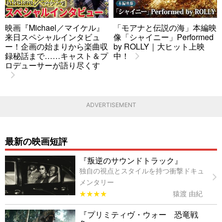
映画『Michael／マイケル』
「モアナと伝説の海」本編映
来日スペシャルインタビュ
像「シャイニー」Performed
ー！企画の始まりから楽曲収
by ROLLY｜大ヒット上映
録秘話まで……キャスト＆プ
中！
ロデューサーが語り尽くす
ADVERTISEMENT
最新の映画短評
『叛逆のサウンドトラック』
独自の視点とスタイルを持つ衝撃ドキュ
メンタリー
★★★★
猿渡 由紀
『プリミティヴ・ウォー 恐竜戦