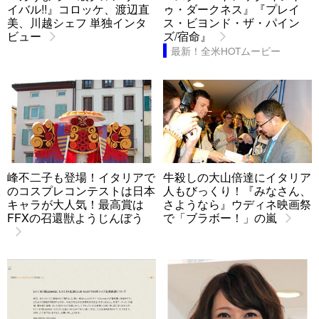
イバル!!』コロッケ、渡辺直
ゥ・ダークネス』『プレイ
美、川越シェフ 単独インタ
ス・ビヨンド・ザ・パイン
ビュー
ズ/宿命』
最新！全米HOTムービー
峰不二子も登場！イタリアで
牛殺しの大山倍達にイタリア
のコスプレコンテストは日本
人もびっくり！『みなさん、
キャラが大人気！最高賞は
さようなら』ウディネ映画祭
FFXの召還獣ようじんぼう
で「ブラボー！」の嵐