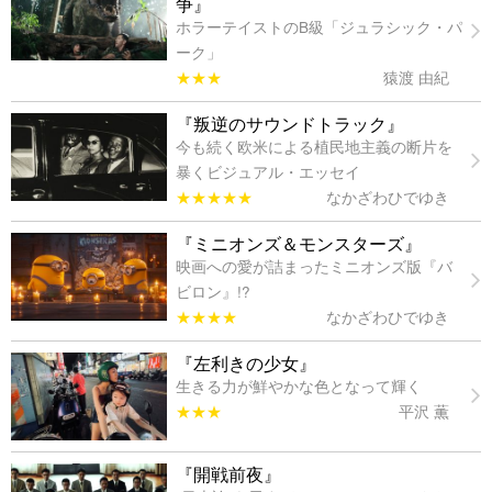
争』
ホラーテイストのB級「ジュラシック・パ
ーク」
★★★
猿渡 由紀
『叛逆のサウンドトラック』
今も続く欧米による植民地主義の断片を
暴くビジュアル・エッセイ
★★★★★
なかざわひでゆき
『ミニオンズ＆モンスターズ』
映画への愛が詰まったミニオンズ版『バ
ビロン』!?
★★★★
なかざわひでゆき
『左利きの少女』
生きる力が鮮やかな色となって輝く
★★★
平沢 薫
『開戦前夜』