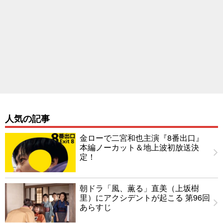
人気の記事
金ローで二宮和也主演『8番出口』
本編ノーカット＆地上波初放送決
定！
朝ドラ「風、薫る」直美（上坂樹
里）にアクシデントが起こる 第96回
あらすじ