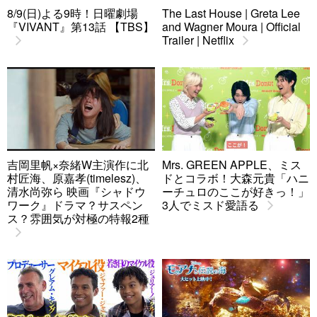
8/9(日)よる9時！日曜劇場
The Last House | Greta Lee
『VIVANT』第13話 【TBS】
and Wagner Moura | Official
Trailer | Netflix
吉岡里帆×奈緒W主演作に北
Mrs. GREEN APPLE、ミス
村匠海、原嘉孝(timelesz)、
ドとコラボ！大森元貴「ハニ
清水尚弥ら 映画『シャドウ
ーチュロのここが好きっ！」
ワーク』ドラマ？サスペン
3人でミスド愛語る
ス？雰囲気が対極の特報2種