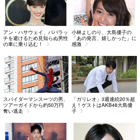
アン・ハサウェイ、パパラッ
小林よしのり、大島優子の
チを避けるため見知らぬ男性
「あの発言、嬉しかった」に
の車に乗り込む！
感激
スパイダーマンスーツの男、
「ガリレオ」3週連続20％超
ツアーガイドから約50万円
え！ゲストはAKB48大島優
奪い逃走
子