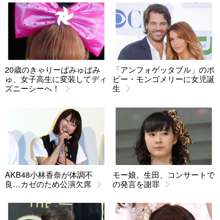
20歳のきゃりーぱみゅぱみ
「アンフォゲッタブル」のポ
ゅ、女子高生に変装してディ
ピー・モンゴメリーに女児誕
ズニーシーへ！
生
AKB48小林香奈が体調不
モー娘。生田、コンサートで
良…カゼのため公演欠席
の発言を謝罪