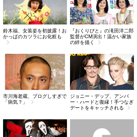
鈴木福、女装姿を初披露！お
『おくりびと』の滝田洋二郎
かっぱのカツラにお化粧も
監督がCM演出！温かい家族
の絆を描く
市川海老蔵、ブログしすぎで
ジョニー・デップ、アンバ
「病気？」
ー・ハードと復縁！手つなぎ
デートをキャッチされる