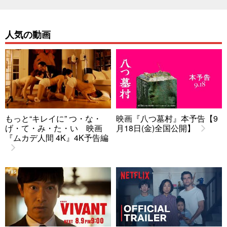
人気の動画
もっと“キレイに” つ・な・
映画『八つ墓村』本予告【9
げ・て・み・た・い 映画
月18日(金)全国公開】
『ムカデ人間 4K』4K予告編