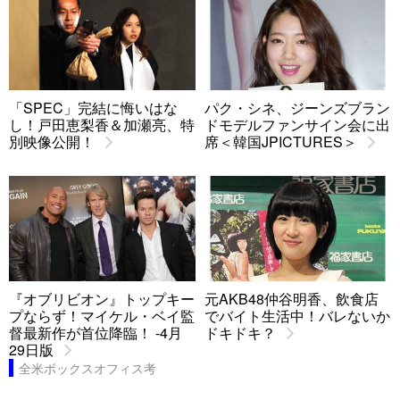
「SPEC」完結に悔いはな
パク・シネ、ジーンズブラン
し！戸田恵梨香＆加瀬亮、特
ドモデルファンサイン会に出
別映像公開！
席＜韓国JPICTURES＞
『オブリビオン』トップキー
元AKB48仲谷明香、飲食店
プならず！マイケル・ベイ監
でバイト生活中！バレないか
督最新作が首位降臨！ -4月
ドキドキ？
29日版
全米ボックスオフィス考