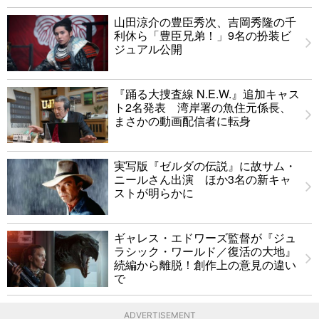
山田涼介の豊臣秀次、吉岡秀隆の千
利休ら「豊臣兄弟！」9名の扮装ビ
ジュアル公開
『踊る大捜査線 N.E.W.』追加キャス
ト2名発表 湾岸署の魚住元係長、
まさかの動画配信者に転身
実写版『ゼルダの伝説』に故サム・
ニールさん出演 ほか3名の新キャ
ストが明らかに
ギャレス・エドワーズ監督が『ジュ
ラシック・ワールド／復活の大地』
続編から離脱！創作上の意見の違い
で
ADVERTISEMENT