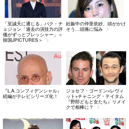
「至誠天に通じる」パク・チ
妊娠中の仲里依紗、頭がかけ
ェジョン「過去の演技力の評
そう…頭痛に悩み
価がずっとプレッシャー」＜
韓国JPICTURES＞
『L.A.コンフィデンシャル』
ジョセフ・ゴードン=レヴィ
続編がテレビシリーズ化！
ット×チャニング・テイタム
『野郎どもと女たち』リメイ
クで相棒に？