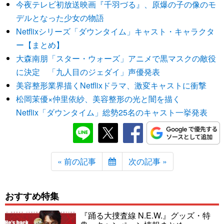
今夜テレビ初放送映画『千羽づる』、原爆の子の像のモ
デルとなった少女の物語
Netflixシリーズ「ダウンタイム」キャスト・キャラクタ
ー【まとめ】
大森南朋「スター・ウォーズ」アニメで黒マスクの敵役
に決定 「九人目のジェダイ」声優発表
美容整形業界描くNetflixドラマ、激変キャストに衝撃
松岡茉優×仲里依紗、美容整形の光と闇を描く
Netflix「ダウンタイム」総勢25名のキャスト一挙発表
« 前の記事
次の記事 »
おすすめ特集
『踊る大捜査線 N.E.W.』グッズ・特