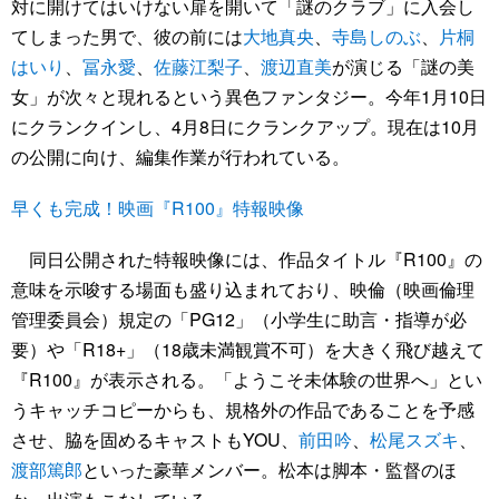
対に開けてはいけない扉を開いて「謎のクラブ」に入会し
てしまった男で、彼の前には
大地真央
、
寺島しのぶ
、
片桐
はいり
、
冨永愛
、
佐藤江梨子
、
渡辺直美
が演じる「謎の美
女」が次々と現れるという異色ファンタジー。今年1月10日
にクランクインし、4月8日にクランクアップ。現在は10月
の公開に向け、編集作業が行われている。
早くも完成！映画『R100』特報映像
同日公開された特報映像には、作品タイトル『R100』の
意味を示唆する場面も盛り込まれており、映倫（映画倫理
管理委員会）規定の「PG12」（小学生に助言・指導が必
要）や「R18+」（18歳未満観賞不可）を大きく飛び越えて
『R100』が表示される。「ようこそ未体験の世界へ」とい
うキャッチコピーからも、規格外の作品であることを予感
させ、脇を固めるキャストもYOU、
前田吟
、
松尾スズキ
、
渡部篤郎
といった豪華メンバー。松本は脚本・監督のほ