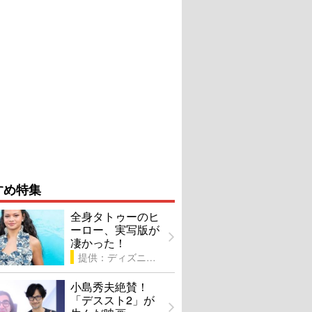
すめ特集
全身タトゥーのヒ
ーロー、実写版が
凄かった！
提供：ディズニー
小島秀夫絶賛！
「デススト2」が