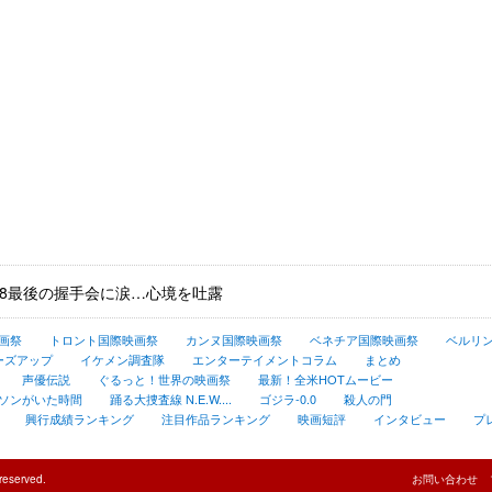
48最後の握手会に涙…心境を吐露
画祭
トロント国際映画祭
カンヌ国際映画祭
ベネチア国際映画祭
ベルリ
ーズアップ
イケメン調査隊
エンターテイメントコラム
まとめ
声優伝説
ぐるっと！世界の映画祭
最新！全米HOTムービー
ソンがいた時間
踊る大捜査線 N.E.W....
ゴジラ-0.0
殺人の門
興行成績ランキング
注目作品ランキング
映画短評
インタビュー
プ
reserved.
お問い合わせ