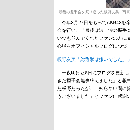
最後の握手会を振り返った板野友美 - 写真
今年8月27日をもってAKB48を
会を行い、「最後は涙、涙の握手
いつも並んでくれたファンの方に
心境をオフィシャルブログにつづ
板野友美「総選挙は嫌いでした」
一夜明けた8日にブログを更新し
きた握手会無事終えました」と報
た板野だったが、「知らない間に
うございました」とファンに感謝