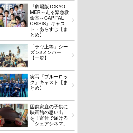
『劇場版TOKYO
MER～走る緊急救
命室～CAPITAL
CRISIS』キャス
ト・あらすじ【ま
とめ】
「ラヴ上等」シー
ズン2メンバー
【一覧】
実写『ブルーロッ
ク』キャスト【ま
とめ】
困窮家庭の子供に
映画館の思い出
を！寄付で届ける
「シェアシネマ」