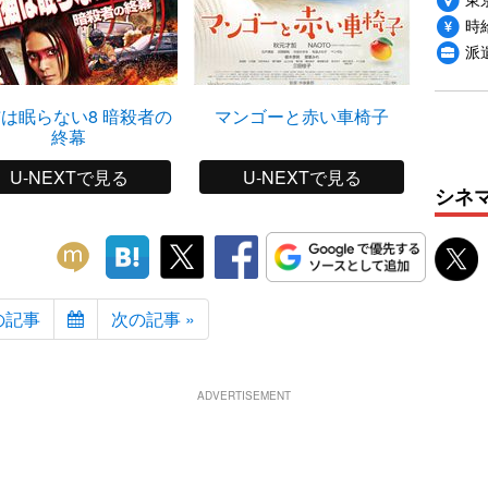
時給
派
は眠らない8 暗殺者の
マンゴーと赤い車椅子
終幕
U-NEXTで見る
U-NEXTで見る
シネ
の記事
次の記事 »
ADVERTISEMENT