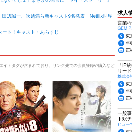
求人
」田辺誠一、吹越満ら新キャスト9名発表 Netflix世界
営業/
GEM P
スタート！キャスト・あらすじ
東
年収
正
「IP
リエイトタグが含まれており、リンク先での会員登録や購入など
リード
株式会社P
東
年収
正
一般事
ト駅チ
ヒュー
東