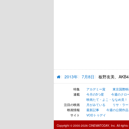
2013年
7月8日
板野友美、AKB
特集
アカデミー賞
東京国際映
連載
今月の5つ星
今週のクロ
映画たて・よこ・ななめ見！
注目の映画
月がみている
リサ・ラー
映画情報
最新記事
今週の公開作品
サイト
VODトゥデイ
Copyright © 2000-2026 CINEMATODAY, Inc. All rights 