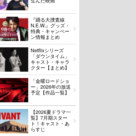
生んだ映画
『踊る大捜査線
N.E.W.』グッズ・
特典・キャンペー
ン情報まとめ
Netflixシリーズ
「ダウンタイム」
キャスト・キャラ
クター【まとめ】
「金曜ロードショ
ー」2026年の放送
予定【作品一覧】
【2026夏ドラマ一
覧】7月期スター
ト！キャスト・あ
らすじ