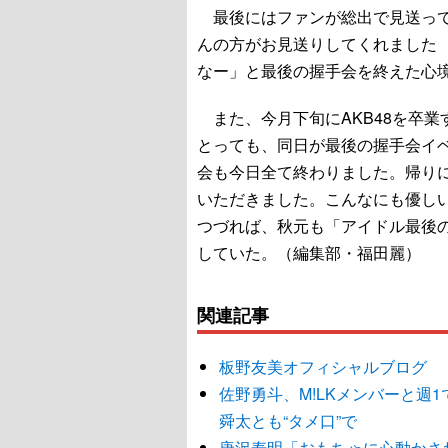
最後にはファンが総出で見送って
んの方がお見送りしてくれました 
なー」と最後の握手会を終えた心
また、今月下旬にAKB48を卒業
とっても、同日が最後の握手会イ
会も今日全て終わりました。帰り
いただきました。こんなにも優し
つづれば、秋元も「アイドル最後
していた。（編集部・福田麗）
関連記事
板野友美オフィシャルブログ
佐野勇斗、M!LKメンバーと週
舜太とも“タメ口”で
唐沢寿明「おもちゃに心動かさ