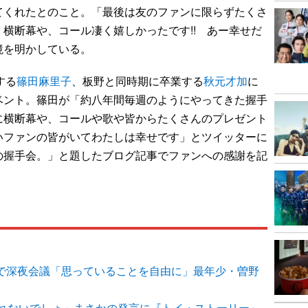
くれたとのこと。「最後は友のファンに限らずたくさ
横断幕や、コール凄く嬉しかったです!! あー幸せだ
境を明かしている。
する
篠田麻里子
、板野と同時期に卒業する
秋元才加
に
ベント。篠田が「約八年間毎週のようにやってきた握手
に横断幕や、コールや歌や皆からたくさんのプレゼント
いファンの皆がいてわたしは幸せです」とツイッターに
の握手会。」と題したブログ記事でファンへの感謝を記
1で深夜会議「思っていることを自由に」最年少・曽野
れないでしょ」まさかの発言に『トイ・ストーリー』