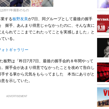
は2011年撮影のもの
卒業する
板野友美
が7日、同グループとして最後の握手
会 握手、あんまり得意じゃなかったのに、そんな友に
支えられてここまでこれたってことを実感しました」と
っている。
フォトギャラリー
た板野は「昨日7月7日、最後の握手会約８年間やって
告。握手会があまり得意でなかったことを改めて告白し
握手する掌から元気をもらってました 本当にありがと
の意を示していた。
ADVERTISEMENT