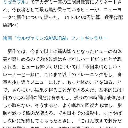
ミゼラブル
』でアカデミー賞の主演男優賞にノミネートさ
れ、今役者として最も脂が乗っているヒューが、ニューヨ
ークで新作について語った。（1ドル100円計算、数字は配
給調べ）
映画『ウルヴァリン:SAMURAI』フォトギャラリー
新作では、今まで以上に筋肉隆々となったヒューの肉体
美が楽しめるので肉体改造はさぞかしハードだったと予想
される。ヒューも体づくりについては「今回素晴らしいト
レーナーと一緒に、これまで以上のトレーニングをし、食
事も少し違うメニューにした。もっと体のことを知ること
で、さらにいい結果を得ることができるんだ。基本的には1
日のうち8時間の間だけ食事をし、残りの16時間は液体だけ
しか取らない。そうすると、よく眠れて回復力も増し、脂
肪が減って筋肉が増える。でも日本での撮影中、すきやば
し次郎に招待してもらったときは、『ごはん抜きで刺身だ