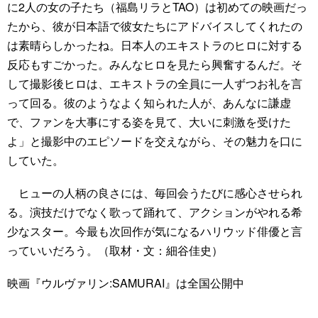
に2人の女の子たち（福島リラとTAO）は初めての映画だっ
たから、彼が日本語で彼女たちにアドバイスしてくれたの
は素晴らしかったね。日本人のエキストラのヒロに対する
反応もすごかった。みんなヒロを見たら興奮するんだ。そ
して撮影後ヒロは、エキストラの全員に一人ずつお礼を言
って回る。彼のようなよく知られた人が、あんなに謙虚
で、ファンを大事にする姿を見て、大いに刺激を受けた
よ」と撮影中のエピソードを交えながら、その魅力を口に
していた。
ヒューの人柄の良さには、毎回会うたびに感心させられ
る。演技だけでなく歌って踊れて、アクションがやれる希
少なスター。今最も次回作が気になるハリウッド俳優と言
っていいだろう。（取材・文：細谷佳史）
映画『ウルヴァリン:SAMURAI』は全国公開中