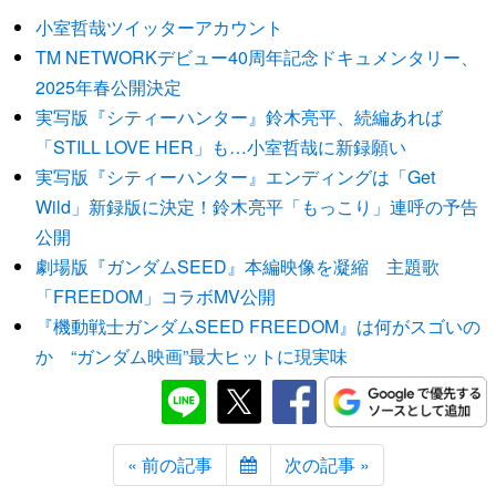
小室哲哉ツイッターアカウント
TM NETWORKデビュー40周年記念ドキュメンタリー、
2025年春公開決定
実写版『シティーハンター』鈴木亮平、続編あれば
「STILL LOVE HER」も…小室哲哉に新録願い
実写版『シティーハンター』エンディングは「Get
Wild」新録版に決定！鈴木亮平「もっこり」連呼の予告
公開
劇場版『ガンダムSEED』本編映像を凝縮 主題歌
「FREEDOM」コラボMV公開
『機動戦士ガンダムSEED FREEDOM』は何がスゴいの
か “ガンダム映画”最大ヒットに現実味
« 前の記事
次の記事 »