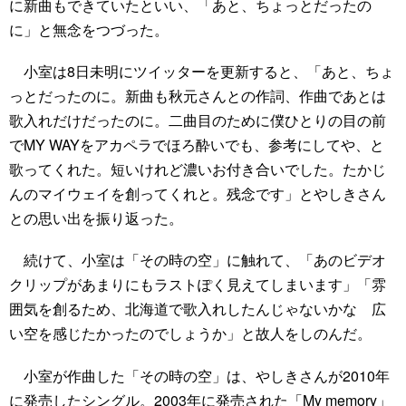
に新曲もできていたといい、「あと、ちょっとだったの
に」と無念をつづった。
小室は8日未明にツイッターを更新すると、「あと、ちょ
っとだったのに。新曲も秋元さんとの作詞、作曲であとは
歌入れだけだったのに。二曲目のために僕ひとりの目の前
でMY WAYをアカペラでほろ酔いでも、参考にしてや、と
歌ってくれた。短いけれど濃いお付き合いでした。たかじ
んのマイウェイを創ってくれと。残念です」とやしきさん
との思い出を振り返った。
続けて、小室は「その時の空」に触れて、「あのビデオ
クリップがあまりにもラストぽく見えてしまいます」「雰
囲気を創るため、北海道で歌入れしたんじゃないかな 広
い空を感じたかったのでしょうか」と故人をしのんだ。
小室が作曲した「その時の空」は、やしきさんが2010年
に発売したシングル。2003年に発売された「My memory」