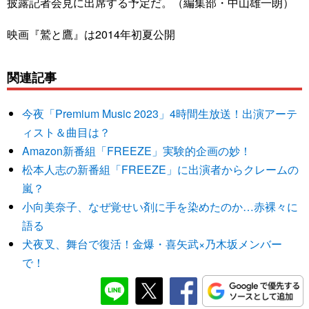
披露記者会見に出席する予定だ。（編集部・中山雄一朗）
映画『鷲と鷹』は2014年初夏公開
関連記事
今夜「Premium Music 2023」4時間生放送！出演アーテ
ィスト＆曲目は？
Amazon新番組「FREEZE」実験的企画の妙！
松本人志の新番組「FREEZE」に出演者からクレームの
嵐？
小向美奈子、なぜ覚せい剤に手を染めたのか…赤裸々に
語る
犬夜叉、舞台で復活！金爆・喜矢武×乃木坂メンバー
で！