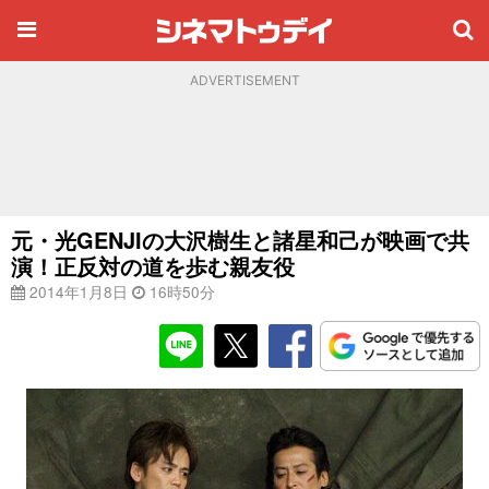
ADVERTISEMENT
元・光GENJIの大沢樹生と諸星和己が映画で共
演！正反対の道を歩む親友役
2014年1月8日
16時50分