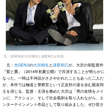
元・光GENJIの大沢樹生と諸星和己が共演
元・
光GENJI
の
大沢樹生
と
諸星和己
が、大沢の初監督作
『鷲と鷹』（2014年初夏公開）で共演することが明らかに
なった。一時は不仲説がささやかれたこともあった二人だ
が、本作では極道と警察官という正反対の道を歩む親友同
士を演じる。監督・主演を務めた大沢は「男の友情をメイ
ンに、アクション、そして社会風刺を取り入れながら、エ
ンターテインメント作品として取り組みました。ぜひ皆さ