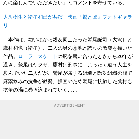
んに楽しんでいただきたい」とコメントを寄せている。
大沢樹生と諸星和己が共演！映画『鷲と鷹』フォトギャラ
リー
本作は、幼い頃から親友同士だった鷲尾誠司（大沢）と
鷹村和也（諸星）、二人の男の意地と誇りの激突を描いた
作品。
ローラースケート
の腕を競い合ったときから20年が
過ぎ、鷲尾はヤクザ、鷹村は刑事に。まったく違う人生を
歩んでいた二人だが、鷲尾が属する組織と敵対組織の間で
麻薬絡みの抗争が勃発。捜査のため鷲尾に接触した鷹村も
抗争の渦に巻き込まれていく……。
ADVERTISEMENT