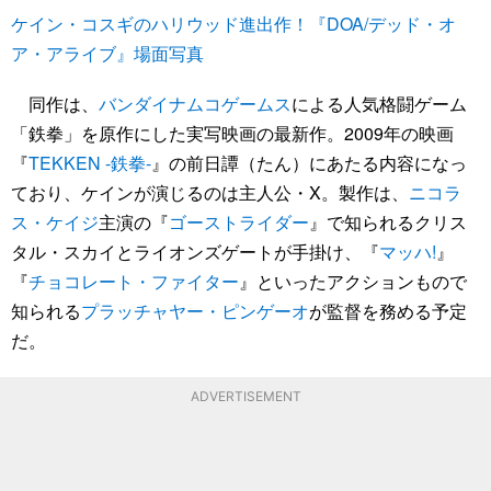
ケイン・コスギのハリウッド進出作！『DOA/デッド・オ
ア・アライブ』場面写真
同作は、
バンダイナムコゲームス
による人気格闘ゲーム
「鉄拳」を原作にした実写映画の最新作。2009年の映画
『
TEKKEN -鉄拳-
』の前日譚（たん）にあたる内容になっ
ており、ケインが演じるのは主人公・X。製作は、
ニコラ
ス・ケイジ
主演の『
ゴーストライダー
』で知られるクリス
タル・スカイとライオンズゲートが手掛け、『
マッハ!
』
『
チョコレート・ファイター
』といったアクションもので
知られる
プラッチャヤー・ピンゲーオ
が監督を務める予定
だ。
ADVERTISEMENT