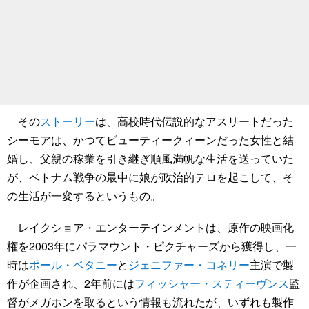
その
ストーリー
は、高校時代伝説的なアスリートだった
シーモアは、かつてビューティークィーンだった女性と結
婚し、父親の稼業を引き継ぎ順風満帆な生活を送っていた
が、ベトナム戦争の最中に娘が政治的テロを起こして、そ
の生活が一変するというもの。
レイクショア・エンターテインメントは、原作の映画化
権を2003年にパラマウント・ピクチャーズから獲得し、一
時は
ポール・ベタニー
と
ジェニファー・コネリー
主演で製
作が企画され、2年前には
フィッシャー・スティーヴンス
監
督がメガホンを取るという情報も流れたが、いずれも製作