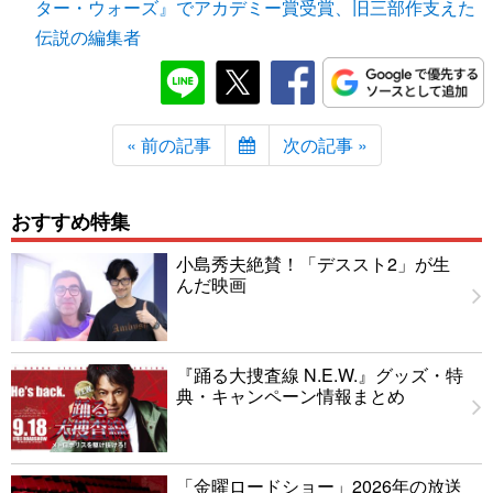
ター・ウォーズ』でアカデミー賞受賞、旧三部作支えた
伝説の編集者
« 前の記事
次の記事 »
おすすめ特集
小島秀夫絶賛！「デススト2」が生
んだ映画
『踊る大捜査線 N.E.W.』グッズ・特
典・キャンペーン情報まとめ
「金曜ロードショー」2026年の放送