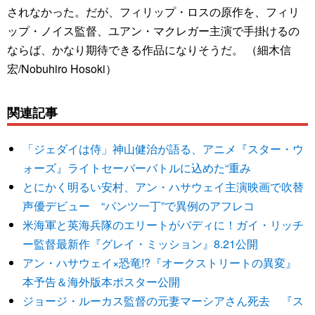
されなかった。だが、フィリップ・ロスの原作を、フィリ
ップ・ノイス監督、ユアン・マクレガー主演で手掛けるの
ならば、かなり期待できる作品になりそうだ。 （細木信
宏/Nobuhiro Hosoki）
関連記事
「ジェダイは侍」神山健治が語る、アニメ『スター・ウ
ォーズ』ライトセーバーバトルに込めた“重み
とにかく明るい安村、アン・ハサウェイ主演映画で吹替
声優デビュー “パンツ一丁”で異例のアフレコ
米海軍と英海兵隊のエリートがバディに！ガイ・リッチ
ー監督最新作『グレイ・ミッション』8.21公開
アン・ハサウェイ×恐竜!?『オークストリートの異変』
本予告＆海外版本ポスター公開
ジョージ・ルーカス監督の元妻マーシアさん死去 『ス