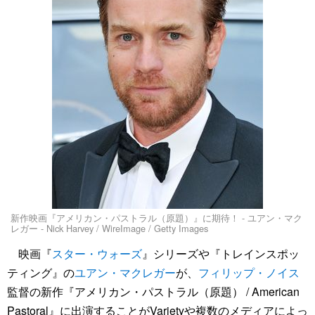
新作映画『アメリカン・パストラル（原題）』に期待！ - ユアン・マク
レガー - Nick Harvey / WireImage / Getty Images
映画『
スター・ウォーズ
』シリーズや『トレインスポッ
ティング』の
ユアン・マクレガー
が、
フィリップ・ノイス
監督の新作『アメリカン・パストラル（原題） / American
Pastoral』に出演することがVarietyや複数のメディアによっ