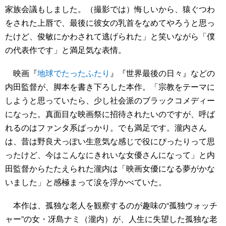
家族会議もしました。（撮影では）悔しいから、猿ぐつわ
をされた上唇で、最後に彼女の乳首をなめてやろうと思っ
たけど、俊敏にかわされて逃げられた」と笑いながら「僕
の代表作です」と満足気な表情。
映画『
地球でたったふたり
』『世界最後の日々』などの
内田監督が、脚本を書き下ろした本作。「宗教をテーマに
しようと思っていたら、少し社会派のブラックコメディー
になった。真面目な映画祭に招待されたいのですが、呼ば
れるのはファンタ系ばっかり。でも満足です。瀧内さん
は、昔は野良犬っぽい生意気な感じで役にぴったりって思
ったけど、今はこんなにきれいな女優さんになって」と内
田監督からたたえられた瀧内は「映画女優になる夢がかな
いました」と感極まって涙を浮かべていた。
本作は、孤独な老人を観察するのが趣味の“孤独ウォッチ
ャー”の女・冴島ナミ（瀧内）が、人生に失望した孤独な老