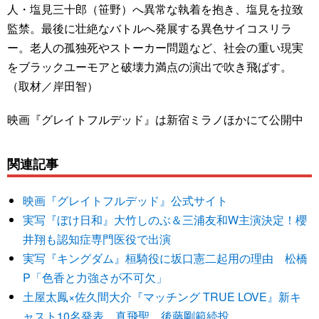
人・塩見三十郎（笹野）へ異常な執着を抱き、塩見を拉致
監禁。最後に壮絶なバトルへ発展する異色サイコスリラ
ー。老人の孤独死やストーカー問題など、社会の重い現実
をブラックユーモアと破壊力満点の演出で吹き飛ばす。
（取材／岸田智）
映画『グレイトフルデッド』は新宿ミラノほかにて公開中
関連記事
映画『グレイトフルデッド』公式サイト
実写『ぼけ日和』大竹しのぶ＆三浦友和W主演決定！櫻
井翔も認知症専門医役で出演
実写『キングダム』桓騎役に坂口憲二起用の理由 松橋
P「色香と力強さが不可欠」
土屋太鳳×佐久間大介『マッチング TRUE LOVE』新キ
ャスト10名発表 真飛聖、後藤剛範続投