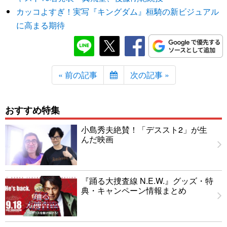
カッコよすぎ！実写『キングダム』桓騎の新ビジュアル
に高まる期待
« 前の記事
次の記事 »
おすすめ特集
小島秀夫絶賛！「デススト2」が生
んだ映画
『踊る大捜査線 N.E.W.』グッズ・特
典・キャンペーン情報まとめ