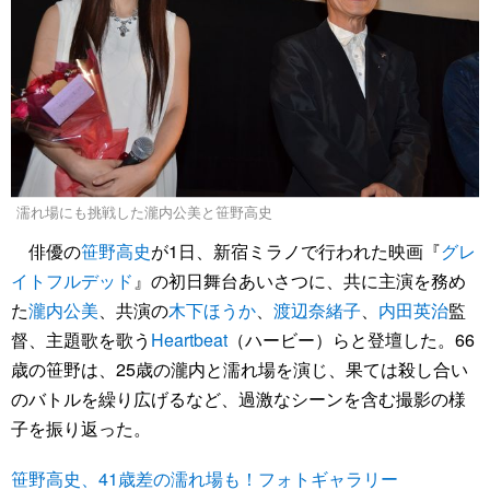
濡れ場にも挑戦した瀧内公美と笹野高史
俳優の
笹野高史
が1日、新宿ミラノで行われた映画『
グレ
イトフルデッド
』の初日舞台あいさつに、共に主演を務め
た
瀧内公美
、共演の
木下ほうか
、
渡辺奈緒子
、
内田英治
監
督、主題歌を歌う
Heartbeat
（ハービー）らと登壇した。66
歳の笹野は、25歳の瀧内と濡れ場を演じ、果ては殺し合い
のバトルを繰り広げるなど、過激なシーンを含む撮影の様
子を振り返った。
笹野高史、41歳差の濡れ場も！フォトギャラリー