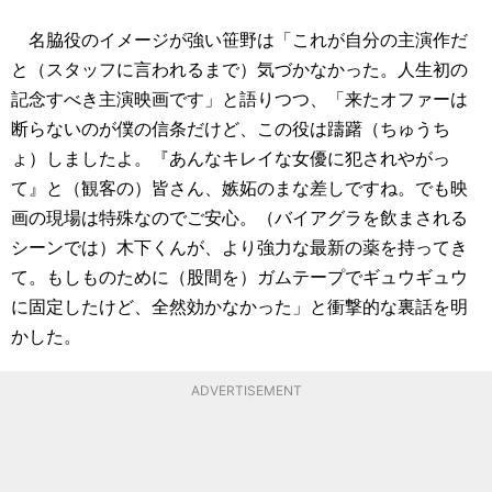
名脇役のイメージが強い笹野は「これが自分の主演作だ
と（スタッフに言われるまで）気づかなかった。人生初の
記念すべき主演映画です」と語りつつ、「来たオファーは
断らないのが僕の信条だけど、この役は躊躇（ちゅうち
ょ）しましたよ。『あんなキレイな女優に犯されやがっ
て』と（観客の）皆さん、嫉妬のまな差しですね。でも映
画の現場は特殊なのでご安心。（バイアグラを飲まされる
シーンでは）木下くんが、より強力な最新の薬を持ってき
て。もしものために（股間を）ガムテープでギュウギュウ
に固定したけど、全然効かなかった」と衝撃的な裏話を明
かした。
ADVERTISEMENT