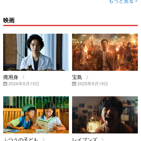
もっと見る »
映画
廃用身
宝島
2026年5月15日
2025年9月19日
ふつうの子ども
レイブンズ