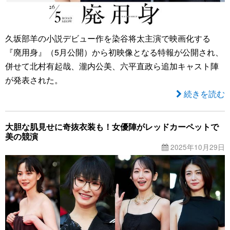
久坂部羊の小説デビュー作を染谷将太主演で映画化する
『廃用身』（5月公開）から初映像となる特報が公開され、
併せて北村有起哉、瀧内公美、六平直政ら追加キャスト陣
が発表された。
続きを読む
大胆な肌見せに奇抜衣装も！女優陣がレッドカーペットで
美の競演
2025年10月29日