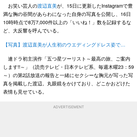
お笑い芸人の
渡辺直美
が、15日に更新したInstagramで豊
満な胸の谷間があらわになった自身の写真を公開し、16日
10時時点で8万7,000件以上の「いいね！」数を記録するな
ど、大反響を呼んでいる。
【写真】渡辺直美が人生初のウエディングドレス姿で…
連ドラ初主演作「五つ星ツーリスト～最高の旅、ご案内
します!!～」（読売テレビ・日本テレビ系、毎週木曜23：59
～）の第2話放送の報告と一緒にセクシーな胸元が写った写
真を掲載した渡辺。丸眼鏡をかけており、どこかおどけた
表情も見せている。
ADVERTISEMENT