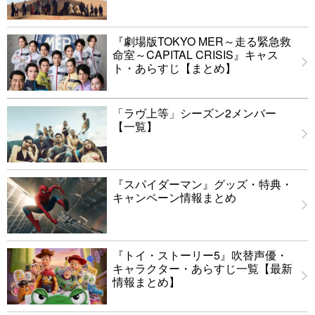
『劇場版TOKYO MER～走る緊急救
命室～CAPITAL CRISIS』キャス
ト・あらすじ【まとめ】
「ラヴ上等」シーズン2メンバー
【一覧】
『スパイダーマン』グッズ・特典・
キャンペーン情報まとめ
『トイ・ストーリー5』吹替声優・
キャラクター・あらすじ一覧【最新
情報まとめ】