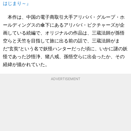
はじまり～』
本作は、中国の電子商取引大手アリババ・グループ・ホ
ールディングスの傘下にあるアリババ・ピクチャーズが企
画している続編で、オリジナルの作品は、三蔵法師が孫悟
空らと天竺を目指して旅に出る前の話で、三蔵法師がま
だ“玄奘”という名で妖怪ハンターだった頃に、いかに謎の妖
怪であった沙悟浄、猪八戒、孫悟空らに出会ったか、その
経緯が描かれていた。
ADVERTISEMENT