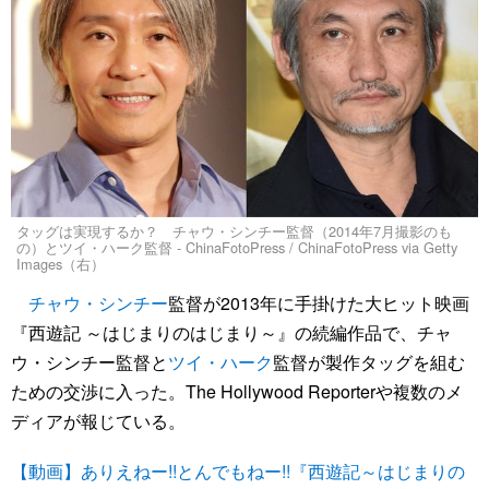
タッグは実現するか？ チャウ・シンチー監督（2014年7月撮影のも
の）とツイ・ハーク監督 - ChinaFotoPress / ChinaFotoPress via Getty
Images（右）
チャウ・シンチー
監督が2013年に手掛けた大ヒット映画
『西遊記 ～はじまりのはじまり～』の続編作品で、チャ
ウ・シンチー監督と
ツイ・ハーク
監督が製作タッグを組む
ための交渉に入った。The Hollywood Reporterや複数のメ
ディアが報じている。
【動画】ありえねー!!とんでもねー!!『西遊記～はじまりの