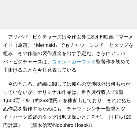
アリババ・ピクチャーズは今作以外にSci-Fi映画『マーメ
イド（原題） / Mermaid』でもチャウ・シンチーとタッグを
組み、その作品の製作資金を出す予定だ。さらにアリバ
バ・ピクチャーズは、
ウォン・カーウァイ
監督作を初めて
手掛けることを今月発表している。
今のところ、続編に関しては彼らの交渉以外は何もわか
っていないが、オリジナル作品は、世界興行収入で2億
1,500万ドル（約258億円）を稼ぎ出しており、それに劣ら
ぬ作品を製作するためにも、チャウ・シンチー監督とツ
イ・ハーク監督のタッグは興味深いところだ。（1ドル120
円計算） （細木信宏/Nobuhiro Hosoki）