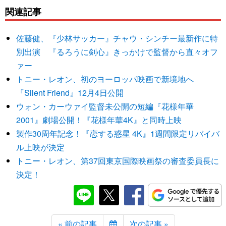
関連記事
佐藤健、『少林サッカー』チャウ・シンチー最新作に特
別出演 『るろうに剣心』きっかけで監督から直々オフ
ァー
トニー・レオン、初のヨーロッパ映画で新境地へ
『Silent Friend』12月4日公開
ウォン・カーウァイ監督未公開の短編『花様年華
2001』劇場公開！『花様年華4K』と同時上映
製作30周年記念！『恋する惑星 4K』1週間限定リバイバ
ル上映が決定
トニー・レオン、第37回東京国際映画祭の審査委員長に
決定！
« 前の記事
次の記事 »