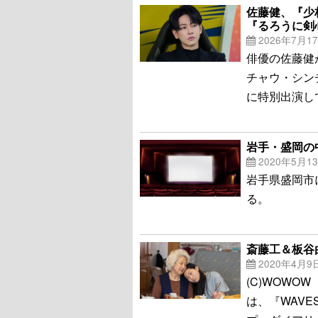
佐藤健、『少
『るろうに剣
2026年7月1
俳優の佐藤健
チャウ・シン
に特別出演し
岩手・盛岡の
2020年5月1
岩手県盛岡市
る。
斎藤工＆板谷
2020年4月9
(C)WOW
は、『WAV