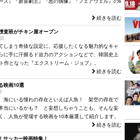
ーズ』『新喜劇王』『悪の偶像』『フェアウェル』の6
続きを読む
捜査班がチキン屋オープン
1日
てしまう奇抜な設定に、応援したくなる魅力的なキャ
らに手に汗握るド迫力のアクションなどで、韓国史上
ヒット作となった『エクストリーム・ジョブ』。
続きを読む
る映画10選
日
、海にいる憧れの存在といえば人魚！ 架空の存在で
本当にいるかも？ と妄想しちゃうことも。そんな妄
く、人魚が登場する映画を10本厳選して紹介します。
続きを読む
！サッカー映画特集！