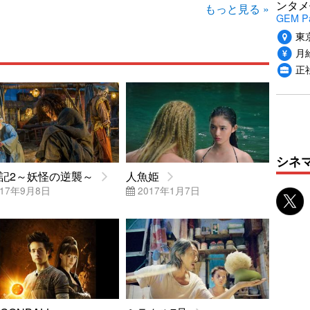
ンタメ
もっと見る »
GEM P
東
月給
正
シネ
記2～妖怪の逆襲～
人魚姫
17年9月8日
2017年1月7日