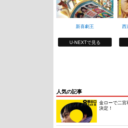
新喜劇王
西
U-NEXTで見る
人気の記事
金ローで二宮
決定！