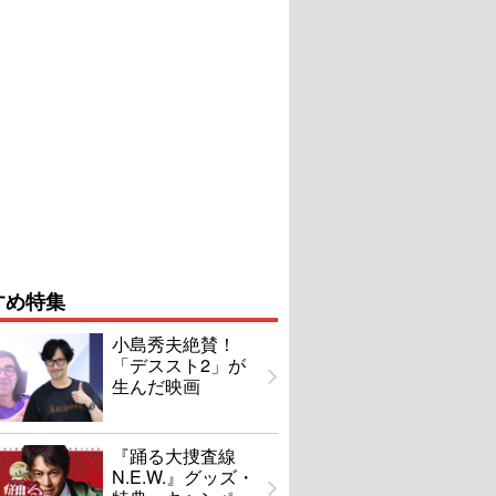
すめ特集
小島秀夫絶賛！
「デススト2」が
生んだ映画
『踊る大捜査線
N.E.W.』グッズ・