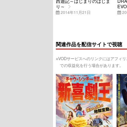
西遊記～はじまりのはじま
DRA
り～
EVO
2014年11月21日
20
関連作品を配信サイトで視聴
※VODサービスへのリンクにはアフィ
での収益化を行う場合があります。