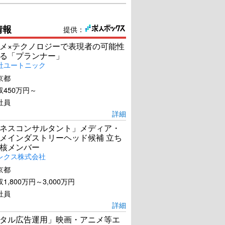
情報
提供：
メ×テクノロジーで表現者の可能性
る「プランナー」
社ユートニック
京都
450万円～
社員
詳細
ネスコンサルタント」メディア・
メインダストリーヘッド候補 立ち
核メンバー
レクス株式会社
京都
1,800万円～3,000万円
社員
詳細
タル広告運用」映画・アニメ等エ