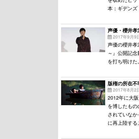
本：ギデンズ
声優・櫻井孝宏
2017年9月9
声優の櫻井孝
～』公開記念
を打ち明けた
版権の所在不
2017年8月2
2012年に
を博したもの
されていなか
に再上陸する