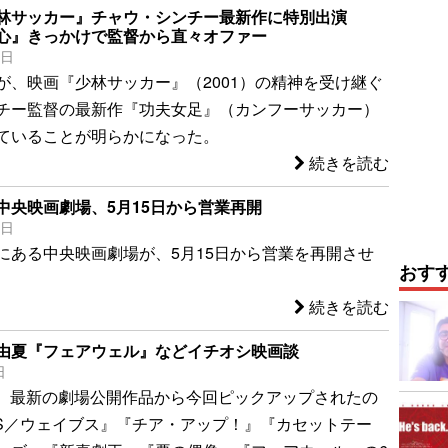
林サッカー』チャウ・シンチー最新作に特別出演
心』きっかけで監督から直々オファー
7日
が、映画『少林サッカー』（2001）の精神を受け継ぐ
チー監督の最新作『功夫女足』（カンフーサッカー）
ていることが明らかになった。
続きを読む
中央映画劇場、5月15日から営業再開
3日
にある中央映画劇場が、5月15日から営業を再開させ
おす
続きを読む
由夏『フェアウェル』などイチオシ映画談
日
OW 最新の劇場公開作品から今回ピックアップされたの
ES／ウェイブス』『チア・アップ！』『カセットテー