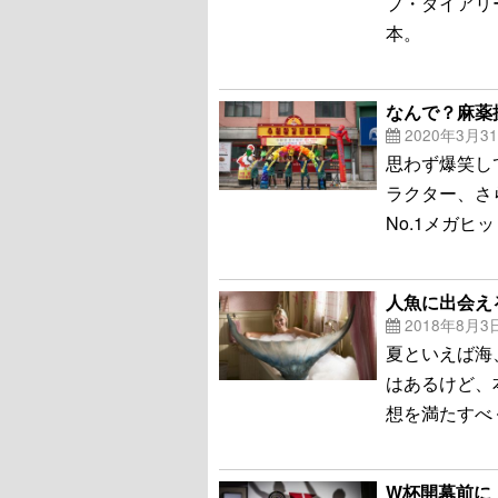
プ・ダイアリ
本。
なんで？麻薬
2020年3月3
思わず爆笑し
ラクター、さ
No.1メガ
人魚に出会え
2018年8月3
夏といえば海
はあるけど、
想を満たすべ
W杯開幕前に