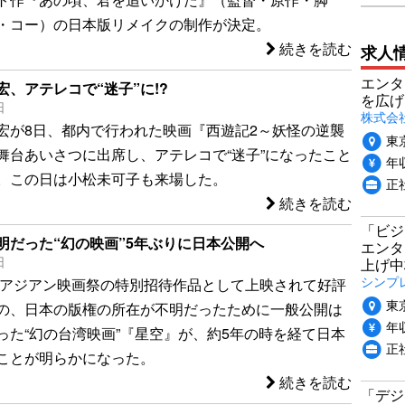
・コー）の日本版リメイクの制作が決定。
続きを読む
求人
エンタ
、アテレコで“迷子”に!?
を広げ
日
株式会
宏が8日、都内で行われた映画『西遊記2～妖怪の逆襲
東
舞台あいさつに出席し、アテレコで“迷子”になったこと
年収
。この日は小松未可子も来場した。
正
続きを読む
「ビジ
明だった“幻の映画”5年ぶりに日本公開へ
エンタ
日
上げ中
シンプ
大阪アジアン映画祭の特別招待作品として上映されて好評
東
の、日本の版権の所在が不明だったために一般公開は
年収
った“幻の台湾映画”『星空』が、約5年の時を経て日本
正
ことが明らかになった。
続きを読む
「デジ