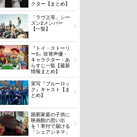
クター【まとめ】
「ラヴ上等」シー
ズン2メンバー
【一覧】
『トイ・ストーリ
ー5』吹替声優・
キャラクター・あ
らすじ一覧【最新
情報まとめ】
実写『ブルーロッ
ク』キャスト【ま
とめ】
困窮家庭の子供に
映画館の思い出
を！寄付で届ける
「シェアシネマ」