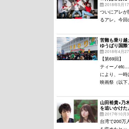
2018年5月1
ついにアレが
るアレ。今回
苦難も乗り越
ゆうばり国際
2018年4月2
【第69回】
ティーノet
により、一時
映画祭（以下
山田裕貴×乃
を追いかけた
2017年10月
台湾で200
を収めたヒッ