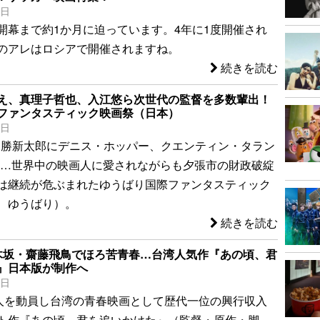
7日
開幕まで約1か月に迫っています。4年に1度開催され
のアレはロシアで開催されますね。
続きを読む
え、真理子哲也、入江悠ら次世代の監督を多数輩出！
ファンタスティック映画祭（日本）
7日
 勝新太郎にデニス・ホッパー、クエンティン・タラン
c……世界中の映画人に愛されながらも夕張市の財政破綻
は継続が危ぶまれたゆうばり国際ファンタスティック
、ゆうばり）。
続きを読む
木坂・齋藤飛鳥でほろ苦青春…台湾人気作『あの頃、君
』日本版が制作へ
3日
万人を動員し台湾の青春映画として歴代一位の興行収入
ト作『あの頃、君を追いかけた』（監督・原作・脚