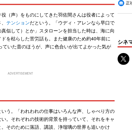
正
役（声）をものにしてきた羽佐間さんは役者によって
さ、
テンション
だという。「ウディ・アレンなら早口で
の真似して）とか」スタローンを担当した時は、海に向
ドを枯らした苦労話も。また健康のため約40年前に
シネ
吸っていた昔のほうが、声に色合いが出てよかった気が
ADVERTISEMENT
いう。「われわれの仕事はいろんな声、しゃべり方の
ない。それぞれの技術的背景を持っていて、それをキャ
と。そのために落語、講談、浄瑠璃の世界も追いかけ