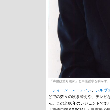
「声優は塗り絵師」と声優哲学を明かす
ディーン・マーティン
、
シルヴ
どでの数々の吹き替えや、テレビ
ん。この道60年のレジェンドであ
「声優口演 SPECIAL 人気声優