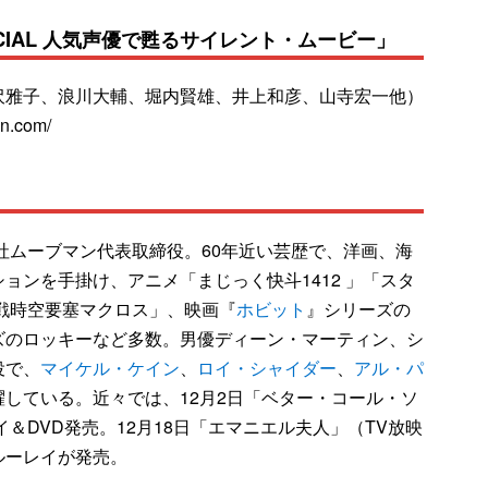
ECIAL 人気声優で甦るサイレント・ムービー」
沢雅子、浪川大輔、堀内賢雄、井上和彦、山寺宏一他）
n.com/
会社ムーブマン代表取締役。60年近い芸歴で、洋画、海
ョンを手掛け、アニメ「まじっく快斗1412 」「スタ
戦時空要塞マクロス」、映画『
ホビット
』シリーズの
ズのロッキーなど多数。男優ディーン・マーティン、シ
役で、
マイケル・ケイン
、
ロイ・シャイダー
、
アル・パ
している。近々では、12月2日「ベター・コール・ソ
＆DVD発売。12月18日「エマニエル夫人」（TV放映
ルーレイが発売。