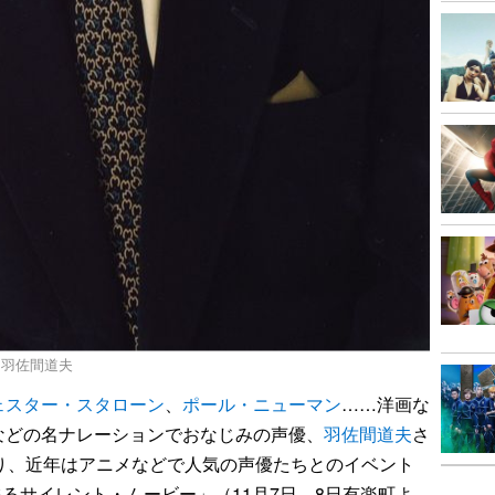
、羽佐間道夫
ェスター・スタローン
、
ポール・ニューマン
……洋画な
などの名ナレーションでおなじみの声優、
羽佐間道夫
さ
り、近年はアニメなどで人気の声優たちとのイベント
で甦るサイレント・ムービー」（11月7日、8日有楽町よ