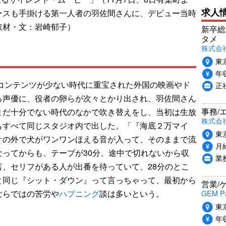
求人
ースも手掛ける第一人者の羽佐間さんに、デビュー当時
取材・文：岩崎郁子）
新卒総
タメ
株式会社P
東
年収
組コンテンツが少ない時代に重宝された外国の映画やド
正
る声優に、役者の卵らが次々とかり出され、羽佐間さん
事務/
まだ十分でない時代のなかで吹き替えをし、当初は生放
株式会
もすべて同じスタジオ内で出した。「『海底２万マイ
東
オの外で犬がワンワンほえる音が入って、そのままで流
月給
ってからも、テープが30分、途中で切れないから収
業
、セリフがある人が出番を待っていて、28分のとこ
と同じ『シット・ダウン』って言っちゃって、最初から
営業/
ならではの苦労や
ハプニング
談は多いという。
GEM P
東
年収