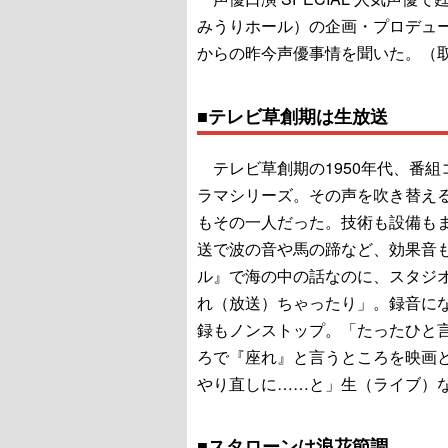
みうりホール）の企画・プロデュ
からの昨今声優事情を聞いた。（
■テレビ草創期は生放送
テレビ草創期の1950年代、番
ラマシリーズ。その声を吹き替え
もその一人だった。技術も設備も
送で波の音や馬の蹄など、効果音
ル』で海の中の話なのに、スタジ
れ（放送）ちゃったり」。録音にな
録もノンストップ。「たったひと言
ろで『座れ』と言うところを映画
やり直しに……と」生（ライブ）
■スタローンは浪花節調