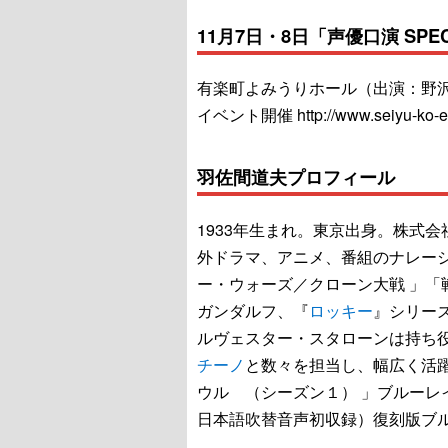
11月7日・8日「声優口演 SP
有楽町よみうりホール（出演：野
イベント開催 http://www.seiyu-ko-e
羽佐間道夫プロフィール
1933年生まれ。東京出身。株式
外ドラマ、アニメ、番組のナレーシ
ー・ウォーズ／クローン大戦 」「
ガンダルフ、『
ロッキー
』シリー
ルヴェスター・スタローンは持ち
チーノ
と数々を担当し、幅広く活躍
ウル （シーズン１） 」ブルーレイ
日本語吹替音声初収録）復刻版ブ