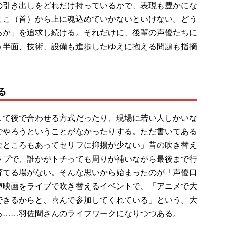
の引き出しをどれだけ持っているかで、表現も豊かにな
ここ（首）から上に魂込めていかないといけない。どう
るか」を追求し続ける。それだけに、後輩の声優たちに
う半面、技術、設備も進歩したゆえに抱える問題も指摘
る
て後で合わせる方式だったり、現場に若い人しかいな
でやろうということがなかったりする。ただ書いてある
なところもあってセリフに抑揚が少ない」昔の吹き替え
ップで、誰かがトチっても周りが補いながら最後まで行
育てる場がない。そんな思いから始まったのが「声優口
声映画をライブで吹き替えるイベントで、「アニメで大
できるからと、喜んで参加してくれている」という。大
る……羽佐間さんのライフワークになりつつある。