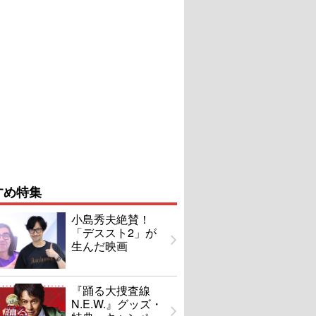
すめ特集
小島秀夫絶賛！
「デススト2」が
生んだ映画
『踊る大捜査線
N.E.W.』グッズ・