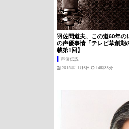
羽佐間道夫、この道60年
の声優事情「テレビ草創期
載第1回】
声優伝説
2015年11月6日
14時33分