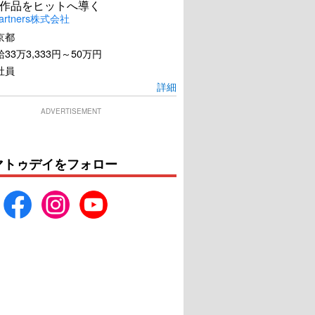
作品をヒットへ導く
artners株式会社
京都
33万3,333円～50万円
社員
詳細
ADVERTISEMENT
・フローレンス！
噂のモーガン夫妻
夢見るふたり
U-NEXTで見る
U-NEXTで見る
マトゥデイをフォロー