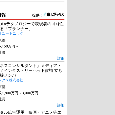
情報
提供：
メ×テクノロジーで表現者の可能性
る「プランナー」
社ユートニック
京都
450万円～
社員
詳細
ネスコンサルタント」メディア・
メインダストリーヘッド候補 立ち
核メンバ
レクス株式会社
京都
1,800万円～3,000万円
社員
詳細
タル広告運用」映画・アニメ等エ