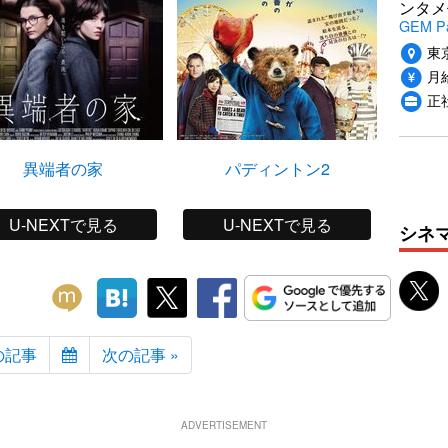
ンタメ
GEM P
東
月給
正
異端者の家
パディントン2
マダム
U-NEXTで見る
U-NEXTで見る
シネ
の記事
次の記事 »
ADVERTISEMENT