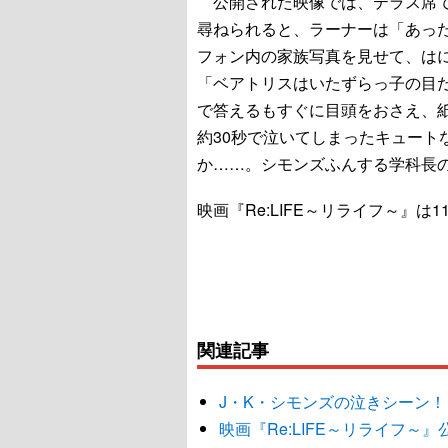
公開された映像では、テラス席で
尋ねられると、ラーナーは「あっ
フォン内の家族写真を見せて、は
「ベアトリスはいたずらっ子の目
で答えるもすぐに目頭をおさえ、
約30秒で泣いてしまったキュート
か……。シモンズふんする学科長
映画『Re:LIFE～リライフ～』は
関連記事
J・K・シモンズの泣きシーン！『
映画『Re:LIFE～リライフ～