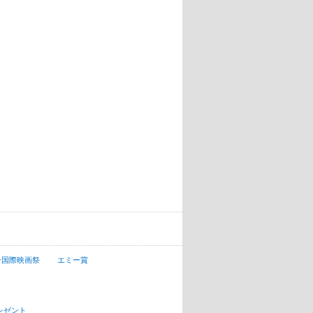
ン国際映画祭
エミー賞
レゼント