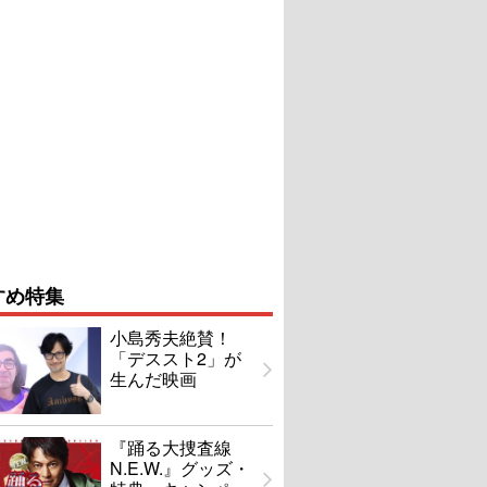
すめ特集
小島秀夫絶賛！
「デススト2」が
生んだ映画
『踊る大捜査線
N.E.W.』グッズ・