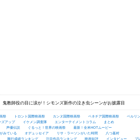
』鬼教師役の目に涙が！シモンズ新作の泣き虫シーンがお披露目
画祭
トロント国際映画祭
カンヌ国際映画祭
ベネチア国際映画祭
ベルリ
ーズアップ
イケメン調査隊
エンターテイメントコラム
まとめ
声優伝説
ぐるっと！世界の映画祭
最新！全米HOTムービー
がみている
オデュッセイア
リサ・ラーソンがいた時間
八つ墓村
興行成績ランキング
注目作品ランキング
映画短評
インタビュー
プ