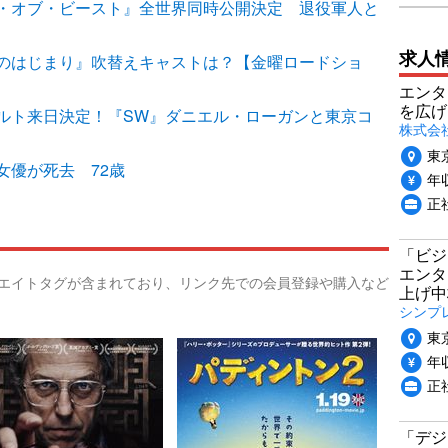
・オブ・ビースト』全世界同時公開決定 退役軍人と
求人
のはじまり』吹替えキャストは？【金曜ロードショ
エンタ
を広げ
ルト来日決定！『SW』ダニエル・ローガンと東京コ
株式会
東
女優が死去 72歳
年収
正
「ビジ
エンタ
リエイトタグが含まれており、リンク先での会員登録や購入など
上げ中
シンプ
東
年収
正
「デジ