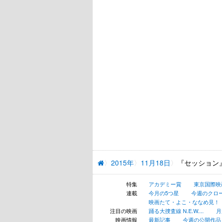
2015年
11月18日
『セッション
特集
アカデミー賞
東京国際映
連載
今月の5つ星
今週のクロ
映画たて・よこ・ななめ見！
注目の映画
踊る大捜査線 N.E.W....
月
映画情報
最新記事
今週の公開作品