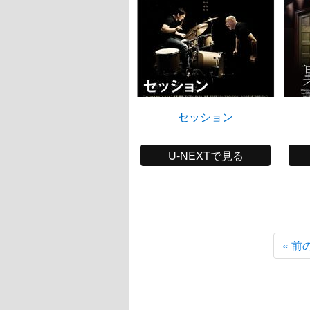
セッション
U-NEXTで見る
« 前