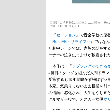
自慢げな学科長はこのあと……映画『Re:LIFE
PRODUCTIONS, LLC
『
セッション
』で音楽学校の鬼
『
Re:LIFE～リライフ～
』ではなん
た劇中シーンでは、家族の話をす
ーナーの泣き虫っぷりが披露され
本作は、『
ラブソングができる
4度目のタッグを組んだ人間ドラ
受賞するも15年間鳴かず飛ばず状
本家。気乗りしないまま授業を引
の情熱に感化され、人生をやり直
グルマザー役で、オスカー女優
マ