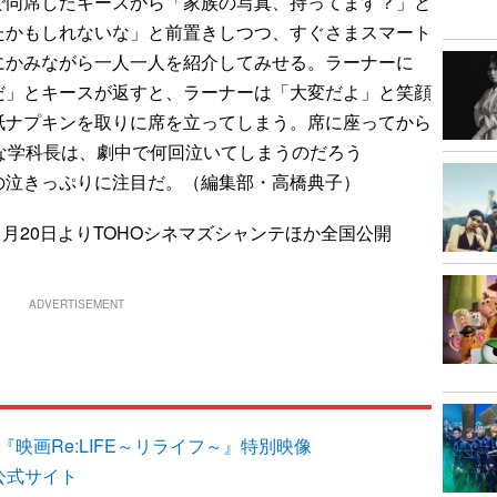
同席したキースから「家族の写真、持ってます？」と
たかもしれないな」と前置きしつつ、すぐさまスマート
にかみながら一人一人を紹介してみせる。ラーナーに
だ」とキースが返すと、ラーナーは「大変だよ」と笑顔
紙ナプキンを取りに席を立ってしまう。席に座ってから
な学科長は、劇中で何回泣いてしまうのだろう
の泣きっぷりに注目だ。（編集部・高橋典子）
11月20日よりTOHOシネマズシャンテほか全国公開
ADVERTISEMENT
映画Re:LIFE～リライフ～』特別映像
』公式サイト