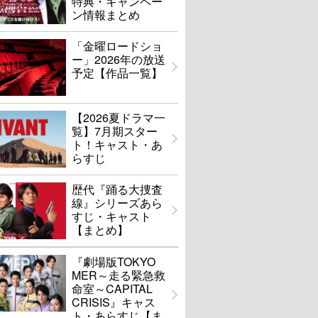
特典・キャンペー
ン情報まとめ
「金曜ロードショ
ー」2026年の放送
予定【作品一覧】
【2026夏ドラマ一
覧】7月期スター
ト！キャスト・あ
らすじ
歴代『踊る大捜査
線』シリーズあら
すじ・キャスト
【まとめ】
『劇場版TOKYO
MER～走る緊急救
命室～CAPITAL
CRISIS』キャス
ト・あらすじ【ま