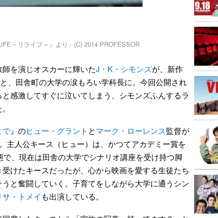
～リライフ～』より - (C) 2014 PROFESSOR
教師を演じオスカーに輝いた
J・K・シモンズ
が、新作
と、田舎町の大学の涙もろい学科長に。今回公開され
ると感激してすぐに泣いてしまう、シモンズふんするラ
た。
まで
』の
ヒュー・グラント
と
マーク・ローレンス
監督が
マ。主人公キース（ヒュー）は、かつてアカデミー賞を
態で、現在は田舎の大学でシナリオ講座を受け持つ脚
き受けたキースだったが、心から映画を愛する生徒たち
そうと奮闘していく。子育てをしながら大学に通うシン
リサ・トメイ
も出演している。