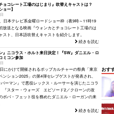
チョコレート工場のはじまり』吹替えキャストは？
ショー】
3日
）、日本テレビ系金曜ロードショー枠（夜9時～11時19
初放送となる映画『ウォンカとチョコレート工場のは
ャスト、日本語吹替えキャストを紹介します。
続きを読む
ン』ニコラス・ホルト来日決定！『SW』ダニエル・ロ
コミコン参加
6日
おす
ら7日にかけて開催されるポップカルチャーの祭典「東京
ベンション2025」の第4弾セレブゲストが発表され、
ーパーマン』で悪役レックス・ルーサーを演じたニコラ
、『スター・ウォーズ エピソード2／クローンの攻
のボバ・フェット役を務めたダニエル・ローガンの来
。
続きを読む