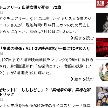
チュアリー』出演女優が死去 72歳
7日
アクチュアリー』などに出演したイギリス人女優のジ
ーコンさんが、現地時間6月14日にガンのため死去し
明らかになった。葬儀は7月15日に行われた。
続きを読む
隻眼の残像』V2！GW映画6本が一挙にTOP10入り
8日
4月27日までの週末映画動員ランキングが28日に興行通
され、劇場版最新作『名探偵コナン 隻眼の残像（フ
ク）』が2週連続1位に輝いた。
続きを読む
なぜセットに「ししおどし」？『異端者の家』異様な家
トリック
4日
ントが主演を務めるA24製作のサイコスリラー『異端