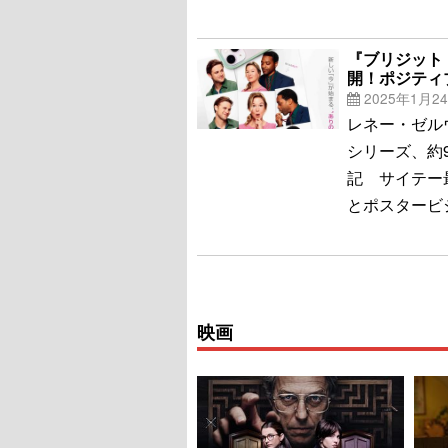
『ブリジット
開！ポジティ
2025年1月2
レネー・ゼル
シリーズ、約
記 サイテー
とポスタービ
映画