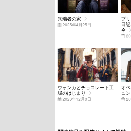
異端者の家
ブリ
日記
2025年4月25日
今
20
ウォンカとチョコレート工
オペ
場のはじまり
ュン
2023年12月8日
20