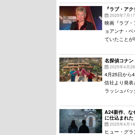
『ラブ・アク
2025年7月1
映画『ラブ・
ョアンナ・ベ
ていたことが
名探偵コナン『
2025年4月2
4月25日から
信社より発表
ラッシュバッ
A24新作、
に仕込まれた
2025年4月1
ヒュー・グラ