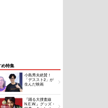
すめ特集
小島秀夫絶賛！
「デススト2」が
生んだ映画
『踊る大捜査線
N.E.W.』グッズ・