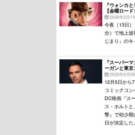
『ウォンカと
【金曜ロード
2026年2月1
今夜（13日
分）で地上波
じまり』のキ
『スーパーマ
ーガンと東京
2025年9月2
12月5日か
コミックコン
DC映画『ス
ス・ホルトと
撃』で幼少期
日が決定した