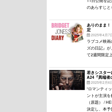
11日公開を
のあらすじと
ありのまま！
定
2025年4月7
ラブコメ映画
ズの日記』が
て2週間限定
若きシスター
A24『異端
2025年2月6
“ロマンティ
ントが主演を
（原題） / 
決定し、本予