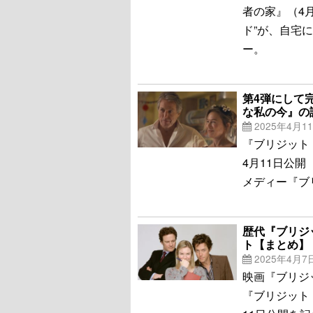
者の家』（4
ド”が、自宅
ー。
第4弾にして
な私の今』の
2025年4月1
『ブリジット
4月11日公
メディー『ブ
歴代『ブリジ
ト【まとめ】
2025年4月7
映画『ブリジ
『ブリジット