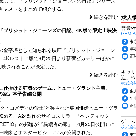
記念して、『ブリジット・ジョーンズの日記』シリーズ
キャストをまとめて紹介する。
求人
続きを読む
営業/
『ブリジット・ジョーンズの日記』4K版で限定上映決
GEM P
東
日
年収
の金字塔として知られる映画『ブリジット・ジョーン
正
、4Kレストア版で6月20日より新宿ピカデリーほかに
上映されることが決定した。
キャリ
続きを読む
迎」/
株式会
に仕掛ける狂気のゲーム…ヒュー・グラント主演、
東
者の家』本予告編公開
年収
日
正
ック・コメディの帝王”と称された英国俳優ヒュー・グラ
務める、A24製作のサイコスリラー『ヘレティック
ゲーム
HERETIC』の邦題が『異端者の家』（4月25日公開）に
株式会社P
告映像とポスタービジュアルが公開された。
東