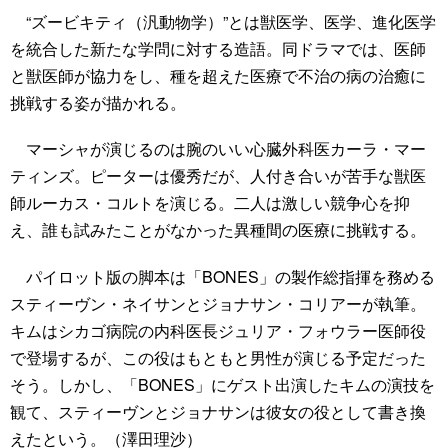
“ズービキティ（汎動物学）”とは獣医学、医学、進化医学
を統合した新たな学問に対する造語。同ドラマでは、医師
と獣医師が協力をし、種を超えた医療で不治の病の治癒に
挑戦する姿が描かれる。
マーシャが演じるのは腕のいい心臓外科医カーラ・マー
ティンズ。ピーターは優秀だが、人付き合いが苦手な獣医
師ルーカス・コルトを演じる。二人は激しい競争心を抑
え、誰も試みたことがなかった異種間の医療に挑戦する。
パイロット版の脚本は「BONES」の製作総指揮を務める
スティーヴン・ネイサンとジョナサン・コリアーが執筆。
キムはシカゴ病院の内科医長ジュリア・フォウラー医師役
で登場するが、この役はもともと男性が演じる予定だった
そう。しかし、「BONES」にゲスト出演したキムの演技を
観て、スティーヴンとジョナサンは彼女の役として書き換
えたという。（澤田理沙）