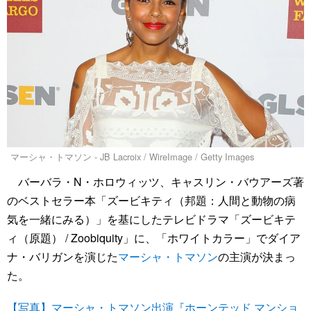
マーシャ・トマソン - JB Lacroix / WireImage / Getty Images
バーバラ・N・ホロウィッツ、キャスリン・バウアーズ著
のベストセラー本「ズービキティ（邦題：人間と動物の病
気を一緒にみる）」を基にしたテレビドラマ「ズービキテ
ィ（原題） / Zoobiquity」に、「ホワイトカラー」でダイア
ナ・バリガンを演じた
マーシャ・トマソン
の主演が決まっ
た。
【写真】マーシャ・トマソン出演『ホーンテッド マンショ