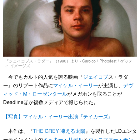
『ジェイコブス・ラダー』（1990）より - Carolco / Photofest / ゲッテ
ィ イメージズ
今でもカルト的人気を誇る映画『
ジェイコブ
ス・ラダ
ー』のリブート作品に
マイケル・イーリー
が主演し、
デヴ
ィッド・M・ローゼンタール
がメガホンを取ることが
Deadlineほか複数メディアで報じられた。
【写真】マイケル・イーリー出演『テイカーズ』
本作は、『
THE GREY 凍える太陽
』を製作したLDエンタ
ーテインメントの
ミッキー・リデル
と
ジェニファー・モン