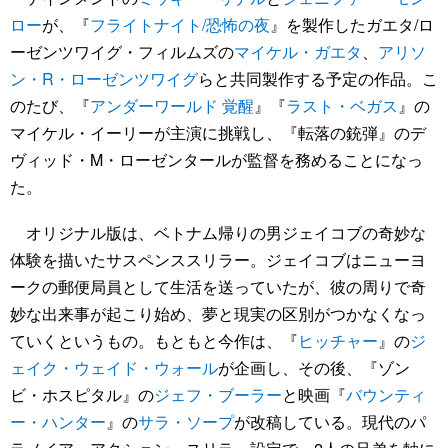
ロー
が、『
フライトナイト/恐怖の夜
』を製作したガエタ/ロ
ーゼンツワイグ・フィルムズの
マイケル・ガエタ
、
アリソ
ン・R・ローゼンツワイグ
らと共同製作する予定の作品。こ
のたび、『
アンダーワールド 覚醒
』『
ラスト・ベガス
』の
マイケル・イーリーが主演に挑戦し、『転落の銃弾』のデ
ヴィッド・M・ローゼンタールが監督を務めることになっ
た。
オリジナル版は、ベトナム帰りの男ジェイコブの奇妙な
体験を描いたサスペンススリラー。ジェイコブはニューヨ
ークの郵便局員として生活を送っていたが、彼の周りで奇
妙な出来事が起こり始め、夢と現実の区別がつかなくなっ
ていくというもの。もともと今作は、『
ヒッチャー
』の
ジ
ェイク・ウェイド・ウォール
が企画し、その後、『ゾン
ビ・ホスピタル』の
ジェフ・ブーラー
と映画『
バウンティ
ー・ハンター
』の
サラ・ソープ
が改稿している。現代のパ