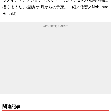
ラノイア・アクション・スリラー設定で、2人の兄弟を軸に
描くようだ。撮影は5月からの予定。（細木信宏／Nobuhiro
Hosoki）
ADVERTISEMENT
関連記事