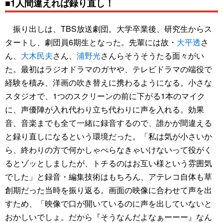
■1人間違えれば録り直し！
振り出しは、TBS放送劇団。大学卒業後、研究生からス
タートし、劇団員6期生となった。先輩には故・
大平透
さ
ん、
大木民夫
さん、
浦野光
さんらそうそうたる面々がい
た。最初はラジオドラマのガヤや、テレビドラマの端役で
経験を積み、洋画の吹き替えに携わるようになる。小さな
スタジオで、1つのスクリーンの前に下がる1本のマイク
に、声優陣が入れ代わり立ち代わりに声を入れる。効果
音、音楽までも全て一緒に録音するので、誰かが間違える
と録り直しになるという環境だった。「私は気が小さいか
ら、終わりの方で何かしゃべらなきゃいけないって役がく
るとゾッとしましたが、トチるのはお互い様という雰囲気
でした」と録音・編集技術はもちろん、アテレコ自体も草
創期だった当時を振り返る。画面の映像に合わせて声を出
すため、「映像で口が開いているのに声を出していないと
おかしいでしょ。だから『そうなんだよなぁーーー』なん