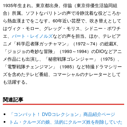
1935年生まれ。東京都出身。俳協（東京俳優生活協同組
合）所属。ソフトなバリトンの声で冷静沈着な役どころか
ら熱血漢までをこなす。60年近い芸歴で、吹き替えとして
はヴィク・モロー、グレッグ・モリス、シドニー・ポワチ
エ、
バート・レイノルズ
などの声を担当。ほか、テレビア
ニメ「科学忍者隊ガッチャマン」（1972～74）の総裁X、
「ジョジョの奇妙な冒険」（1993～1994）のDIOなどアニ
メ作品にも出演し、「秘密戦隊ゴレンジャー」（1975）、
「電撃戦隊チェンジマン」（1985）など特撮ドラマシリー
ズを含めたテレビ番組、コマーシャルのナレーターとして
も活躍する。
関連記事
「コンバット！ DVDコレクション」商品紹介ページ
トム・クルーズの娘、法的にクルーズ姓を削除していた