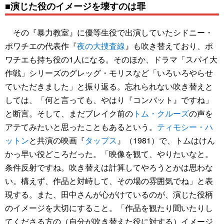
■演じた役のイメージを壊すのは罪
その『暴力教室』に優等生役で出演していたシドニー・
ポワチエの代表作『
夜の大捜査線
』も吹き替えており、ポ
ワチエも持ち役の1人になる。そのほか、ドラマ「スパイ大
作戦」シリーズのグレッグ・モリスなど「いろいろやらせ
ていただきました」と振り返る。忘れられない吹き替えと
しては、「何と言っても、やはり『コンバット』ですね」
と断言。そして、まだブレイク前の
トム・クルーズ
の声を
アテてみたいと思ったこともあるという。
ティモシー・ハ
ットン
と共演の映画『
タップス
』（1981）で、トムはけん
かっ早い役どころだった。「映像を観て、やりたいなと。
条件反射ですね。吹き替えは計算してやろうとかは思わな
い。構えず、作品と対峙して、その場の雰囲気でね」と表
現する。また、田中さんが心がけているのが、演じた役柄
のイメージを大切にすること。「作品を観たり聞いたりし
てくださる方の（自分が吹き替えた役に対する）イメージ