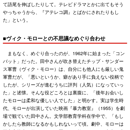
て語尾を伸ばしたりして。テレビドラマとかに出てもそう
やっちゃうから、『アテレコ調』とばかにされたりもし
た」という。
■ヴィク・モローとの不思議なめぐり合わせ
まもなく、めぐり合ったのが、1962年に始まった「コン
バット」だった。田中さんが吹き替えたチップ・サンダー
ス軍曹（ヴィク・モロー）は、自分にも他人にも厳しい鬼
軍曹だが、「悪いというか、癖があり手に負えない役柄で
したが、シリーズが進むうちに評判（人気）になっていっ
た」と述懐。そんな役どころとは裏腹に、「後年お会いし
たモローは柔和な優しい人でした」と明かす。実は学生時
代、モローが出演していた映画『暴力教室』（1955）を劇
場で観ていた田中さん。文学部教育学科在学中で、「もし
かしたら教師になるかもしれないって頃。劇中、モローは