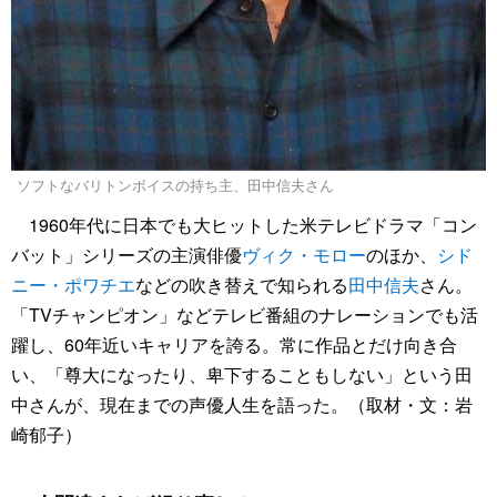
ソフトなバリトンボイスの持ち主、田中信夫さん
1960年代に日本でも大ヒットした米テレビドラマ「コン
バット」シリーズの主演俳優
ヴィク・モロー
のほか、
シド
ニー・ポワチエ
などの吹き替えで知られる
田中信夫
さん。
「TVチャンピオン」などテレビ番組のナレーションでも活
躍し、60年近いキャリアを誇る。常に作品とだけ向き合
い、「尊大になったり、卑下することもしない」という田
中さんが、現在までの声優人生を語った。（取材・文：岩
崎郁子）