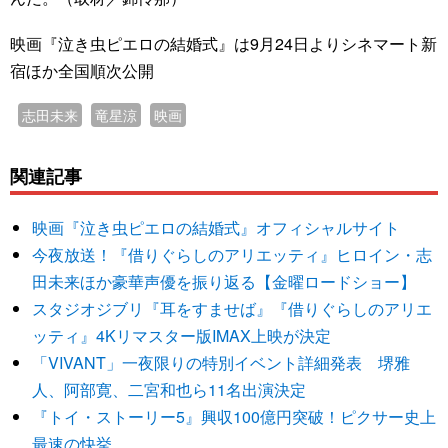
映画『泣き虫ピエロの結婚式』は9月24日よりシネマート新
宿ほか全国順次公開
志田未来
竜星涼
映画
関連記事
映画『泣き虫ピエロの結婚式』オフィシャルサイト
今夜放送！『借りぐらしのアリエッティ』ヒロイン・志
田未来ほか豪華声優を振り返る【金曜ロードショー】
スタジオジブリ『耳をすませば』『借りぐらしのアリエ
ッティ』4Kリマスター版IMAX上映が決定
「VIVANT」一夜限りの特別イベント詳細発表 堺雅
人、阿部寛、二宮和也ら11名出演決定
『トイ・ストーリー5』興収100億円突破！ピクサー史上
最速の快挙