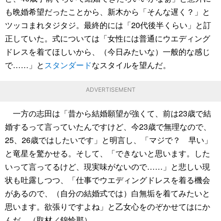
も晩婚希望だったことから、新木から「そんな遅く？」と
ツッコまれタジタジ。最終的には「20代後半くらい」と訂
正していた。式については「女性には普通にウエディング
ドレスを着てほしいから、（今日みたいな）一般的な感じ
で……」と
スタンダード
なスタイルを望んだ。
ADVERTISEMENT
一方の志田は「昔から結婚願望が強くて、前は23歳で結
婚するって言っていたんですけど、今23歳で無理なので、
25、26歳ではしたいです」と明言し、「マジで？ 早い」
と竜星を驚かせる。そして、「できないと思います。した
いって言ってるけど、現実味がないので……」と悲しい現
状も吐露しつつ、「仕事でウエディングドレスを着る機会
があるので、（自分の結婚式では）白無垢を着てみたいと
思います。欲張りですよね」と乙女心をのぞかせてはにか
んだ。（取材／錦怜那）