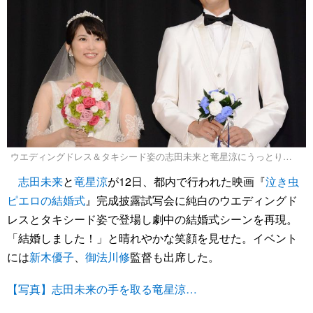
ウエディングドレス＆タキシード姿の志田未来と竜星涼にうっとり…
志田未来
と
竜星涼
が12日、都内で行われた映画『
泣き虫
ピエロの結婚式
』完成披露試写会に純白のウエディングド
レスとタキシード姿で登場し劇中の結婚式シーンを再現。
「結婚しました！」と晴れやかな笑顔を見せた。イベント
には
新木優子
、
御法川修
監督も出席した。
【写真】志田未来の手を取る竜星涼…