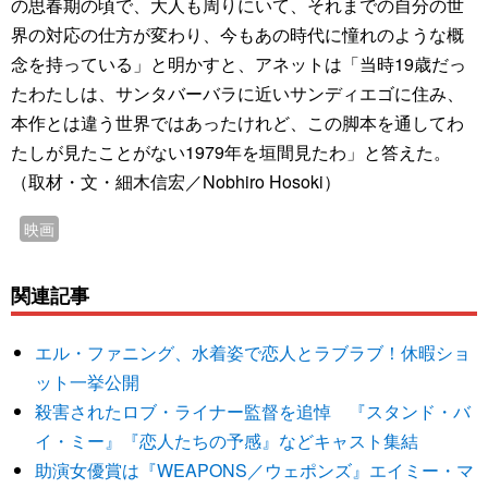
の思春期の頃で、大人も周りにいて、それまでの自分の世
界の対応の仕方が変わり、今もあの時代に憧れのような概
念を持っている」と明かすと、アネットは「当時19歳だっ
たわたしは、サンタバーバラに近いサンディエゴに住み、
本作とは違う世界ではあったけれど、この脚本を通してわ
たしが見たことがない1979年を垣間見たわ」と答えた。
（取材・文・細木信宏／Nobhiro Hosoki）
映画
関連記事
エル・ファニング、水着姿で恋人とラブラブ！休暇ショ
ット一挙公開
殺害されたロブ・ライナー監督を追悼 『スタンド・バ
イ・ミー』『恋人たちの予感』などキャスト集結
助演女優賞は『WEAPONS／ウェポンズ』エイミー・マ