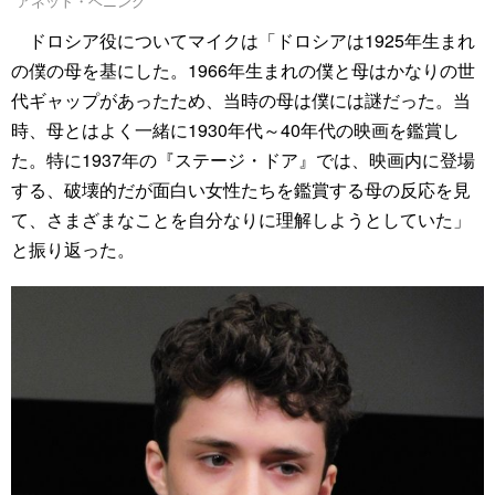
アネット・ベニング
ドロシア役についてマイクは「ドロシアは1925年生まれ
の僕の母を基にした。1966年生まれの僕と母はかなりの世
代ギャップがあったため、当時の母は僕には謎だった。当
時、母とはよく一緒に1930年代～40年代の映画を鑑賞し
た。特に1937年の『ステージ・ドア』では、映画内に登場
する、破壊的だが面白い女性たちを鑑賞する母の反応を見
て、さまざまなことを自分なりに理解しようとしていた」
と振り返った。