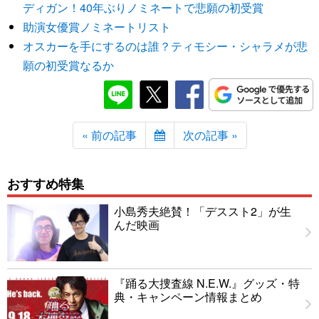
ディガン！40年ぶりノミネートで悲願の初受賞
助演女優賞ノミネートリスト
オスカーを手にするのは誰？ティモシー・シャラメが悲
願の初受賞なるか
« 前の記事
次の記事 »
おすすめ特集
小島秀夫絶賛！「デススト2」が生
んだ映画
『踊る大捜査線 N.E.W.』グッズ・特
典・キャンペーン情報まとめ