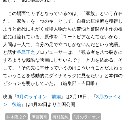
この場面でカギとなっているのは、「家族」という存在
だ。「家族」を一つのキーとして、自身の居場所を獲得し
ようと必死にもがく登場人物たちの苦悩と奮闘が本作の根
底には流れている。原作を「ユートピアなんてないから、
人間は一人で、自分の足で立つしかないんだという物語」
と話す
谷島正之
プロデューサーは、「観る者を八つ裂きに
するような残酷な映画にしたいんです」と力を込める。そ
して、「その先に幸せっていうのはこういうことだよねっ
ていうことを感動的にダイナミックに見せたい」と本作の
ビジョンを明かしていた。（編集部・吉田唯）
映画『
3月のライオン 前編
』は3月18日、『
3月のライオ
ン 後編
』は4月22日より全国公開
神木隆之介
伊藤英明
有村架純
3月のライオン