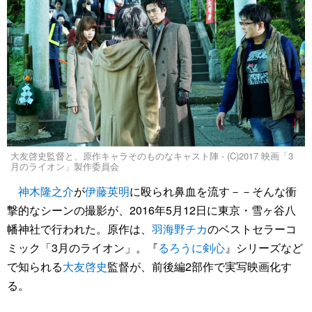
大友啓史監督と、原作キャラそのものなキャスト陣 - (C)2017 映画「3
月のライオン」製作委員会
神木隆之介
が
伊藤英明
に殴られ鼻血を流す－－そんな衝
撃的なシーンの撮影が、2016年5月12日に東京・雪ヶ谷八
幡神社で行われた。原作は、
羽海野チカ
のベストセラーコ
ミック「3月のライオン」。『
るろうに剣心
』シリーズなど
で知られる
大友啓史
監督が、前後編2部作で実写映画化す
る。