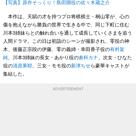
【写真】原作そっくり！島田開役の佐々木蔵之介
本作は、天賦の才を持つプロ将棋棋士・桐山零が、心の
傷を抱えながら勝負の世界で生きる中で、同じ下町に住む
川本3姉妹らとの触れ合いを通して成長していくさまを追う
人間ドラマ。この日は初詣のシーンが撮影され、零役の神
木、後藤正宗段の伊藤、零の義姉・幸田香子役の
有村架
純
、川本3姉妹の長女・あかり役の
倉科カナ
、次女・ひなた
役の
清原果耶
、三女・モモ役の
新津ちせ
ら豪華キャストが
集結した。
ADVERTISEMENT