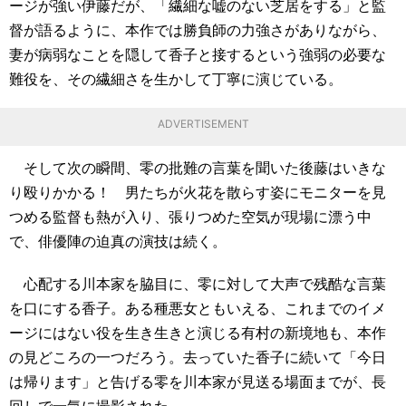
ージが強い伊藤だが、「繊細な嘘のない芝居をする」と監
督が語るように、本作では勝負師の力強さがありながら、
妻が病弱なことを隠して香子と接するという強弱の必要な
難役を、その繊細さを生かして丁寧に演じている。
ADVERTISEMENT
そして次の瞬間、零の批難の言葉を聞いた後藤はいきな
り殴りかかる！ 男たちが火花を散らす姿にモニターを見
つめる監督も熱が入り、張りつめた空気が現場に漂う中
で、俳優陣の迫真の演技は続く。
心配する川本家を脇目に、零に対して大声で残酷な言葉
を口にする香子。ある種悪女ともいえる、これまでのイメ
ージにはない役を生き生きと演じる有村の新境地も、本作
の見どころの一つだろう。去っていた香子に続いて「今日
は帰ります」と告げる零を川本家が見送る場面までが、長
回しで一気に撮影された。