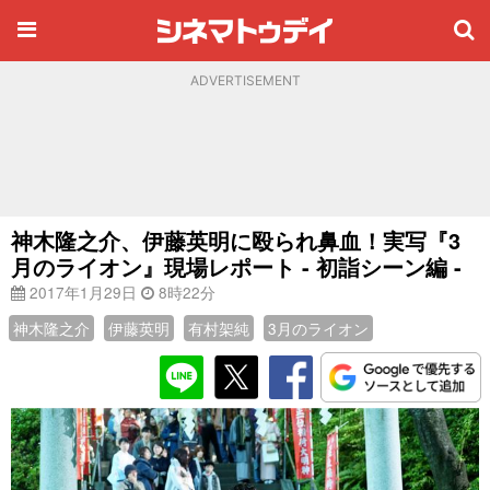
ADVERTISEMENT
神木隆之介、伊藤英明に殴られ鼻血！実写『3
月のライオン』現場レポート - 初詣シーン編 -
2017年1月29日
8時22分
神木隆之介
伊藤英明
有村架純
3月のライオン