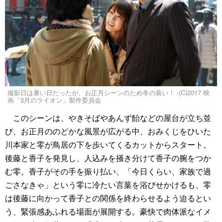
撮影日は暑い日だったが、お正月シーンのため冬の装い！ -(C)2017 映
画「3月のライオン」製作委員会
このシーンは、やきそばやあんず飴などの屋台が立ち並
び、お正月ののどかな風景が広がる中、おみくじをひいた
川本家と零が鳥居の下を歩いてくるカットからスタート。
後藤と香子を発見し、人込みを掻き分けて香子の腕をつか
む零。香子がその手を振り払い、「今日くらい、家族で過
ごさなきゃ」という零に冷たい言葉を浴びせかけるも、零
は後藤に向かって香子との関係を終わらせるよう迫るとい
う、緊張感あふれる場面が展開する。豪快で肉体派なイメ