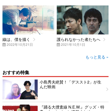
線は、僕を描く
護られなかった者たちへ
2022年10月21日
2021年10月1日
もっと見る »
おすすめ特集
小島秀夫絶賛！「デススト2」が生
んだ映画
『踊る大捜査線 N.E.W.』グッズ・特