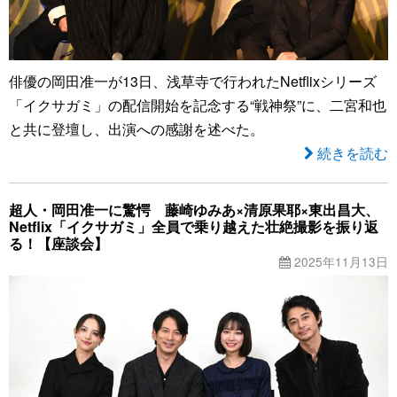
俳優の岡田准一が13日、浅草寺で行われたNetflixシリーズ
「イクサガミ」の配信開始を記念する“戦神祭”に、二宮和也
と共に登壇し、出演への感謝を述べた。
続きを読む
超人・岡田准一に驚愕 藤崎ゆみあ×清原果耶×東出昌大、
Netflix「イクサガミ」全員で乗り越えた壮絶撮影を振り返
る！【座談会】
2025年11月13日