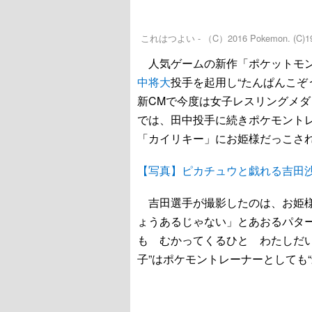
これはつよい - （C）2016 Pokemon. (C)1995-2
人気ゲームの新作「ポケットモン
中将大
投手を起用し“たんぱんこぞ
新CMで今度は女子レスリングメダ
では、田中投手に続きポケモント
「カイリキー」にお姫様だっこさ
【写真】ピカチュウと戯れる吉田
吉田選手が撮影したのは、お姫様
ょうあるじゃない」とあおるパタ
も むかってくるひと わたしだい
子”はポケモントレーナーとしても