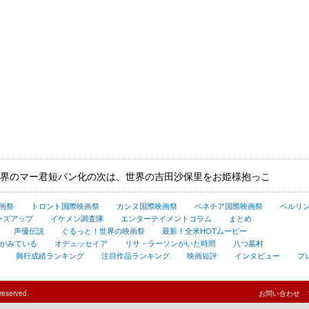
界のマー君短パン化の次は、世界の吉田沙保里をお姫様抱っこ
画祭
トロント国際映画祭
カンヌ国際映画祭
ベネチア国際映画祭
ベルリ
ーズアップ
イケメン調査隊
エンターテイメントコラム
まとめ
声優伝説
ぐるっと！世界の映画祭
最新！全米HOTムービー
がみている
オデュッセイア
リサ・ラーソンがいた時間
八つ墓村
興行成績ランキング
注目作品ランキング
映画短評
インタビュー
プ
reserved.
お問い合わせ