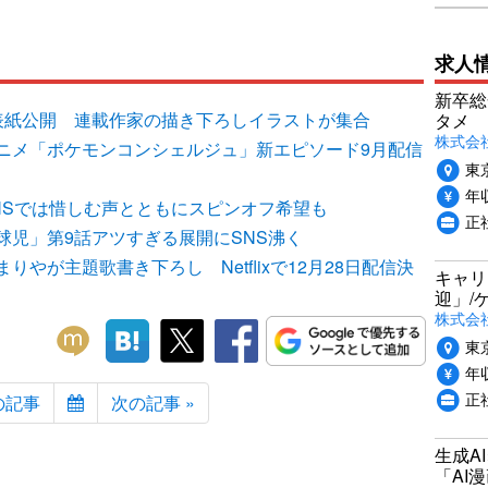
求人
新卒総
表紙公開 連載作家の描き下ろしイラストが集合
タメ
株式会社P
ニメ「ポケモンコンシェルジュ」新エピソード9月配信
東
年収
NSでは惜しむ声とともにスピンオフ希望も
正
球児」第9話アツすぎる展開にSNS沸く
やが主題歌書き下ろし Netflixで12月28日配信決
キャリ
迎」/
株式会
東
年収
正
の記事
次の記事 »
生成A
「AI