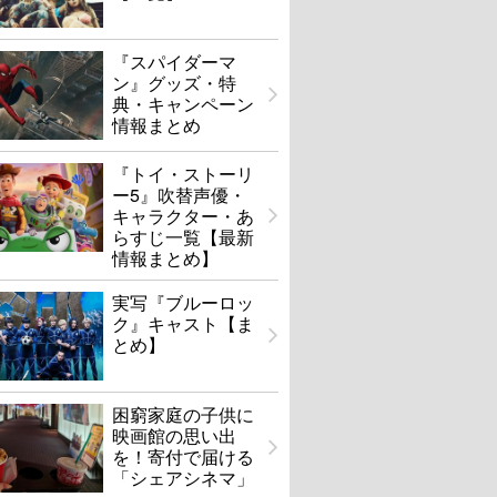
『スパイダーマ
ン』グッズ・特
典・キャンペーン
情報まとめ
『トイ・ストーリ
ー5』吹替声優・
キャラクター・あ
らすじ一覧【最新
情報まとめ】
実写『ブルーロッ
ク』キャスト【ま
とめ】
困窮家庭の子供に
映画館の思い出
を！寄付で届ける
「シェアシネマ」