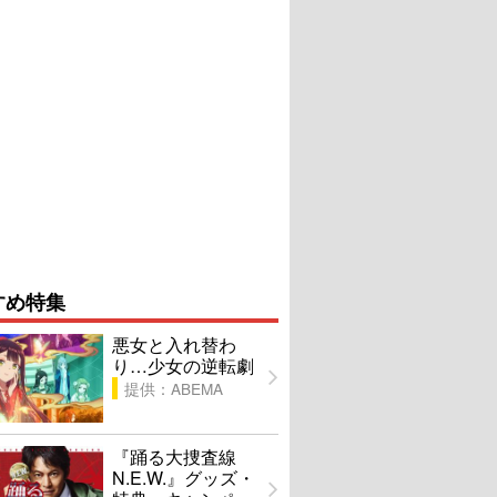
すめ特集
悪女と入れ替わ
り…少女の逆転劇
提供：ABEMA
『踊る大捜査線
N.E.W.』グッズ・