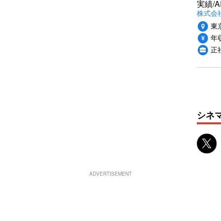
実績/A
株式会社
東
年収
正
シネ
ADVERTISEMENT