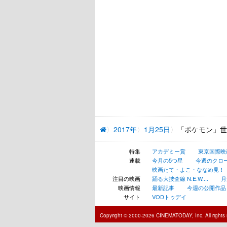
2017年
1月25日
「ポケモン」世
特集
アカデミー賞
東京国際映
連載
今月の5つ星
今週のクロ
映画たて・よこ・ななめ見！
注目の映画
踊る大捜査線 N.E.W....
月
映画情報
最新記事
今週の公開作品
サイト
VODトゥデイ
Copyright © 2000-2026 CINEMATODAY, Inc. All rights 