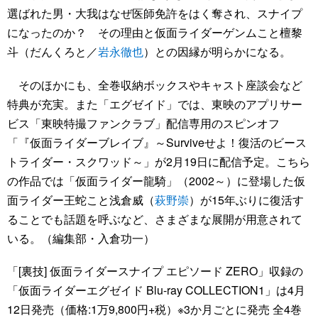
選ばれた男・大我はなぜ医師免許をはく奪され、スナイプ
になったのか？ その理由と仮面ライダーゲンムこと檀黎
斗（だんくろと／
岩永徹也
）との因縁が明らかになる。
そのほかにも、全巻収納ボックスやキャスト座談会など
特典が充実。また「エグゼイド」では、東映のアプリサー
ビス「東映特撮ファンクラブ」配信専用のスピンオフ
「『仮面ライダーブレイブ』～Surviveせよ！復活のビース
トライダー・スクワッド～」が2月19日に配信予定。こちら
の作品では「仮面ライダー龍騎」（2002～）に登場した仮
面ライダー王蛇こと浅倉威（
萩野崇
）が15年ぶりに復活す
ることでも話題を呼ぶなど、さまざまな展開が用意されて
いる。（編集部・入倉功一）
「[裏技] 仮面ライダースナイプ エピソード ZERO」収録の
「仮面ライダーエグゼイド Blu-ray COLLECTION1」は4月
12日発売（価格:1万9,800円+税）※3か月ごとに発売 全4巻