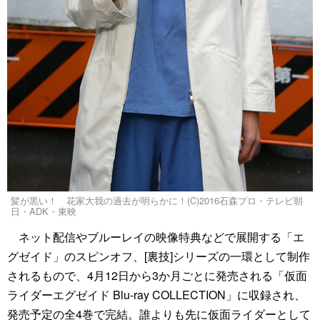
髪が黒い！ 花家大我の過去が明らかに！(C)2016石森プロ・テレビ朝
日・ADK・東映
ネット配信やブルーレイの映像特典などで展開する「エ
グゼイド」のスピンオフ、[裏技]シリーズの一環として制作
されるもので、4月12日から3か月ごとに発売される「仮面
ライダーエグゼイド Blu-ray COLLECTION」に収録され、
発売予定の全4巻で完結。誰よりも先に仮面ライダーとして