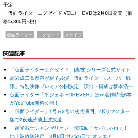
予定
「仮面ライダーエグゼイド VOL.1」DVDは2月8日発売（価
格:5,300円+税）
仮面ライダー
エグゼイド
スナイプ
関連記事
「仮面ライダーエグゼイド」[裏技]シリーズ公式サイト
高岩成二＆泰声が親子共演「仮面ライダー×スーパー戦
隊」特別映像プレミア公開決定 演出・構成は坂本浩一
仮面ライダー『平ジェネ FOREVER』ほか名作特撮5本
がYouTube無料公開！
「仮面ライダー」1号＆2号の初共演回、4Kリマスター
版で2夜連続地上波放送
「超光戦士シャンゼリオン」伝説回「サバじゃねぇ！」
地上波放送決定 3月8日“サバの日”にオンエア