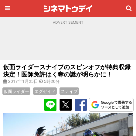
ADVERTISEMENT
仮面ライダースナイプのスピンオフが特典収録
決定！医師免許はく奪の謎が明らかに！
2017年1月25日
5時20分
仮面ライダー
エグゼイド
スナイプ