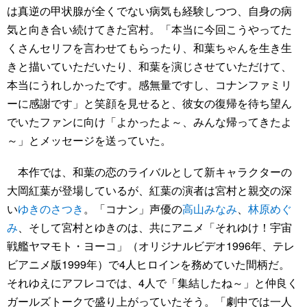
は真逆の甲状腺が全くでない病気も経験しつつ、自身の病
気と向き合い続けてきた宮村。「本当に今回こうやってた
くさんセリフを言わせてもらったり、和葉ちゃんを生き生
きと描いていただいたり、和葉を演じさせていただけて、
本当にうれしかったです。感無量ですし、コナンファミリ
ーに感謝です」と笑顔を見せると、彼女の復帰を待ち望ん
でいたファンに向け「よかったよ～、みんな帰ってきたよ
～」とメッセージを送っていた。
本作では、和葉の恋のライバルとして新キャラクターの
大岡紅葉が登場しているが、紅葉の演者は宮村と親交の深
い
ゆきのさつき
。「コナン」声優の
高山みなみ
、
林原めぐ
み
、そして宮村とゆきのは、共にアニメ「それゆけ！宇宙
戦艦ヤマモト・ヨーコ」（オリジナルビデオ1996年、テレ
ビアニメ版1999年）で4人ヒロインを務めていた間柄だ。
それゆえにアフレコでは、4人で「集結したね～」と仲良く
ガールズトークで盛り上がっていたそう。「劇中では一人