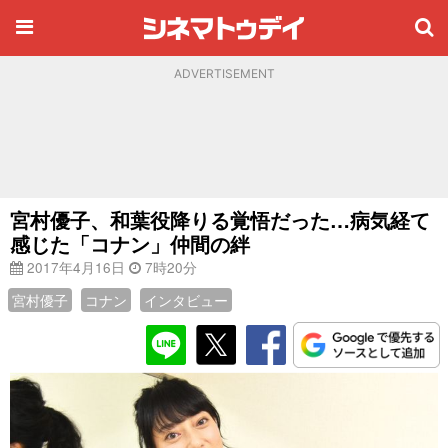
ADVERTISEMENT
宮村優子、和葉役降りる覚悟だった…病気経て
感じた「コナン」仲間の絆
2017年4月16日
7時20分
宮村優子
コナン
インタビュー