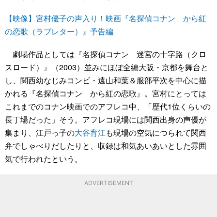
【映像】宮村優子の声入り！映画『名探偵コナン から紅
の恋歌（ラブレター）』予告編
劇場作品としては『名探偵コナン 迷宮の十字路（クロ
スロード）』（2003）並みにほぼ全編大阪・京都を舞台と
し、関西幼なじみコンビ・遠山和葉＆服部平次を中心に描
かれる『名探偵コナン から紅の恋歌』。宮村にとっては
これまでのコナン映画でのアフレコ中、「歴代1位くらいの
長丁場だった」そう。アフレコ現場には関西出身の声優が
集まり、江戸っ子の
大谷育江
も現場の空気につられて関西
弁でしゃべりだしたりと、収録は和気あいあいとした雰囲
気で行われたという。
ADVERTISEMENT