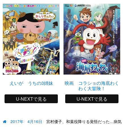
えいが うちの3姉妹
映画 コラショの海底わく
わく大冒険！
U-NEXTで見る
U-NEXTで見る
2017年
4月16日
宮村優子、和葉役降りる覚悟だった…病気