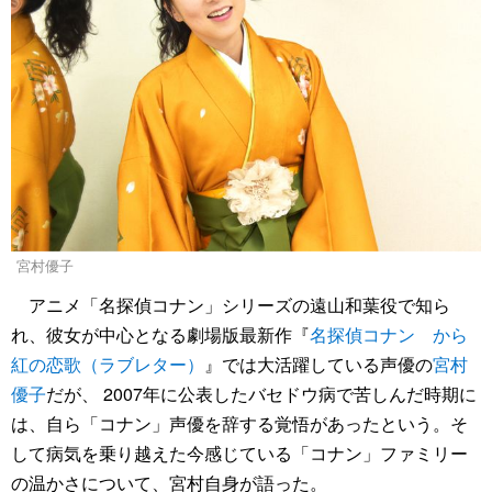
宮村優子
アニメ「名探偵コナン」シリーズの遠山和葉役で知ら
れ、彼女が中心となる劇場版最新作『
名探偵コナン から
紅の恋歌（ラブレター）
』では大活躍している声優の
宮村
優子
だが、 2007年に公表したバセドウ病で苦しんだ時期に
は、自ら「コナン」声優を辞する覚悟があったという。そ
して病気を乗り越えた今感じている「コナン」ファミリー
の温かさについて、宮村自身が語った。