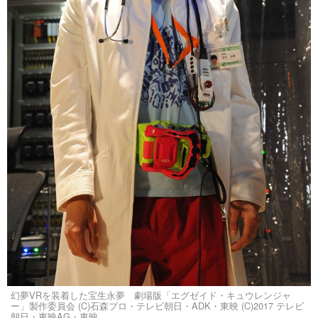
幻夢VRを装着した宝生永夢 劇場版「エグゼイド・キュウレンジャ
ー」製作委員会 (C)石森プロ・テレビ朝日・ADK・東映 (C)2017 テレビ
朝日・東映AG・東映