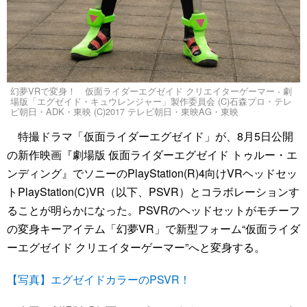
幻夢VRで変身！ 仮面ライダーエグゼイド クリエイターゲーマー - 劇
場版「エグゼイド・キュウレンジャー」製作委員会 (C)石森プロ・テレ
ビ朝日・ADK・東映 (C)2017 テレビ朝日・東映AG・東映
特撮ドラマ「仮面ライダーエグゼイド」が、8月5日公開
の新作映画『劇場版 仮面ライダーエグゼイド トゥルー・エ
ンディング』でソニーのPlayStation(R)4向けVRヘッドセッ
トPlayStation(C)VR（以下、PSVR）とコラボレーションす
ることが明らかになった。PSVRのヘッドセットがモチーフ
の変身キーアイテム「幻夢VR」で新型フォーム“仮面ライダ
ーエグゼイド クリエイターゲーマー”へと変身する。
【写真】エグゼイドカラーのPSVR！