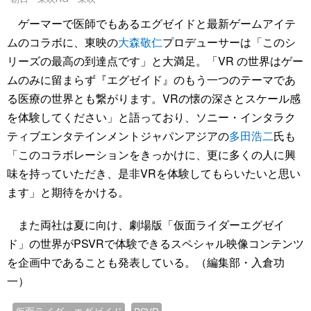
ゲーマーで医師でもあるエグゼイドと最新ゲームアイテ
ムのコラボに、東映の
大森敬仁
プロデューサーは「このシ
リーズの最高の到達点です」と大満足。「VR の世界はゲー
ムのみに留まらず『エグゼイド』のもう一つのテーマであ
る医療の世界とも繋がります。VRの懐の深さとスケール感
を体験してください」と語っており、ソニー・インタラク
ティブエンタテインメントジャパンアジアの
多田浩二
氏も
「このコラボレーションをきっかけに、更に多くの人に興
味を持っていただき、是非VRを体験してもらいたいと思い
ます」と期待をかける。
また両社は夏に向け、劇場版「仮面ライダーエグゼイ
ド」の世界がPSVRで体験できるスペシャル映像コンテンツ
を企画中であることも発表している。（編集部・入倉功
一）
仮面ライダーエグゼイド
PSVR