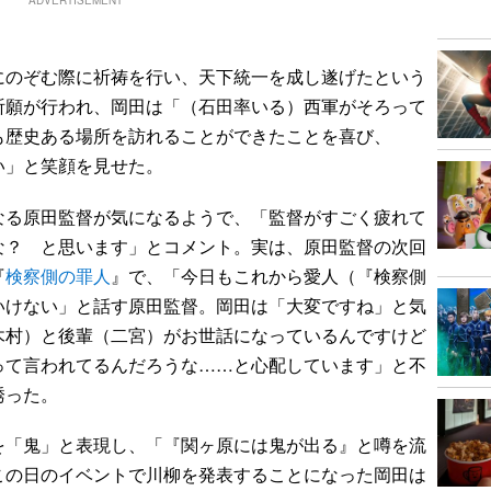
ADVERTISEMENT
のぞむ際に祈祷を行い、天下統一を成し遂げたという
祈願が行われ、岡田は「（石田率いる）西軍がそろって
も歴史ある場所を訪れることができたことを喜び、
い」と笑顔を見せた。
る原田監督が気になるようで、「監督がすごく疲れて
な？ と思います」とコメント。実は、原田監督の次回
『
検察側の罪人
』で、「今日もこれから愛人（『検察側
いけない」と話す原田監督。岡田は「大変ですね」と気
木村）と後輩（二宮）がお世話になっているんですけど
って言われてるんだろうな……と心配しています」と不
誘った。
「鬼」と表現し、「『関ヶ原には鬼が出る』と噂を流
この日のイベントで川柳を発表することになった岡田は