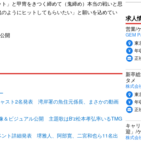
ット」と甲冑をきつく締めて（鬼締め）本当の戦いと思
鬼のようにヒットしてもらいたい」と願いを込めてい
求人
営業/
GEM P
国公開
東
年収
正
新卒総
タメ
株式会社P
ー
東
追加キャスト2名発表 湾岸署の魚住元係長、まさかの動画
年収
正
＆ビジュアル公開 主題歌はB'z松本孝弘率いるTMG
キャリ
迎」/
イベント詳細発表 堺雅人、阿部寛、二宮和也ら11名出
株式会