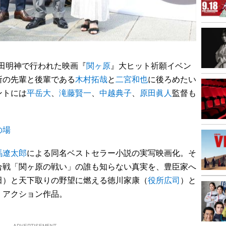
神田明神で行われた映画『
関ヶ原
』大ヒット祈願イベン
所の先輩と後輩である
木村拓哉
と
二宮和也
に後ろめたい
ントには
平岳大
、
滝藤賢一
、
中越典子
、
原田眞人
監督も
の場
馬遼太郎
による同名ベストセラー小説の実写映画化。そ
合戦「関ヶ原の戦い」の誰も知らない真実を、豊臣家へ
田）と天下取りの野望に燃える徳川家康（
役所広司
）と
・アクション作品。