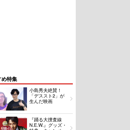
すめ特集
小島秀夫絶賛！
「デススト2」が
生んだ映画
『踊る大捜査線
N.E.W.』グッズ・