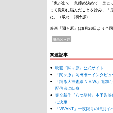
「鬼が出て 鬼締め決めて 鬼ヒ
って撮影に臨んだことを詠み、「
た。（取材：錦怜那）
映画『関ヶ原』は8月26日より全
映画関ヶ原
関連記事
映画『関ヶ原』公式サイト
『関ヶ原』岡田准一インタビュ
『踊る大捜査線 N.E.W.』
配信者に転身
完全新作『八つ墓村』本予告映像
に決定
「VIVANT」一夜限りの特別