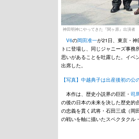
神田明神にやってきた『関ヶ原』出演者
V6
の
岡田准一
が21日、東京・
トに登場し、同じジャニーズ事務
思いがあることを吐露した。イベ
出席した。
【写真】中越典子は出産後初の公
本作は、歴史小説界の巨匠・
司
の後の日本の未来を決した歴史的
の忠義を貫く武将・石田三成（岡
の戦いを軸に描いたスペクタクル