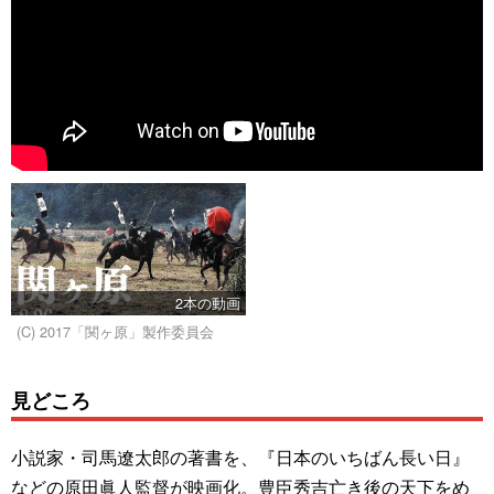
2本の動画
(C) 2017「関ヶ原」製作委員会
見どころ
小説家・司馬遼太郎の著書を、『日本のいちばん長い日』
などの原田眞人監督が映画化。豊臣秀吉亡き後の天下をめ