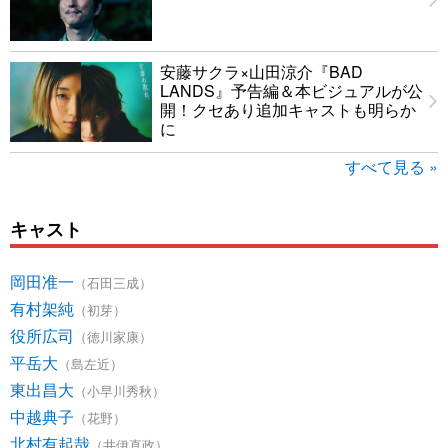
安藤サクラ×山田涼介『BAD
LANDS』予告編＆本ビジュアルが公
開！クセあり追加キャストも明らか
に
すべて見る »
キャスト
岡田准一
（石田三成）
有村架純
（初芽）
役所広司
（徳川家康）
平岳大
（島左近）
東出昌大
（小早川秀秋）
中越典子
（花野）
北村有起哉
（井伊直政）