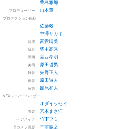
豊島雅郎
山本章
プロデューサー
プロダクション統括
佐藤毅
中澤サカキ
富貴晴美
音楽
柴主高秀
撮影
宮西孝明
照明
原田哲男
美術
矢野正人
録音
原田遊人
編集
籠尾和人
装飾
VFXスーパーバイザー
オダイッセイ
宮本まさ江
衣装
竹下フミ
ヘアメイク
堂前徹之
Bカメラ撮影