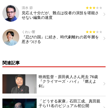
清水 節
★★★★★
★★★★★
見応え十分だが、難点は役者の演技を堪能さ
せない編集の速度
くれい響
★★★★★
★★★★★
『忍びの国』に続き、時代劇離れの若年層を
惹きつける
関連記事
映画監督・原田眞人さん死去 76歳
『クライマーズ・ハイ』『燃えよ
剣』
「どうする家康」石田三成、真田親
子ら11名のビジュアル初公開