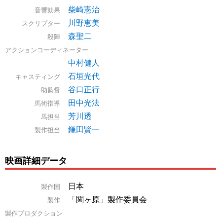
柴崎憲治
音響効果
川野恵美
スクリプター
森聖二
殺陣
アクションコーディネーター
中村健人
石垣光代
キャスティング
谷口正行
助監督
田中光法
馬術指導
芳川透
馬担当
鎌田賢一
製作担当
映画詳細データ
日本
製作国
「関ヶ原」製作委員会
製作
製作プロダクション