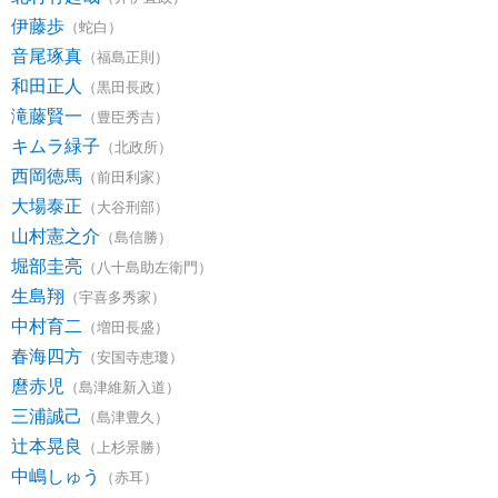
伊藤歩
（蛇白）
音尾琢真
（福島正則）
和田正人
（黒田長政）
滝藤賢一
（豊臣秀吉）
キムラ緑子
（北政所）
西岡徳馬
（前田利家）
大場泰正
（大谷刑部）
山村憲之介
（島信勝）
堀部圭亮
（八十島助左衛門）
生島翔
（宇喜多秀家）
中村育二
（増田長盛）
春海四方
（安国寺恵瓊）
麿赤児
（島津維新入道）
三浦誠己
（島津豊久）
辻本晃良
（上杉景勝）
中嶋しゅう
（赤耳）