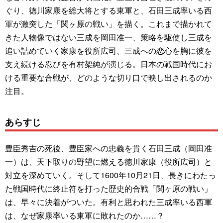
ぐり、徳川家康を総大将とする東軍と、石田三成率いる西
軍が激突した「関ヶ原の戦い」を描く。これまで描かれて
きた人物像ではない三成を岡田准一、策略を駆使し三成を
追い詰めていく家康を役所広司、三成への恋心を胸に彼を
支え続ける忍びを有村架純が演じる。日本の戦国時代にお
ける重要な合戦が、どのような切り口で映し出されるのか
注目。
あらすじ
豊臣秀吉の死後、豊臣家への忠義を貫く石田三成（岡田准
一）は、天下取りの野望に燃える徳川家康（役所広司）と
対立を深めていく。そして1600年10月21日、長きにわたっ
た戦国時代に終止符を打った歴史的合戦「関ヶ原の戦い」
は、早々に決着がついた。有利と思われた三成率いる西軍
は、なぜ家康率いる東軍に敗れたのか……？