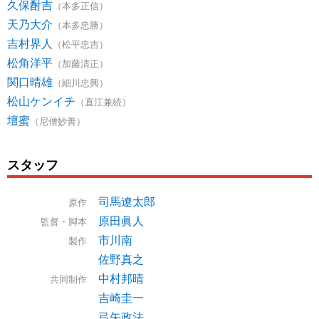
久保酎吉
（本多正信）
天乃大介
（本多忠勝）
吉村界人
（松平忠吉）
松角洋平
（加藤清正）
関口晴雄
（細川忠興）
松山ケンイチ
（直江兼続）
壇蜜
（尼僧妙善）
スタッフ
司馬遼太郎
原作
原田眞人
監督・脚本
市川南
製作
佐野真之
中村邦晴
共同制作
吉崎圭一
弓矢政法