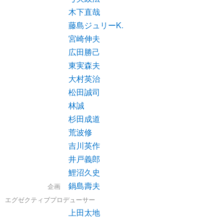
木下直哉
藤島ジュリーK.
宮崎伸夫
広田勝己
東実森夫
大村英治
松田誠司
林誠
杉田成道
荒波修
吉川英作
井戸義郎
鯉沼久史
鍋島壽夫
企画
エグゼクティブプロデューサー
上田太地