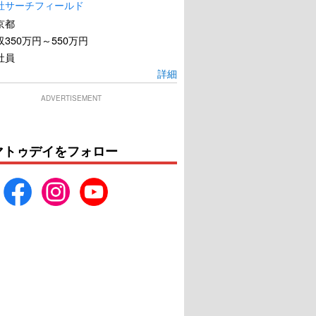
社サーチフィールド
京都
350万円～550万円
社員
詳細
ADVERTISEMENT
魔女の香水
CMタイム
U-NEXTで見る
U-NEXTで見る
マトゥデイをフォロー