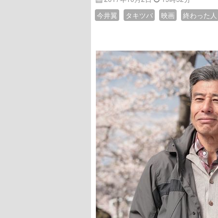
今井翼
タキツバ
映画
終わった人