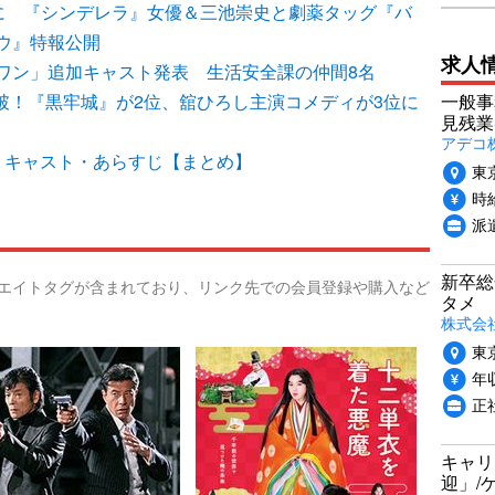
”に 『シンデレラ』女優＆三池崇史と劇薬タッグ『バ
ウ』特報公開
求人
ワン」追加キャスト発表 生活安全課の仲間8名
一般事
7億突破！『黒牢城』が2位、舘ひろし主演コメディが3位に
見残業
アデコ
」キャスト・あらすじ【まとめ】
東
時給
派
新卒総
リエイトタグが含まれており、リンク先での会員登録や購入など
タメ
株式会社P
東
年収
正
キャリ
迎」/