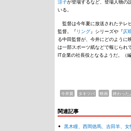
涼子
が登場するなど、登場人物の
いる。
監督は今年夏に放送されたテレビ
監督。『
リング
』シリーズや『
仄
る中田監督が、今井にどのように
は一部スポーツ紙などで報じられ
IT企業の社長役となるようだ。（
今井翼
タキツバ
映画
終わった
関連記事
黒木瞳、西岡徳馬、吉田羊、女