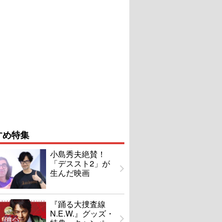
すめ特集
小島秀夫絶賛！
「デススト2」が
生んだ映画
『踊る大捜査線
N.E.W.』グッズ・