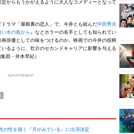
設定からもうかがえるように大人なコメディーとなって
ドラマ「屋根裏の恋人」で、今井とも組んだ
中田秀夫
暗い水の底から
』などホラーの名手としても知られてい
映画俳優としての味をつけるのか。映画での今井の役柄
ているように、壮介のセカンドキャリアに影響を与える
編集部・井本早紀）
ADVERTISEMENT
人
性の性を描く『月がみている』に出演決定