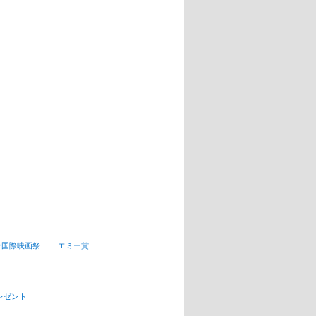
ン国際映画祭
エミー賞
レゼント