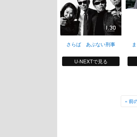
さらば あぶない刑事
ま
U-NEXTで見る
« 前