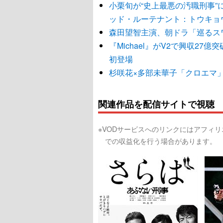
小栗旬が“史上最悪の汚職刑事
ッド・ルーテナント：トウキョ
森田望智主演、朝ドラ「巡るス
『Michael』がV2で興収2
初登場
杉咲花×多部未華子「クロエマ
関連作品を配信サイトで視聴
※VODサービスへのリンクにはアフィ
での収益化を行う場合があります。