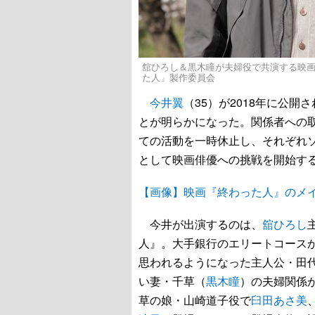
舘ひろし＆黒木瞳が夫婦役で共演する映画『終
た人」製作委員会
今井翼
（35）が2018年に公開
とが明らかになった。関係者への
ての活動を一時休止し、それぞれ
として映画俳優への挑戦を開始す
【画像】映画『終わった人』のメ
今井が出演するのは、
舘ひろし
人』。大手銀行のエリートコースか
思われるようになった主人公・田
い妻・千草（
黒木瞳
）の夫婦関係
草の娘・山崎道子役で
臼田あさ美