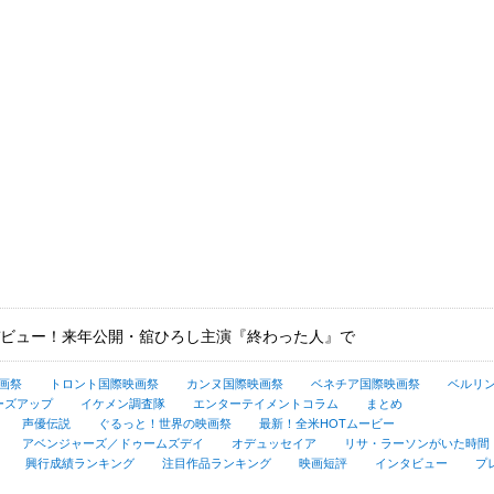
ビュー！来年公開・舘ひろし主演『終わった人』で
画祭
トロント国際映画祭
カンヌ国際映画祭
ベネチア国際映画祭
ベルリ
ーズアップ
イケメン調査隊
エンターテイメントコラム
まとめ
声優伝説
ぐるっと！世界の映画祭
最新！全米HOTムービー
アベンジャーズ／ドゥームズデイ
オデュッセイア
リサ・ラーソンがいた時間
興行成績ランキング
注目作品ランキング
映画短評
インタビュー
プ