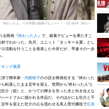
わった人』で今井翼が銀幕デビューへ！ - (C) 2018「終わっ
される映画『
終わった人
』で、銀幕デビューを果たすこ
取材でわかった。先月、ユニット「タッキー＆翼」とし
ソロ活動を行うことを発表した今井だが、早速その一歩
る。
イキング風景
主演で脚本家・
内館牧子
の小説を映画化する『終わった
ら転落したまま定年を迎え、世間から“終わった人”と
代壮介（舘）と、かつての輝きを失った夫と向き合えな
がハートフルに描かれる作品だ。そのほかにも壮介と千
、定年を迎えた壮介の心を惑わせる美人受付嬢役で
広末