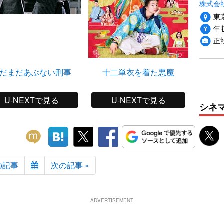
株式会
東
年収
正
だまだあぶない刑事
十二単衣を着た悪魔
U-NEXTで見る
U-NEXTで見る
シネ
の記事
次の記事 »
ADVERTISEMENT