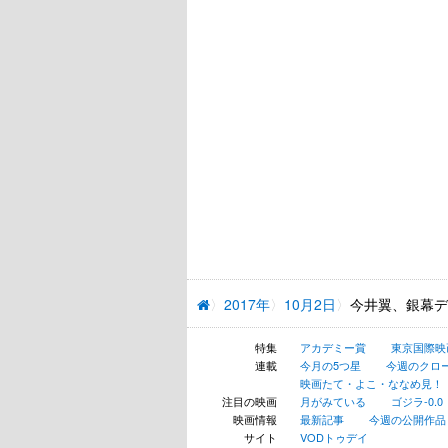
2017年
10月2日
今井翼、銀幕デ
特集
アカデミー賞
東京国際映
連載
今月の5つ星
今週のクロ
映画たて・よこ・ななめ見！
注目の映画
月がみている
ゴジラ-0.0
映画情報
最新記事
今週の公開作品
サイト
VODトゥデイ