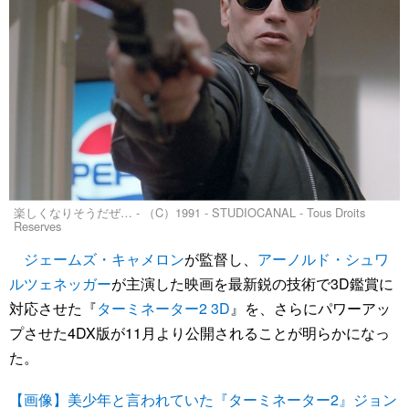
楽しくなりそうだぜ… - （C）1991 - STUDIOCANAL - Tous Droits
Reserves
ジェームズ・キャメロン
が監督し、
アーノルド・シュワ
ルツェネッガー
が主演した映画を最新鋭の技術で3D鑑賞に
対応させた『
ターミネーター2 3D
』を、さらにパワーアッ
プさせた4DX版が11月より公開されることが明らかになっ
た。
【画像】美少年と言われていた『ターミネーター2』ジョン