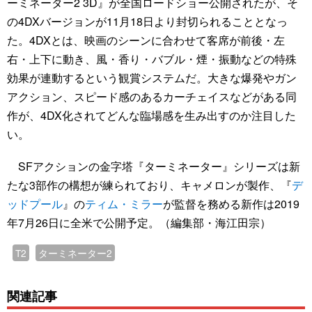
ーミネーター2 3D』が全国ロードショー公開されたが、そ
の4DXバージョンが11月18日より封切られることとなっ
た。4DXとは、映画のシーンに合わせて客席が前後・左
右・上下に動き、風・香り・バブル・煙・振動などの特殊
効果が連動するという観賞システムだ。大きな爆発やガン
アクション、スピード感のあるカーチェイスなどがある同
作が、4DX化されてどんな臨場感を生み出すのか注目した
い。
SFアクションの金字塔『ターミネーター』シリーズは新
たな3部作の構想が練られており、キャメロンが製作、『
デ
ッドプール
』の
ティム・ミラー
が監督を務める新作は2019
年7月26日に全米で公開予定。（編集部・海江田宗）
T2
ターミネーター2
関連記事