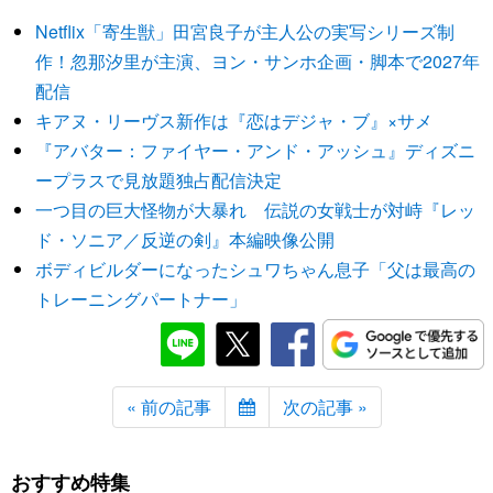
Netflix「寄生獣」田宮良子が主人公の実写シリーズ制
作！忽那汐里が主演、ヨン・サンホ企画・脚本で2027年
配信
キアヌ・リーヴス新作は『恋はデジャ・ブ』×サメ
『アバター：ファイヤー・アンド・アッシュ』ディズニ
ープラスで見放題独占配信決定
一つ目の巨大怪物が大暴れ 伝説の女戦士が対峙『レッ
ド・ソニア／反逆の剣』本編映像公開
ボディビルダーになったシュワちゃん息子「父は最高の
トレーニングパートナー」
« 前の記事
次の記事 »
おすすめ特集