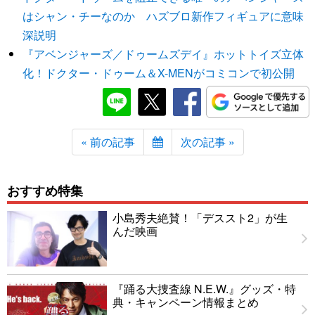
はシャン・チーなのか ハズブロ新作フィギュアに意味
深説明
『アベンジャーズ／ドゥームズデイ』ホットトイズ立体
化！ドクター・ドゥーム＆X-MENがコミコンで初公開
« 前の記事
次の記事 »
おすすめ特集
小島秀夫絶賛！「デススト2」が生
んだ映画
『踊る大捜査線 N.E.W.』グッズ・特
典・キャンペーン情報まとめ