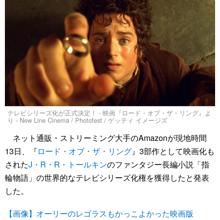
テレビシリーズ化が正式決定！ - 映画『ロード・オブ・ザ・リング』よ
り - New Line Cinema / Photofest / ゲッティ イメージズ
ネット通販・ストリーミング大手のAmazonが現地時間
13日、『
ロード・オブ・ザ・リング
』3部作として映画化も
された
J・R・R・トールキン
のファンタジー長編小説「指
輪物語」の世界的なテレビシリーズ化権を獲得したと発表
した。
【画像】オーリーのレゴラスもかっこよかった映画版