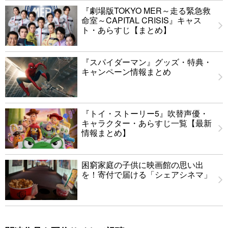
『劇場版TOKYO MER～走る緊急救
命室～CAPITAL CRISIS』キャス
ト・あらすじ【まとめ】
『スパイダーマン』グッズ・特典・
キャンペーン情報まとめ
『トイ・ストーリー5』吹替声優・
キャラクター・あらすじ一覧【最新
情報まとめ】
困窮家庭の子供に映画館の思い出
を！寄付で届ける「シェアシネマ」