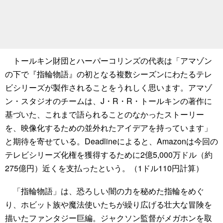
トールキン財団とハーパーコリンズの代表は「アマゾン
の下で『指輪物語』の初となる複数シーズンにわたるテレ
ビシリーズが製作されることをうれしく思います。アマゾ
ン・スタジオのチームは、J・R・R・トールキンの著作に
基づいた、これまで語られることのなかったストーリー
を、映像化するための並外れたアイデアを持っています」
と期待を寄せている。Deadlineによると、Amazonは今回の
テレビシリーズ化権を獲得するために2億5,000万ドル（約
275億円）近くを支払ったという。（1ドル110円計算）
「指輪物語」は、恐ろしい闇の力を秘めた指輪をめぐ
り、ホビット族や魔法使いたちが繰り広げる壮大な冒険を
描いたファンタジー巨編。ジャクソン監督がメガホンを取