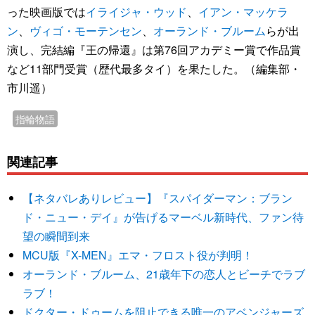
った映画版では
イライジャ・ウッド
、
イアン・マッケラ
ン
、
ヴィゴ・モーテンセン
、
オーランド・ブルーム
らが出
演し、完結編『王の帰還』は第76回アカデミー賞で作品賞
など11部門受賞（歴代最多タイ）を果たした。（編集部・
市川遥）
指輪物語
関連記事
【ネタバレありレビュー】『スパイダーマン：ブラン
ド・ニュー・デイ』が告げるマーベル新時代、ファン待
望の瞬間到来
MCU版『X-MEN』エマ・フロスト役が判明！
オーランド・ブルーム、21歳年下の恋人とビーチでラブ
ラブ！
ドクター・ドゥームを阻止できる唯一のアベンジャーズ