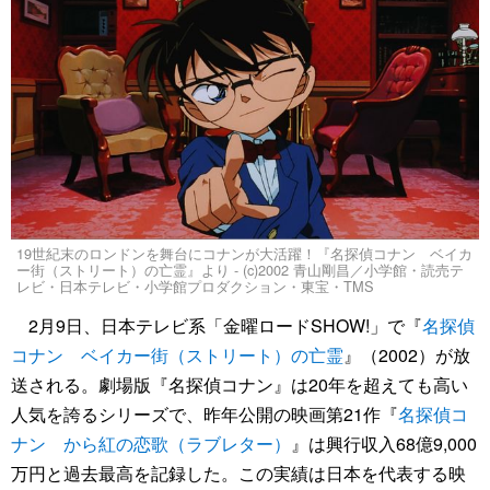
19世紀末のロンドンを舞台にコナンが大活躍！『名探偵コナン ベイカ
ー街（ストリート）の亡霊』より - (c)2002 青山剛昌／小学館・読売テ
レビ・日本テレビ・小学館プロダクション・東宝・TMS
2月9日、日本テレビ系「金曜ロードSHOW!」で『
名探偵
コナン ベイカー街（ストリート）の亡霊
』（2002）が放
送される。劇場版『名探偵コナン』は20年を超えても高い
人気を誇るシリーズで、昨年公開の映画第21作『
名探偵コ
ナン から紅の恋歌（ラブレター）
』は興行収入68億9,000
万円と過去最高を記録した。この実績は日本を代表する映