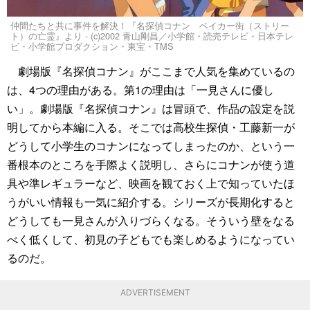
仲間たちと共に事件を解決！『名探偵コナン ベイカー街（ストリー
ト）の亡霊』より - (c)2002 青山剛昌／小学館・読売テレビ・日本テレ
ビ・小学館プロダクション・東宝・TMS
劇場版『名探偵コナン』がここまで人気を集めているの
は、4つの理由がある。第1の理由は「一見さんに優し
い」。劇場版『名探偵コナン』は冒頭で、作品の設定を説
明してから本編に入る。そこでは高校生探偵・工藤新一が
どうして小学生のコナンになってしまったのか、という一
番根本のところを手際よく説明し、さらにコナンが使う道
具や準レギュラーなど、映画を観ておく上で知っていたほ
うがいい情報も一気に紹介する。シリーズが長期化すると
どうしても一見さんが入りづらくなる。そういう壁をなる
べく低くして、初見の子どもでも楽しめるようになってい
るのだ。
ADVERTISEMENT