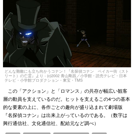
どんな難敵にも立ち向かうコナン！『名探偵コナン ベイカー街（スト
リート）の亡霊』より - (c)2002 青山剛昌／小学館・読売テレビ・日本
テレビ・小学館プロダクション・東宝・TMS
この「アクション」と「ロマンス」の共存が幅広い観客
層の動員を支えているのだ。ヒットを支えるこの4つの基本
的な要素の上に、各作ごとの趣向が盛り込まれて劇場版
『名探偵コナン』は出来上がっているのである。（数字は
興行通信社、文化通信社、配給元など調べ）