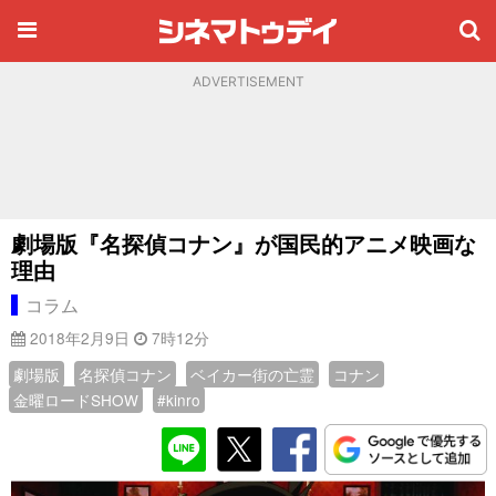
ADVERTISEMENT
劇場版『名探偵コナン』が国民的アニメ映画な
理由
コラム
2018年2月9日
7時12分
劇場版
名探偵コナン
ベイカー街の亡霊
コナン
金曜ロードSHOW
#kinro