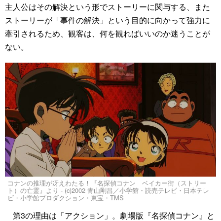
主人公はその解決という形でストーリーに関与する、また
ストーリーが「事件の解決」という目的に向かって強力に
牽引されるため、観客は、何を観ればいいのか迷うことが
ない。
コナンの推理が冴えわたる！『名探偵コナン ベイカー街（ストリー
ト）の亡霊』より - (c)2002 青山剛昌／小学館・読売テレビ・日本テレ
ビ・小学館プロダクション・東宝・TMS
第3の理由は「アクション」。劇場版『名探偵コナン』と