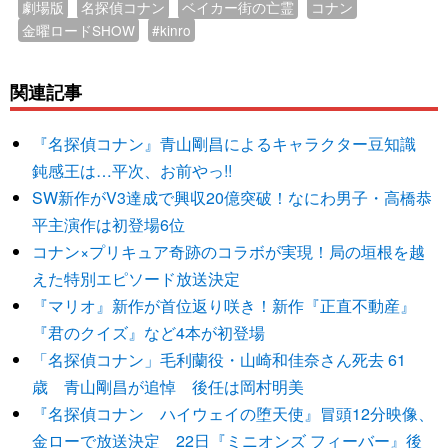
劇場版
名探偵コナン
ベイカー街の亡霊
コナン
金曜ロードSHOW
#kinro
関連記事
『名探偵コナン』青山剛昌によるキャラクター豆知識
鈍感王は…平次、お前やっ!!
SW新作がV3達成で興収20億突破！なにわ男子・高橋恭
平主演作は初登場6位
コナン×プリキュア奇跡のコラボが実現！局の垣根を越
えた特別エピソード放送決定
『マリオ』新作が首位返り咲き！新作『正直不動産』
『君のクイズ』など4本が初登場
「名探偵コナン」毛利蘭役・山崎和佳奈さん死去 61
歳 青山剛昌が追悼 後任は岡村明美
『名探偵コナン ハイウェイの堕天使』冒頭12分映像、
金ローで放送決定 22日『ミニオンズ フィーバー』後