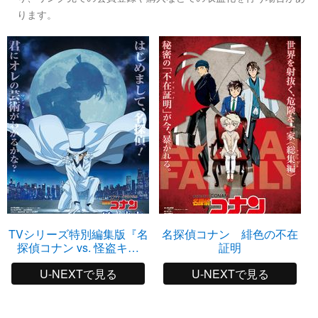
ります。
TVシリーズ特別編集版『名
名探偵コナン 緋色の不在
探偵コナン vs. 怪盗キッ
証明
ド』
U-NEXTで見る
U-NEXTで見る