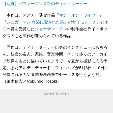
【写真】パフォーマンス中のティナ・ターナー
本作は、オスカー受賞作品『
マン・オン・ワイヤー
』
『
シュガーマン 奇跡に愛された男
』の
サイモン・チン
とエ
ミー賞を受賞した
ジョナサン・チン
の制作会社ライトボッ
クスのもと製作が進められている作品。
同作は、ティナ・ターナー自身のインタビューはもちろ
ん、彼女の友人、家族、音楽仲間、そして多くのアーカイ
ブ映像をもとに描いていくようで、今夏から撮影に入る予
定。またアルティテュード・フィルムズが5月8日～19日に
開催されるカンヌ国際映画祭でセールスを行うようだ。
（細木信宏／Nobuhiro Hosoki）
ADVERTISEMENT