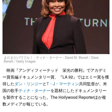
まだまだパワフル！ - ティナ・ターナー - David M. Benett / Dave
Benett / Getty Images
映画『アンディフィーテッド 栄光の勝利』でアカデミ
ー賞長編ドキュメンタリー賞、『LA 92』ではエミー賞を獲
得した
ダン・リンジー
と
T・J・マーティン
共同監督が、米
国の歌手
ティナ・ターナー
を題材にしたドキュメンタリー
を製作することになった。The Hollywood Reporterほか複
数メディアが報じている。