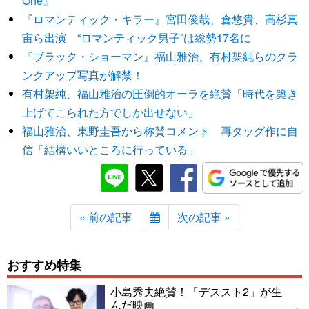
One』
『ロマンティック・キラー』宮田俊哉、倉悠貴、高杉真
宙ら出演 “ロマンティック男子”は総勢17名に
『ブラック・ショーマン』福山雅治、有村架純らのクラ
ンクアップ写真が解禁！
有村架純、福山雅治の圧倒的オーラを絶賛「時代を築き
上げてこられた方でしか出せない」
福山雅治、東野圭吾から称賛コメント 再タッグ作に自
信「結構いいところに行っている」
« 前の記事
次の記事 »
おすすめ特集
小島秀夫絶賛！「デススト2」が生
んだ映画