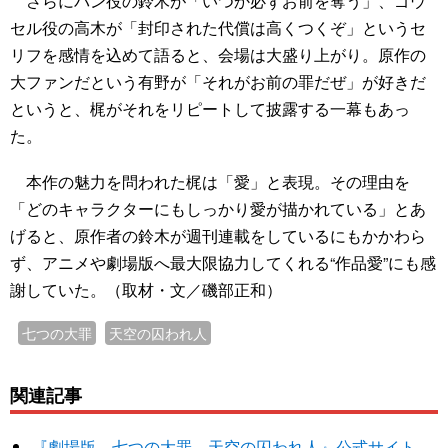
さらにバン役の鈴木が「いつか必ずお前を奪う」、ゴウ
セル役の高木が「封印された代償は高くつくぞ」というセ
リフを感情を込めて語ると、会場は大盛り上がり。原作の
大ファンだという有野が「それがお前の罪だぜ」が好きだ
というと、梶がそれをリピートして披露する一幕もあっ
た。
本作の魅力を問われた梶は「愛」と表現。その理由を
「どのキャラクターにもしっかり愛が描かれている」とあ
げると、原作者の鈴木が週刊連載をしているにもかかわら
ず、アニメや劇場版へ最大限協力してくれる“作品愛”にも感
謝していた。（取材・文／磯部正和）
七つの大罪
天空の囚われ人
関連記事
『劇場版 七つの大罪 天空の囚われ人』公式サイト