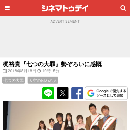
ADVERTISEMENT
梶裕貴『七つの大罪』勢ぞろいに感慨
2018年8月18日
19時15分
七つの大罪
天空の囚われ人