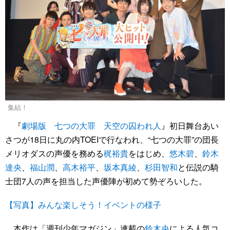
集結！
『
劇場版 七つの大罪 天空の囚われ人
』初日舞台あい
さつが18日に丸の内TOEIで行なわれ、“七つの大罪”の団長
メリオダスの声優を務める
梶裕貴
をはじめ、
悠木碧
、
鈴木
達央
、
福山潤
、
高木裕平
、
坂本真綾
、
杉田智和
と伝説の騎
士団7人の声を担当した声優陣が初めて勢ぞろいした。
【写真】みんな楽しそう！イベントの様子
本作は「週刊少年マガジン」連載の
鈴木央
による人気コ