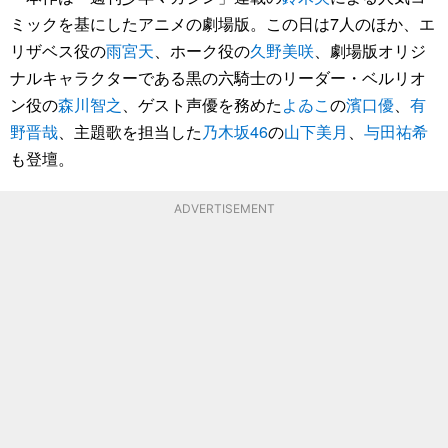
ミックを基にしたアニメの劇場版。この日は7人のほか、エ
リザベス役の
雨宮天
、ホーク役の
久野美咲
、劇場版オリジ
ナルキャラクターである黒の六騎士のリーダー・ベルリオ
ン役の
森川智之
、ゲスト声優を務めた
よゐこ
の
濱口優
、
有
野晋哉
、主題歌を担当した
乃木坂46
の
山下美月
、
与田祐希
も登壇。
ADVERTISEMENT