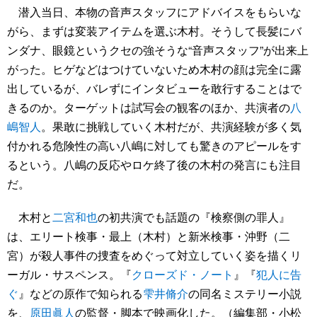
潜入当日、本物の音声スタッフにアドバイスをもらいな
がら、まずは変装アイテムを選ぶ木村。そうして長髪にバ
ンダナ、眼鏡というクセの強そうな“音声スタッフ”が出来上
がった。ヒゲなどはつけていないため木村の顔は完全に露
出しているが、バレずにインタビューを敢行することはで
きるのか。ターゲットは試写会の観客のほか、共演者の
八
嶋智人
。果敢に挑戦していく木村だが、共演経験が多く気
付かれる危険性の高い八嶋に対しても驚きのアピールをす
るという。八嶋の反応やロケ終了後の木村の発言にも注目
だ。
木村と
二宮和也
の初共演でも話題の『検察側の罪人』
は、エリート検事・最上（木村）と新米検事・沖野（二
宮）が殺人事件の捜査をめぐって対立していく姿を描くリ
ーガル・サスペンス。『
クローズド・ノート
』『
犯人に告
ぐ
』などの原作で知られる
雫井脩介
の同名ミステリー小説
を、
原田眞人
の監督・脚本で映画化した。（編集部・小松