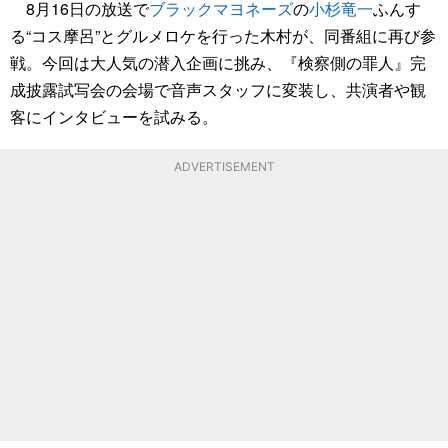
8月16日の放送で
ブラックマヨネーズ
の
小杉竜一
ふんす
る“コス摩呂”とグルメロケを行った木村が、同番組に再び参
戦。今回は大人気の潜入企画に挑み、『検察側の罪人』完
成披露試写会の会場で音声スタッフに変装し、共演者や観
客にインタビューを試みる。
ADVERTISEMENT