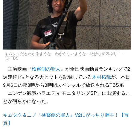
キムタクだとわかるような、わからないような…絶妙な変装ぶり！ -
(C) TBS
主演映画『
検察側の罪人
』が全国映画動員ランキングで2
週連続1位となる大ヒットを記録している
木村拓哉
が、本日
9月6日の夜8時から3時間スペシャルで放送されるTBS系
「ニンゲン観察バラエティ モニタリングSP」に出演するこ
とが明らかになった。
キムタク＆ニノ『検察側の罪人』V2にがっちり握手！【写
真】