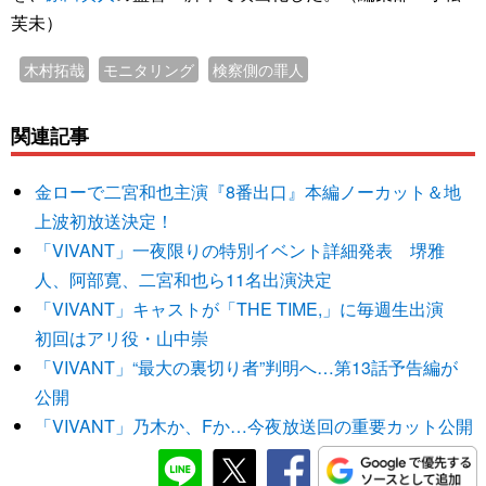
芙未）
木村拓哉
モニタリング
検察側の罪人
関連記事
金ローで二宮和也主演『8番出口』本編ノーカット＆地
上波初放送決定！
「VIVANT」一夜限りの特別イベント詳細発表 堺雅
人、阿部寛、二宮和也ら11名出演決定
「VIVANT」キャストが「THE TIME,」に毎週生出演
初回はアリ役・山中崇
「VIVANT」“最大の裏切り者”判明へ…第13話予告編が
公開
「VIVANT」乃木か、Fか…今夜放送回の重要カット公開