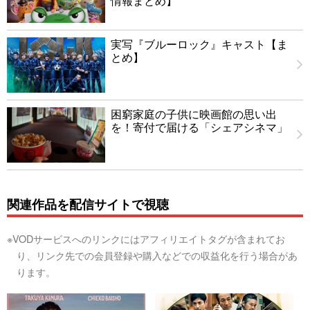
情報まとめ】
実写『ブルーロック』キャスト【ま
とめ】
困窮家庭の子供に映画館の思い出
を！寄付で届ける「シェアシネマ」
関連作品を配信サイトで視聴
※VODサービスへのリンクにはアフィリエイトタグが含まれてお
り、リンク先での会員登録や購入などでの収益化を行う場合があ
ります。