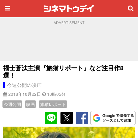
ADVERTISEMENT
福士蒼汰主演『旅猫リポート』など注目作8
選！
今週公開の映画
2018年10月22日
10時05分
今週公開
映画
旅猫レポート