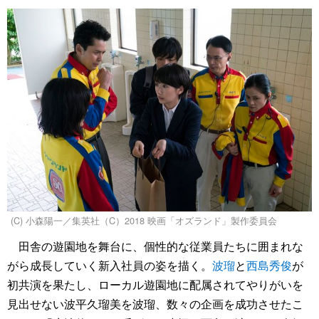
(C) 小森陽一／集英社（C）2018 映画「オズランド」製作委員会
田舎の遊園地を舞台に、個性的な従業員たちに囲まれな
がら成長していく新入社員の姿を描く。
波瑠
と
西島秀俊
が
初共演を果たし、ローカル遊園地に配属されてやりがいを
見出せない波平久瑠美を波瑠、数々の企画を成功させたこ