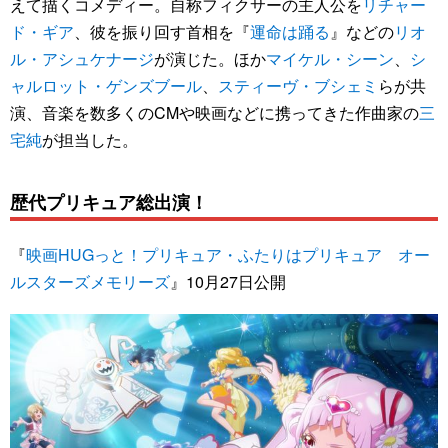
えて描くコメディー。自称フィクサーの主人公を
リチャー
ド・ギア
、彼を振り回す首相を『
運命は踊る
』などの
リオ
ル・アシュケナージ
が演じた。ほか
マイケル・シーン
、
シ
ャルロット・ゲンズブール
、
スティーヴ・ブシェミ
らが共
演、音楽を数多くのCMや映画などに携ってきた作曲家の
三
宅純
が担当した。
歴代プリキュア総出演！
『
映画HUGっと！プリキュア・ふたりはプリキュア オー
ルスターズメモリーズ
』10月27日公開