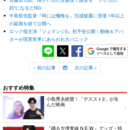
顔”になるとNG
中島哲也監督『時には懺悔を』完成披露に登壇 1年以上
の延期を経て公開へ
ロック様主演『ジュマンジ3』初予告公開！動物＆アバ
ターが現実世界にあらわれ大パニック
« 前の記事
次の記事 »
おすすめ特集
小島秀夫絶賛！「デススト2」が生
んだ映画
『踊る大捜査線 N.E.W.』グッズ・特