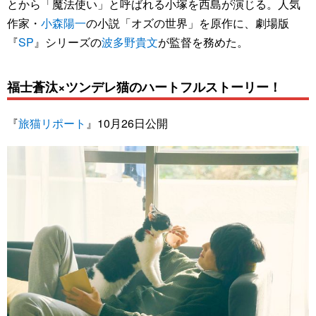
とから「魔法使い」と呼ばれる小塚を西島が演じる。人気
作家・
小森陽一
の小説「オズの世界」を原作に、劇場版
『
SP
』シリーズの
波多野貴文
が監督を務めた。
福士蒼汰×ツンデレ猫のハートフルストーリー！
『
旅猫リポート
』10月26日公開