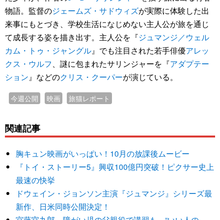
物語。監督の
ジェームズ・サドウィズ
が実際に体験した出
来事にもとづき、学校生活になじめない主人公が旅を通じ
て成長する姿を描き出す。主人公を『
ジュマンジ／ウェル
カム・トゥ・ジャングル
』でも注目された若手俳優
アレッ
クス・ウルフ
、謎に包まれたサリンジャーを『
アダプテー
ション
』などの
クリス・クーパー
が演じている。
今週公開
映画
旅猫レポート
関連記事
胸キュン映画がいっぱい！10月の放課後ムービー
『トイ・ストーリー5』興収100億円突破！ピクサー史上
最速の快挙
ドウェイン・ジョンソン主演『ジュマンジ』シリーズ最
新作、日米同時公開決定！
宮藤官九郎、障がい児の父親役で講習も “いい人の