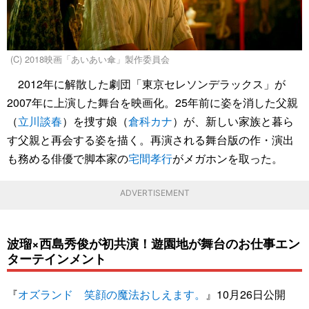
(C) 2018映画「あいあい傘」製作委員会
2012年に解散した劇団「東京セレソンデラックス」が
2007年に上演した舞台を映画化。25年前に姿を消した父親
（
立川談春
）を捜す娘（
倉科カナ
）が、新しい家族と暮ら
す父親と再会する姿を描く。再演される舞台版の作・演出
も務める俳優で脚本家の
宅間孝行
がメガホンを取った。
ADVERTISEMENT
波瑠×西島秀俊が初共演！遊園地が舞台のお仕事エン
ターテインメント
『
オズランド 笑顔の魔法おしえます。
』10月26日公開