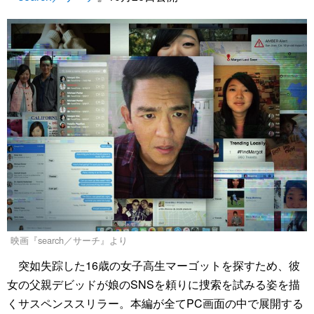
映画『search／サーチ』より
突如失踪した16歳の女子高生マーゴットを探すため、彼
女の父親デビッドが娘のSNSを頼りに捜索を試みる姿を描
くサスペンススリラー。本編が全てPC画面の中で展開する