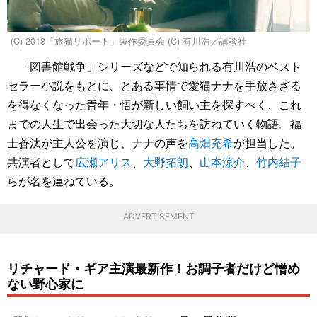
(C) 2018「旅猫リポート」製作委員会 (C) 有川浩／講談社
「図書館戦争」シリーズなどで知られる有川浩のベスト
セラー小説をもとに、とある事情で愛猫ナナを手放さざる
を得なくなった青年・悟が新しい飼い主を探すべく、これ
までの人生で出会った大切な人たちを訪ねていく物語。福
士蒼汰が主人公を演じ、ナナの声を
高畑充希
が担当した。
共演者として
広瀬アリス
、
大野拓朗
、
山本涼介
、
竹内結子
らが名を連ねている。
ADVERTISEMENT
リチャード・ギア主演最新作！お調子者だけど憎め
ない野心家に