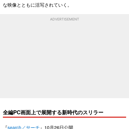
な映像とともに活写されていく。
ADVERTISEMENT
全編PC画面上で展開する新時代のスリラー
『
search／サーチ
』10月26日公開