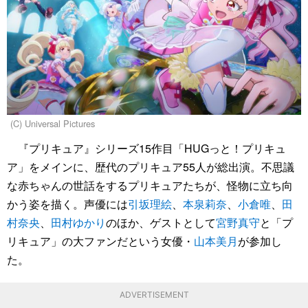
(C) Universal Pictures
『プリキュア』シリーズ15作目「HUGっと！プリキュ
ア」をメインに、歴代のプリキュア55人が総出演。不思議
な赤ちゃんの世話をするプリキュアたちが、怪物に立ち向
かう姿を描く。声優には
引坂理絵
、
本泉莉奈
、
小倉唯
、
田
村奈央
、
田村ゆかり
のほか、ゲストとして
宮野真守
と「プ
リキュア」の大ファンだという女優・
山本美月
が参加し
た。
ADVERTISEMENT