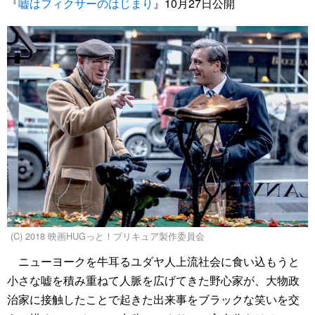
『
嘘はフィクサーのはじまり
』10月27日公開
(C) 2018 映画HUGっと！プリキュア製作委員会
ニューヨークを牛耳るユダヤ人上流社会に食い込もうと
小さな嘘を積み重ねて人脈を広げてきた野心家が、大物政
治家に接触したことで起きた出来事をブラックな笑いを交