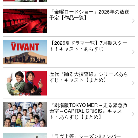
「金曜ロードショー」2026年の放送
予定【作品一覧】
【2026夏ドラマ一覧】7月期スター
ト！キャスト・あらすじ
歴代『踊る大捜査線』シリーズあら
すじ・キャスト【まとめ】
『劇場版TOKYO MER～走る緊急救
命室～CAPITAL CRISIS』キャス
ト・あらすじ【まとめ】
「ラヴ上等」シーズン2メンバー