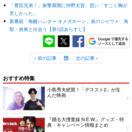
「豊臣兄弟！」衝撃展開に仲野太賀、思い「すごく胸が
苦しかった」
新番組「角醒ハンター オメガホーン」炎のシャウト、角
獣・炎角と出会う【第1話あらすじ】
« 前の記事
次の記事 »
おすすめ特集
小島秀夫絶賛！「デススト2」が生
んだ映画
『踊る大捜査線 N.E.W.』グッズ・特
典・キャンペーン情報まとめ