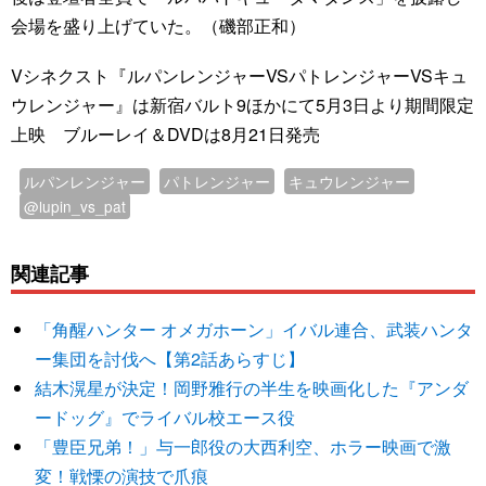
会場を盛り上げていた。（磯部正和）
Vシネクスト『ルパンレンジャーVSパトレンジャーVSキュ
ウレンジャー』は新宿バルト9ほかにて5月3日より期間限定
上映 ブルーレイ＆DVDは8月21日発売
ルパンレンジャー
パトレンジャー
キュウレンジャー
@lupin_vs_pat
関連記事
「角醒ハンター オメガホーン」イバル連合、武装ハンタ
ー集団を討伐へ【第2話あらすじ】
結木滉星が決定！岡野雅行の半生を映画化した『アンダ
ードッグ』でライバル校エース役
「豊臣兄弟！」与一郎役の大西利空、ホラー映画で激
変！戦慄の演技で爪痕