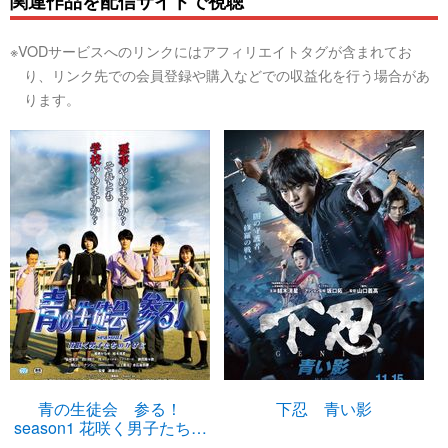
関連作品を配信サイトで視聴
※VODサービスへのリンクにはアフィリエイトタグが含まれてお
り、リンク先での会員登録や購入などでの収益化を行う場合があ
ります。
青の生徒会 参る！
下忍 青い影
season1 花咲く男子たちの
かげに