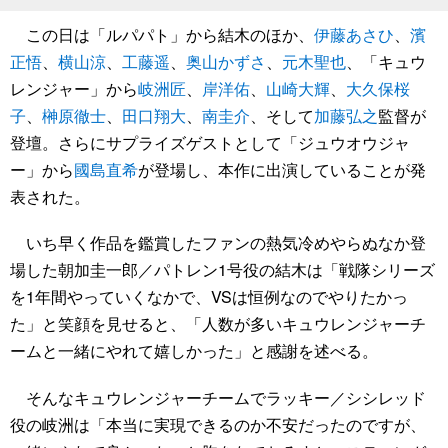
この日は「ルパパト」から結木のほか、
伊藤あさひ
、
濱
正悟
、
横山涼
、
工藤遥
、
奥山かずさ
、
元木聖也
、「キュウ
レンジャー」から
岐洲匠
、
岸洋佑
、
山崎大輝
、
大久保桜
子
、
榊原徹士
、
田口翔大
、
南圭介
、そして
加藤弘之
監督が
登壇。さらにサプライズゲストとして「ジュウオウジャ
ー」から
國島直希
が登場し、本作に出演していることが発
表された。
いち早く作品を鑑賞したファンの熱気冷めやらぬなか登
場した朝加圭一郎／パトレン1号役の結木は「戦隊シリーズ
を1年間やっていくなかで、VSは恒例なのでやりたかっ
た」と笑顔を見せると、「人数が多いキュウレンジャーチ
ームと一緒にやれて嬉しかった」と感謝を述べる。
そんなキュウレンジャーチームでラッキー／シシレッド
役の岐洲は「本当に実現できるのか不安だったのですが、