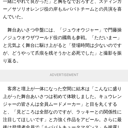
一緒にやれて良かった」と胸をなでおろすと、スティンガ
ー／サソリオレンジ役の岸もルパパトチームとの共演を喜
んでいた。
舞台あいさつ中盤には、「ジュウオウジャー」で門藤操
／ジュウオウザワールド役の國島も参戦。「ただいまー」
と元気よく舞台に駆け上がると「登場時間は少ないのです
が、どうやって爪痕を残そうかと必死でした」と撮影を振
り返る。
ADVERTISEMENT
客席と壇上が一体になった空間に結木は「こんなに盛り
上がった舞台あいさつは初めて体験しました。キュウレン
ジャーの皆さんは全員ムードメーカー」と目を丸くする
と、「見どころは全部なのですが、ラッキーとの関係性に
注目してほしいです」と力強く作品をアピール。さらに最
後は登壇者全員で「ルパパトキュータマダンス」を披露し