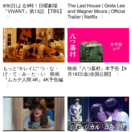
8/9(日)よる9時！日曜劇場
The Last House | Greta Lee
『VIVANT』第13話 【TBS】
and Wagner Moura | Official
Trailer | Netflix
もっと“キレイに” つ・な・
映画『八つ墓村』本予告【9
げ・て・み・た・い 映画
月18日(金)全国公開】
『ムカデ人間 4K』4K予告編