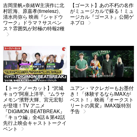
吉岡里帆×奈緒W主演作に北
【ゴースト】あの不朽の名作
村匠海、原嘉孝(timelesz)、
がミュージカルで蘇る！ミュ
清水尚弥ら 映画『シャドウ
ージカル『ゴースト』公開ゲ
ワーク』ドラマ？サスペン
ネプロ
ス？雰囲気が対極の特報2種
【トークノーカット】“沢城
ユアン・マクレガーもお墨付
キョウ”阿座上洋平、“ムラサ
き！「体験するならIMAXが
メモン”濱野大輝、宮元宏彰
ベスト！」映画『オークスト
が登壇！TV アニメ
リートの異変』IMAX版特別
『DIGIMON BEATBREAK』
予告
「キョウ編」全4話＆第42話
先行上映会キャストトークイ
ベント