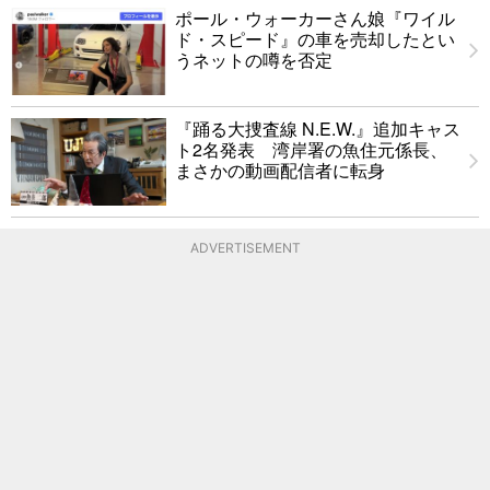
ポール・ウォーカーさん娘『ワイル
ド・スピード』の車を売却したとい
うネットの噂を否定
『踊る大捜査線 N.E.W.』追加キャス
ト2名発表 湾岸署の魚住元係長、
まさかの動画配信者に転身
ADVERTISEMENT