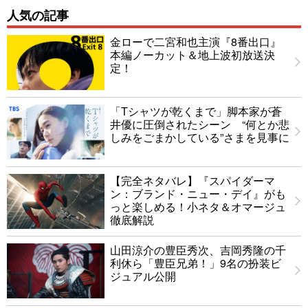
人気の記事
金ローで二宮和也主演『8番出口』
本編ノーカット＆地上波初放送決
定！
「Tシャツが乾くまで」脚本家が蒼
井優に圧倒されたシーン “何とか悲
しみをごまかしている”さまを見事に
【完全ネタバレ】『スパイダーマ
ン：ブランド・ニュー・デイ』がも
っと楽しめる！小ネタ＆オマージュ
徹底解説
山田涼介の豊臣秀次、吉岡秀隆の千
利休ら「豊臣兄弟！」9名の扮装ビ
ジュアル公開