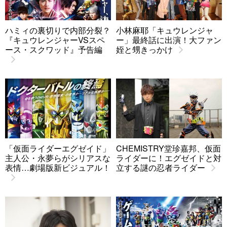
ハミィの裏切りで内部分裂？
小林麻耶「キュウレンジャ
『キュウレンジャーVSスペ
ー」最終話に出演！大ファン
ース・スクワッド』予告編
姪と甥きっかけ
「仮面ライダーエグゼイド」
CHEMISTRY堂珍嘉邦、仮面
主人公・永夢らがシリアスな
ライダーに！エグゼイドと対
表情…劇場版新ビジュアル！
立する謎の忍者ライダー