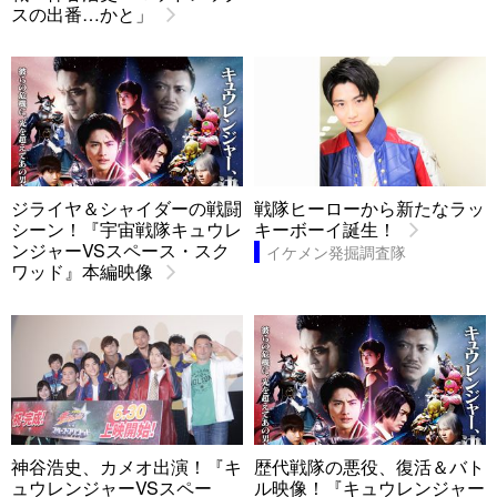
スの出番…かと」
ジライヤ＆シャイダーの戦闘
戦隊ヒーローから新たなラッ
シーン！『宇宙戦隊キュウレ
キーボーイ誕生！
ンジャーVSスペース・スク
イケメン発掘調査隊
ワッド』本編映像
神谷浩史、カメオ出演！『キ
歴代戦隊の悪役、復活＆バト
ュウレンジャーVSスペー
ル映像！『キュウレンジャー