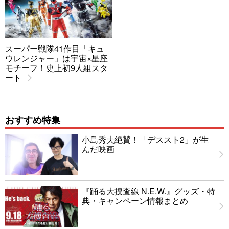
スーパー戦隊41作目「キュ
ウレンジャー」は宇宙×星座
モチーフ！史上初9人組スタ
ート
おすすめ特集
小島秀夫絶賛！「デススト2」が生
んだ映画
『踊る大捜査線 N.E.W.』グッズ・特
典・キャンペーン情報まとめ