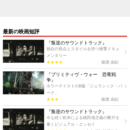
最新の映画短評
『叛逆のサウンドトラック』
独自の視点とスタイルを持つ衝撃ドキュ
メンタリー
★★★★
猿渡 由紀
『プリミティヴ・ウォー 恐竜戦
争』
ホラーテイストのB級「ジュラシック・パ
ーク」
★★★
猿渡 由紀
『叛逆のサウンドトラック』
今も続く欧米による植民地主義の断片を
暴くビジュアル・エッセイ