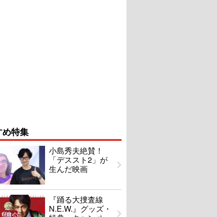
すめ特集
小島秀夫絶賛！
「デススト2」が
生んだ映画
『踊る大捜査線
N.E.W.』グッズ・