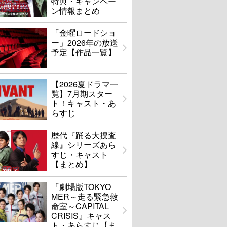
特典・キャンペー
ン情報まとめ
「金曜ロードショ
ー」2026年の放送
予定【作品一覧】
【2026夏ドラマ一
覧】7月期スター
ト！キャスト・あ
らすじ
歴代『踊る大捜査
線』シリーズあら
すじ・キャスト
【まとめ】
『劇場版TOKYO
MER～走る緊急救
命室～CAPITAL
CRISIS』キャス
ト・あらすじ【ま