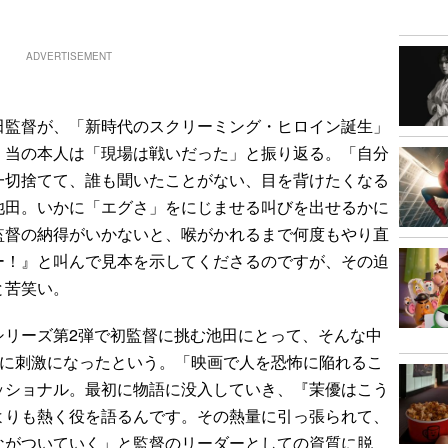
ADVERTISEMENT
監督が、「新時代のスクリーミング・ヒロイン誕生」
、当の本人は「現場は戦いだった」と振り返る。「自分
一切捨てて、誰も聞いたことがない、目を背けたくなる
池田。いかに「エグさ」をにじませる叫びを出せるかに
監督の納得がいかないと、喉がかれるまで何度もやり直
ー！』と叫んで見本を示してくださるのですが、その迫
と苦笑い。
リーズ第2弾で初監督に挑む池田にとって、そんな中
いに刺激になったという。「映画で人を恐怖に陥れるこ
ッショナル。最初に物語に没入していき、『茉優はこう
よりも熱く役を語るんです。その熱量に引っ張られて、
ながついていく」と監督のリーダーとしての資質に脱