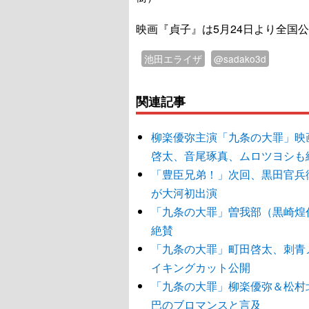
映画『貞子』は5月24日より全国
池田エライザ
@sadako3d
関連記事
柳楽優弥主演「九条の大罪」映
啓太、音尾琢真、ムロツヨシも
「豊臣兄弟！」次回、黒田官兵衛
が大河初出演
「九条の大罪」曽我部（黒崎煌
絶賛
「九条の大罪」町田啓太、刺青
イキングカット公開
「九条の大罪」柳楽優弥＆松村
巴のブロマンスと言及