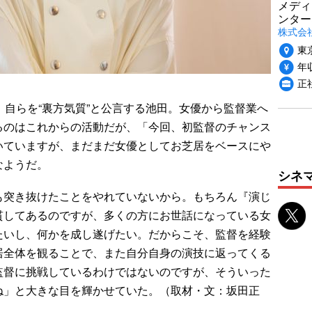
メディ
ンター
株式会
東
年収
正
自らを“裏方気質”と公言する池田。女優から監督業へ
るのはこれからの活動だが、「今回、初監督のチャンス
いていますが、まだまだ女優としてお芝居をベースにや
なようだ。
シネ
突き抜けたことをやれていないから。もちろん『演じ
貫してあるのですが、多くの方にお世話になっている女
たいし、何かを成し遂げたい。だからこそ、監督を経験
居全体を観ることで、また自分自身の演技に返ってくる
監督に挑戦しているわけではないのですが、そういった
ね」と大きな目を輝かせていた。（取材・文：坂田正