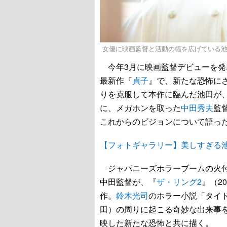
女優に映画監督と活動の幅を広げている
今年3月に映画監督デビューを発
最新作『
貞子
』で、新たな恐怖に
りを克服して本作に臨んだ池田が
に、メガホンを取った
中田秀夫
監
これからのビジョンについて語っ
【フォトギャラリー】美しすぎる
ジャパニーズホラーブームの火付
中田監督が、『
ザ・リング2
』（2
作。
鈴木光司
のホラー小説「タイ
田）の周りに起こる奇妙な出来事を
映した新たな恐怖と共に描く。