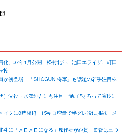
公開
画化、27年1月公開 松村北斗、池田エライザ、町田
続投
が初登場！「SHOGUN 将軍」も話題の若手注目株
代）父役・水澤紳吾にも注目 “親子”そろって演技に
メイクに3時間超 15キロ増量で半グレ役に挑戦 メ
北斗に「メロメロになる」原作者が絶賛 監督は三つ