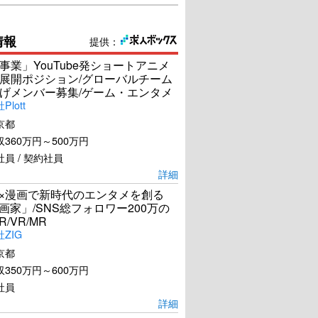
情報
提供：
事業」YouTube発ショートアニメ
展開ポジション/グローバルチーム
げメンバー募集/ゲーム・エンタメ
lott
京都
360万円～500万円
員 / 契約社員
詳細
I×漫画で新時代のエンタメを創る
漫画家」/SNS総フォロワー200万の
R/VR/MR
ZIG
京都
350万円～600万円
社員
詳細