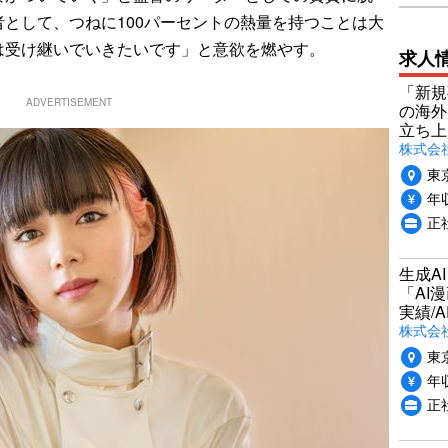
として、つねに100パーセントの熱量を持つことは大
は受け継いでいきたいです」と意欲を燃やす。
求人
「新規
ADVERTISEMENT
の海外
立ち上
株式会社P
東
年収
正社
生成A
「AI
実績/A
株式会社
東
年収
正