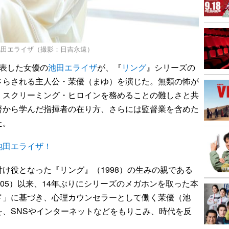
池田エライザ（撮影：日吉永遠）
表した女優の
池田エライザ
が、『
リング
』シリーズの
さらされる主人公・茉優（まゆ）を演じた。無類の怖が
、スクリーミング・ヒロインを務めることの難しさと共
督から学んだ指揮者の在り方、さらには監督業を含めた
た。
池田エライザ！
け役となった『リング』（1998）の生みの親である
005）以来、14年ぶりにシリーズのメガホンを取った本
ド」に基づき、心理カウンセラーとして働く茉優（池
、SNSやインターネットなどをもりこみ、時代を反