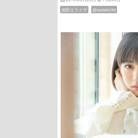
池田エライザ
@sadako3d