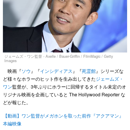
ジェームズ・ワン監督 - Axelle / Bauer-Griffin / FilmMagic / Getty
Images
映画『
ソウ
』『
インシディアス
』『
死霊館
』シリーズな
ど様々なホラーのヒット作を生み出してきた
ジェームズ・
ワン
監督が、3年ぶりにホラーに回帰するタイトル未定のオ
リジナル映画を企画していると The Hollywood Reporter な
どが報じた。
【動画】ワン監督がメガホンを取った前作『アクアマン』
本編映像