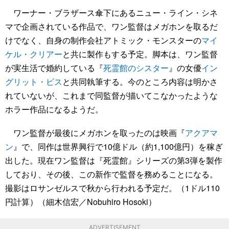
ワーナー・ブラザース傘下にあるニュー・ライン・シネ
マで企画されている作品で、ワン監督はメガホンを取るだ
けでなく、自身の制作会社アトミック・モンスターの
マイ
ケル・クリアー
と共に製作もする予定。脚本は、ワン監督
が実生活で婚約している『
死霊館のシスター
』の女優
イン
グリット・ビス
と共同執筆する。今のところ内容は明かさ
れていないが、これまで同監督が描いてこなかったような
ホラー作品になるようだ。
ワン監督が最後にメガホンを取ったのは映画『
アクアマ
ン
』で、同作は世界興行で10億ドル（約1,100億円）を稼ぎ
出した。現在ワン監督は『死霊館』シリーズの第3弾を製作
しており、その後、この新作で監督を務めることになる。
撮影はロサンゼルスで秋から行われる予定だ。（1ドル110
円計算）（細木信宏／Nobuhiro Hosoki）
ADVERTISEMENT