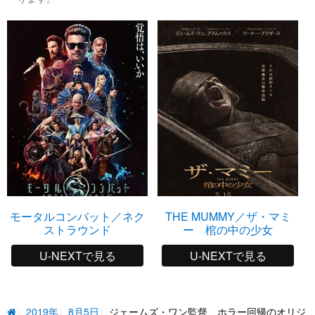
モータルコンバット／ネク
THE MUMMY／ザ・マミ
ストラウンド
ー 棺の中の少女
U-NEXTで見る
U-NEXTで見る
2019年
8月5日
ジェームズ・ワン監督、ホラー回帰のオリジ