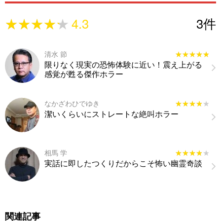
★★★★★
★★★★★
4.3
3
件
清水 節
★★★★★
★★★★★
限りなく現実の恐怖体験に近い！震え上がる
感覚が甦る傑作ホラー
なかざわひでゆき
★★★★★
★★★★★
潔いくらいにストレートな絶叫ホラー
相馬 学
★★★★★
★★★★★
実話に即したつくりだからこそ怖い幽霊奇談
関連記事