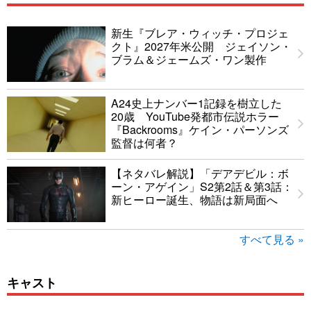
新生『ブレア・ウィッチ・プロジェ
クト』2027年米公開 ジェイソン・
ブラム＆ジェームズ・ワン製作
A24史上ナンバー1記録を樹立した
20歳 YouTube発都市伝説ホラー
『Backrooms』ケイン・パーソンズ
監督は何者？
【ネタバレ解説】「デアデビル：ボ
ーン・アゲイン」S2第2話＆第3話：
新ヒーロー誕生、物語は新局面へ
すべて見る »
キャスト